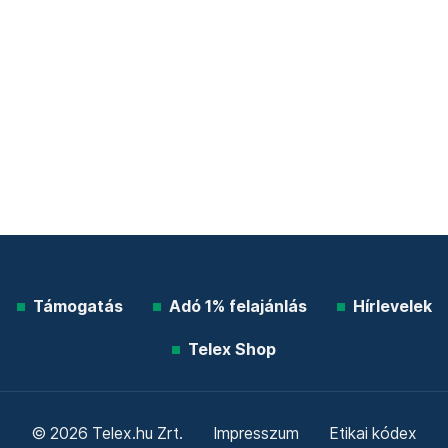
Támogatás
Adó 1% felajánlás
Hírlevelek
Telex Shop
© 2026 Telex.hu Zrt.
Impresszum
Etikai kódex