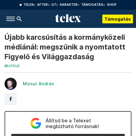
TELEX
AFTER
G7
KARAKTER
TÁMOGATÁS
SHOP
Támogatás
Újabb karcsúsítás a kormányközeli
médiánál: megszűnik a nyomtatott
Figyelő és Világgazdaság
BELFÖLD
Mizsur András
Állítsd be a Telexet
megbízható forrásnak!