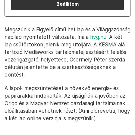
Beállítom
Megszűnik a Figyelő című hetilap és a Világgazdaság
napilap nyomtatott változata, írja a
hvg.hu
. A két
lap csütörtökön jelenik meg utoljára. A KESMA alá
tartozó Mediaworks tartalomafejlesztésért felelős
vezérigazgató-helyettese, Csermely Péter szerda
délután jelentette be a szerkesztőségeknek a
döntést.
A lapok megszűntetését a növekvő energia- és
papírárakkal indokolták. Az újságírók a jövőben az
Origo és a Magyar Nemzet gazdasági tartalmainak
előállításában vehetnek részt. (Ami előrevetíti, hogy
a két lap online verziója is megszűnik.)