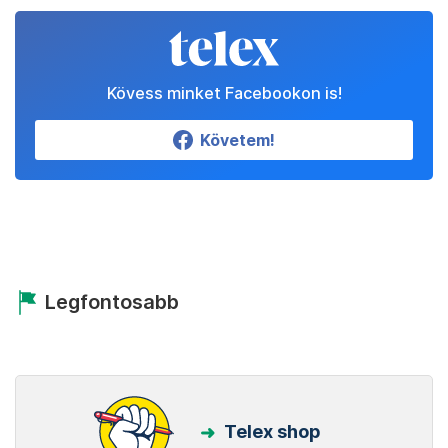
Kövess minket Facebookon is!
Követem!
Legfontosabb
Telex shop