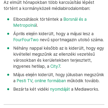
Az elmúlt hónapokban több karcsúsítási lépést
történt a kormányközeli médiabirodalomban:
Elbocsátások történtek a
Borsnál és a
Metropolná
l.
Április elején kiderült, hogy a májusi lesz a
FourFourTwo
nevű sportmagazin utolsó száma.
Néhány nappal később az is kiderült, hogy egy
kivétellel megszűnik az ellenzéki vezetésű
városokban és kerületekben terjesztett,
ingyenes hetilap, a
City7
.
Május elején kiderült, hogy júliusban megszűnik
a
Pesti TV
,
online formában
működik tovább.
Bezárta két vidéki
nyomdáját
a Mediaworks.