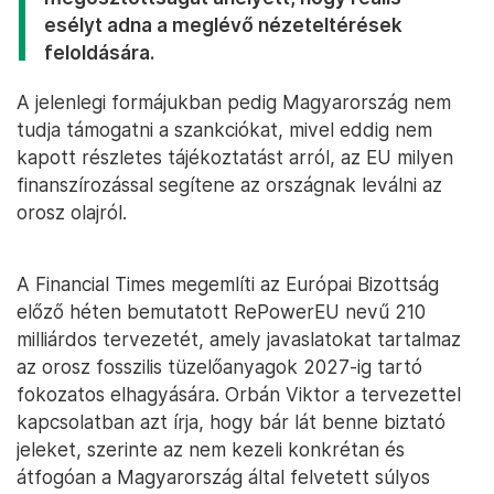
esélyt adna a meglévő nézeteltérések
feloldására.
A jelenlegi formájukban pedig Magyarország nem
tudja támogatni a szankciókat, mivel eddig nem
kapott részletes tájékoztatást arról, az EU milyen
finanszírozással segítene az országnak leválni az
orosz olajról.
A Financial Times megemlíti az Európai Bizottság
előző héten bemutatott RePowerEU nevű 210
milliárdos tervezetét, amely javaslatokat tartalmaz
az orosz fosszilis tüzelőanyagok 2027-ig tartó
fokozatos elhagyására. Orbán Viktor a tervezettel
kapcsolatban azt írja, hogy bár lát benne biztató
jeleket, szerinte az nem kezeli konkrétan és
átfogóan a Magyarország által felvetett súlyos