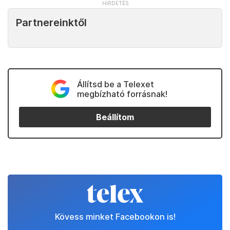
Partnereinktől
Állítsd be a Telexet
megbízható forrásnak!
Beállítom
Kövess minket Facebookon is!