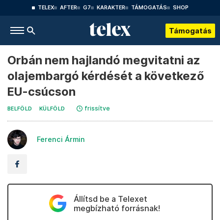
TELEX
AFTER
G7
KARAKTER
TÁMOGATÁS
SHOP
Támogatás
Orbán nem hajlandó megvitatni az
olajembargó kérdését a következő
EU-csúcson
frissítve
BELFÖLD
KÜLFÖLD
Ferenci Ármin
Állítsd be a Telexet
megbízható forrásnak!