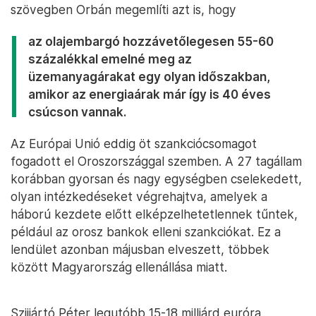
szövegben Orbán megemlíti azt is, hogy
az olajembargó hozzávetőlegesen 55-60
százalékkal emelné meg az
üzemanyagárakat egy olyan időszakban,
amikor az energiaárak már így is 40 éves
csúcson vannak.
Az Európai Unió eddig öt szankciócsomagot
fogadott el Oroszországgal szemben. A 27 tagállam
korábban gyorsan és nagy egységben cselekedett,
olyan intézkedéseket végrehajtva, amelyek a
háború kezdete előtt elképzelhetetlennek tűntek,
például az orosz bankok elleni szankciókat. Ez a
lendület azonban májusban elveszett, többek
között Magyarország ellenállása miatt.
Szijjártó Péter legutóbb 15-18 milliárd euróra