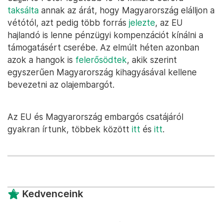
taksálta
annak az árát, hogy Magyarország elálljon a
vétótól, azt pedig több forrás
jelezte
, az EU
hajlandó is lenne pénzügyi kompenzációt kínálni a
támogatásért cserébe. Az elmúlt héten azonban
azok a hangok is
felerősödtek
, akik szerint
egyszerűen Magyarország kihagyásával kellene
bevezetni az olajembargót.
Az EU és Magyarország embargós csatájáról
gyakran írtunk, többek között
itt
és
itt
.
Kedvenceink