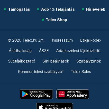
Támogatás
Adó 1% felajánlás
Hírlevelek
Telex Shop
© 2026 Telex.hu Zrt.
Impresszum
Etikai kódex
Átláthatóság
ÁSZF
Adatkezelési tájékoztató
Sütitájékoztató
Süti beállítások
Szabályzatok
Kommentelési szabályzat
Telex Sales