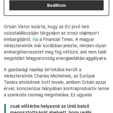
Beállítom
Orbán Viktor kizárta, hogy az EU jövő heti
csúcstalálkozóján tárgyaljon az orosz olajimport
embargójáról,
írja
a Financial Times. A magyar
miniszterelnök már korábban jelezte, minden olyan
embargótervezetet meg fog vétózni, ami nem talál
megoldást Magyarország energiaellátási aggályaira.
A gazdasági napilap birtokába került a
miniszterelnök Charles Michelnek, az Európai
Tanács elnökének írott levele, amiben Orbán azzal
érvel, konszenzus hiányában kontraproduktív lenne
a szankciós csomag megvitatása. Ez ugyanis
csak előtérbe helyezné az Unió belső
megosztottságát ahelyett, hogy reális