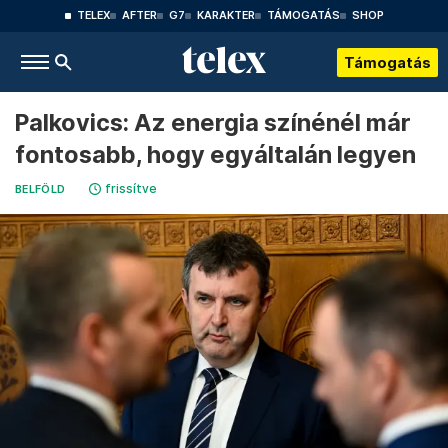
TELEX
AFTER
G7
KARAKTER
TÁMOGATÁS
SHOP
Támogatás
Palkovics: Az energia színénél már
fontosabb, hogy egyáltalán legyen
frissítve
BELFÖLD