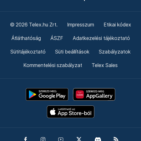
© 2026 Telex.hu Zrt.
Impresszum
Etikai kódex
Átláthatóság
ÁSZF
Adatkezelési tájékoztató
Sütitájékoztató
Süti beállítások
Szabályzatok
Kommentelési szabályzat
Telex Sales