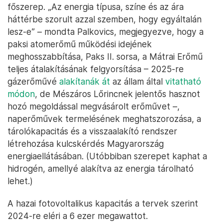
főszerep. „Az energia típusa, színe és az ára
háttérbe szorult azzal szemben, hogy egyáltalán
lesz-e” – mondta Palkovics, megjegyezve, hogy a
paksi atomerőmű működési idejének
meghosszabbítása, Paks II. sorsa, a Mátrai Erőmű
teljes átalakításának felgyorsítása – 2025-re
gázerőművé
alakítanák át
az állam által
vitatható
módon
, de Mészáros Lőrincnek jelentős hasznot
hozó megoldással megvásárolt erőművet –,
naperőművek termelésének meghatszorozása, a
tárolókapacitás és a visszaalakító rendszer
létrehozása kulcskérdés Magyarország
energiaellátásában. (Utóbbiban szerepet kaphat a
hidrogén, amellyé alakítva az energia tárolható
lehet.)
A hazai fotovoltalikus kapacitás a tervek szerint
2024-re eléri a 6 ezer megawattot.