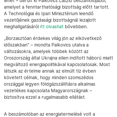
lehet – derült ki Palkovics László beszámolójából,
amelyet a fenntarthatósági bizottság előtt tartott.
A Technológiai és Ipari Minisztérium leendő
vezetőjének gazdasági bizottságnál lezajlott
meghallgatásáról
itt olvashat
bővebben.
„Borzasztóan érdekes világ jön az elkövetkező
időszakban” – mondta Palkovics utalva a
változásokra, amelyek többek között az
Oroszország által Ukrajna ellen indított háború miatt
megváltozó energiapolitikával kapcsolatosak. Most
látszik az értelme annak az elmúlt tíz évben
követett célnak, hogy minden szomszédos
országgal legyen földgázszállításra alkalmas
vezetékes kapcsolata Magyarországnak –
biztosítva ezzel a rugalmasabb ellátást.
A beszámolóban az energiatermelésé volt a