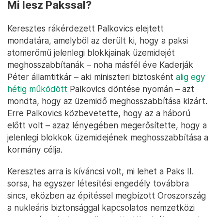
Mi lesz Pakssal?
Keresztes rákérdezett Palkovics elejtett
mondatára, amelyből az derült ki, hogy a paksi
atomerőmű jelenlegi blokkjainak üzemidejét
meghosszabbítanák – noha másfél éve Kaderják
Péter államtitkár – aki miniszteri biztosként
alig egy
hétig működött
Palkovics döntése nyomán – azt
mondta, hogy az üzemidő meghosszabbítása kizárt.
Erre Palkovics közbevetette, hogy az a háború
előtt volt – azaz lényegében megerősítette, hogy a
jelenlegi blokkok üzemidejének meghosszabbítása a
kormány célja.
Keresztes arra is kíváncsi volt, mi lehet a Paks II.
sorsa, ha egyszer létesítési engedély továbbra
sincs, eközben az építéssel megbízott Oroszország
a nukleáris biztonsággal kapcsolatos nemzetközi