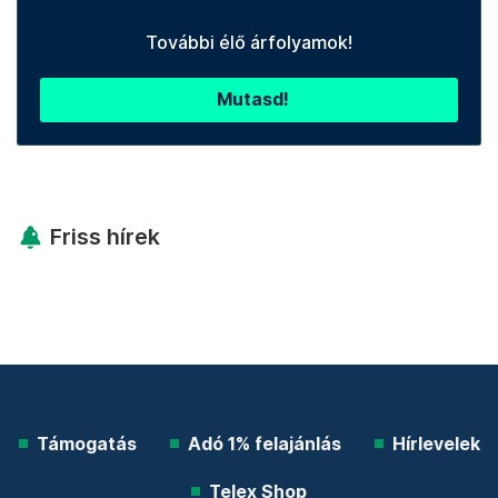
További élő árfolyamok!
Mutasd!
Friss hírek
Támogatás
Adó 1% felajánlás
Hírlevelek
Telex Shop