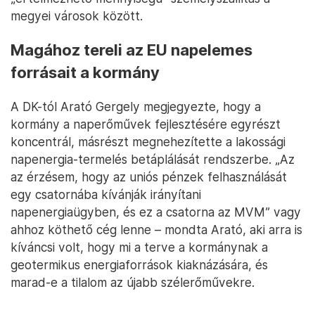
megyei városok között.
Magához tereli az EU napelemes
forrásait a kormány
A DK-tól Arató Gergely megjegyezte, hogy a
kormány a naperőművek fejlesztésére egyrészt
koncentrál, másrészt megnehezítette a lakossági
napenergia-termelés betáplálását rendszerbe. „Az
az érzésem, hogy az uniós pénzek felhasználását
egy csatornába kívánják irányítani
napenergiaügyben, és ez a csatorna az MVM” vagy
ahhoz köthető cég lenne – mondta Arató, aki arra is
kíváncsi volt, hogy mi a terve a kormánynak a
geotermikus energiaforrások kiaknázására, és
marad-e a tilalom az újabb szélerőművekre.