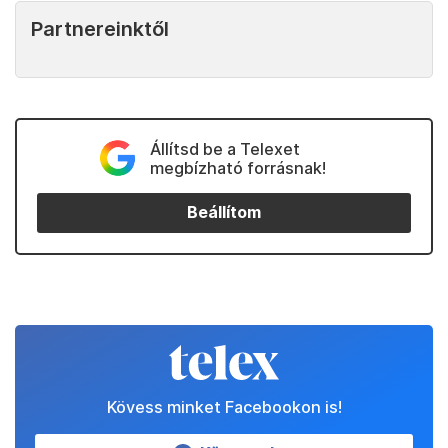
Partnereinktől
Állítsd be a Telexet
megbízható forrásnak!
Beállítom
Kövess minket Facebookon is!