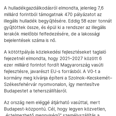
A hulladékgazdálkodásról elmondta, jelenleg 7,6
milliárd forintból támogatnak 470 pályázatot az
illegális hulladék begyűjtésére. Eddig 58 ezer tonnát
gyűjtöttek össze, és épül ki a rendszer az illegális
lerakók mielőbbi felfedezésére, de a lakossági
bejelentések száma is nő.
A kötöttpályás közlekedési fejlesztéseket taglaló
fejezetnél elmondta, hogy 2021–2027 között 6
ezer milliárd forintot fordít Magyarország vasúti
fejlesztésre, javarészt EU-s forrásból. A V0-t a
kormány meg kívánja építeni a Szolnok–Kecskemét–
Székesfehérvár nyomvonalon, így mentesítve
Budapestet a teherszállításról.
Az ország nem eléggé átjárható vasúttal, mert
Budapest-központú. Cél, hogy legyen közvetlen,
„értelmezhető mennyiségű” személyszállítás a