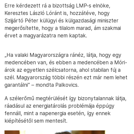
Erre kérdezett rá a bizottság LMP-s elnöke,
Keresztes László Lóránt is, hozzátéve, hogy
Szijjártó Péter külügyi és külgazdasági miniszter
megerősítette, hogy a tilalom marad, ám szakmai
érvet a magyarázatra nem kaptak.
„Ha valaki Magyarországra ránéz, látja, hogy egy
medencében van, és ebben a medencében a Móri-
árok az egyetlen szélcsatorna, ahol stabilan fúj a
szél. Magyarország többi részén ezt már nem lehet
garantálni” – mondta Palkovics.
A szélerőmű megtérülését így bizonytalannak látja,
ráadásul az energiatárolás problémája éppúgy
fennáll, mint a napenergia esetén, így ennek
kiépítésétől sem mentesít.