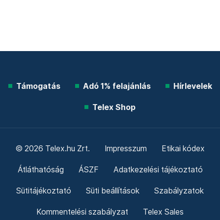
Támogatás
Adó 1% felajánlás
Hírlevelek
Telex Shop
© 2026 Telex.hu Zrt.
Impresszum
Etikai kódex
Átláthatóság
ÁSZF
Adatkezelési tájékoztató
Sütitájékoztató
Süti beállítások
Szabályzatok
Kommentelési szabályzat
Telex Sales