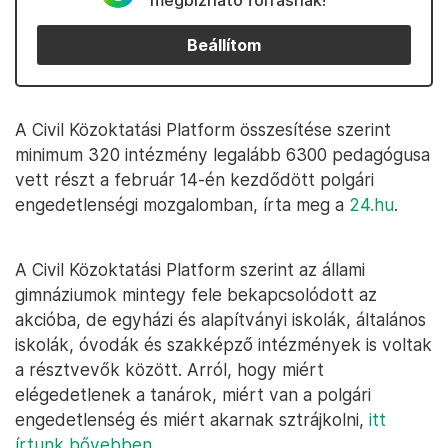
megbízható forrásnak!
Beállítom
A Civil Közoktatási Platform összesítése szerint
minimum 320 intézmény legalább 6300 pedagógusa
vett részt a február 14-én kezdődött polgári
engedetlenségi mozgalomban, írta meg a
24.hu
.
A Civil Közoktatási Platform szerint az állami
gimnáziumok mintegy fele bekapcsolódott az
akcióba, de egyházi és alapítványi iskolák, általános
iskolák, óvodák és szakképző intézmények is voltak
a résztvevők között. Arról, hogy miért
elégedetlenek a tanárok, miért van a polgári
engedetlenség és miért akarnak sztrájkolni,
itt
írtunk bővebben
.