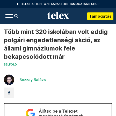
TELEX
AFTER
G7
KARAKTER
TÁMOGATÁS
SHOP
Támogatás
Több mint 320 iskolában volt eddig
polgári engedetlenségi akció, az
állami gimnáziumok fele
bekapcsolódott már
BELFÖLD
Bozzay Balázs
Állítsd be a Telexet