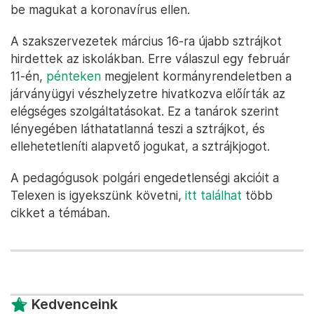
be magukat a koronavírus ellen.
A szakszervezetek március 16-ra újabb sztrájkot
hirdettek az iskolákban. Erre válaszul egy február
11-én,
pénteken
megjelent kormányrendeletben a
járványügyi vészhelyzetre hivatkozva előírták az
elégséges szolgáltatásokat. Ez a tanárok szerint
lényegében láthatatlanná teszi a sztrájkot, és
ellehetetleníti alapvető jogukat, a sztrájkjogot.
A pedagógusok polgári engedetlenségi akcióit a
Telexen is igyekszünk követni,
itt találhat
több
cikket a témában.
Kedvenceink