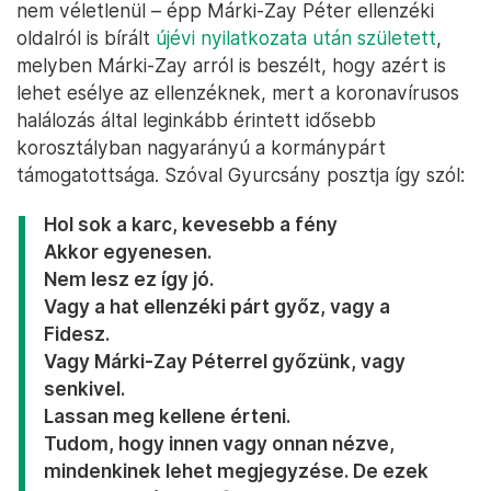
nem véletlenül – épp Márki-Zay Péter ellenzéki
oldalról is bírált
újévi nyilatkozata után született
,
melyben Márki-Zay arról is beszélt, hogy azért is
lehet esélye az ellenzéknek, mert a koronavírusos
halálozás által leginkább érintett idősebb
korosztályban nagyarányú a kormánypárt
támogatottsága. Szóval Gyurcsány posztja így szól:
Hol sok a karc, kevesebb a fény
Akkor egyenesen.
Nem lesz ez így jó.
Vagy a hat ellenzéki párt győz, vagy a
Fidesz.
Vagy Márki-Zay Péterrel győzünk, vagy
senkivel.
Lassan meg kellene érteni.
Tudom, hogy innen vagy onnan nézve,
mindenkinek lehet megjegyzése. De ezek