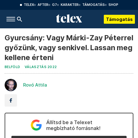
TELEX
AFTER
G7
KARAKTER
TÁMOGATÁS
SHOP
Támogatás
Gyurcsány: Vagy Márki-Zay Péterrel
győzünk, vagy senkivel. Lassan meg
kellene érteni
BELFÖLD
VÁLASZTÁS 2022
Rovó Attila
Állítsd be a Telexet
megbízható forrásnak!