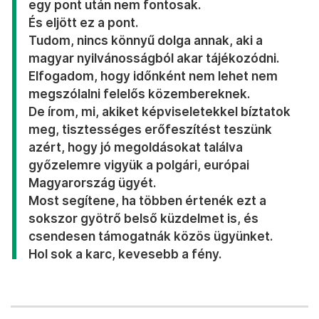
egy pont után nem fontosak.
És eljött ez a pont.
Tudom, nincs könnyű dolga annak, aki a
magyar nyilvánosságból akar tájékozódni.
Elfogadom, hogy időnként nem lehet nem
megszólalni felelős közembereknek.
De írom, mi, akiket képviseletekkel bíztatok
meg, tisztességes erőfeszítést teszünk
azért, hogy jó megoldásokat találva
győzelemre vigyük a polgári, európai
Magyarország ügyét.
Most segítene, ha többen értenék ezt a
sokszor gyötrő belső küzdelmet is, és
csendesen támogatnák közös ügyünket.
Hol sok a karc, kevesebb a fény.