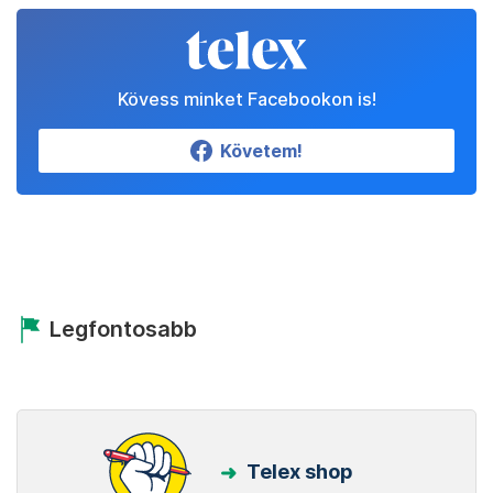
Kövess minket Facebookon is!
Követem!
Legfontosabb
Telex shop