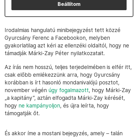
Beállítom
Irodalmias hangulatú minibejegyzést tett közzé
Gyurcsány Ferenc a Facebookon, melyben
gyakorlatilag azt kéri az ellenzéki oldaltól, hogy ne
támadják Márki-Zay Péter nyilatkozatait.
Az írás nem hosszú, teljes terjedelmében is elfér itt,
csak előbb emlékezzünk arra, hogy Gyurcsány
korábban is írt hasonló mondanivalójú posztot,
november végén
úgy fogalmazott
, hogy Márki-Zay
„a kapitány”, aztán elfogadta Márki-Zay kérését,
hogy
ne kampányoljon
, és újra leírta, hogy
támogatják őt.
És akkor íme a mostani bejegyzés, amely – talán