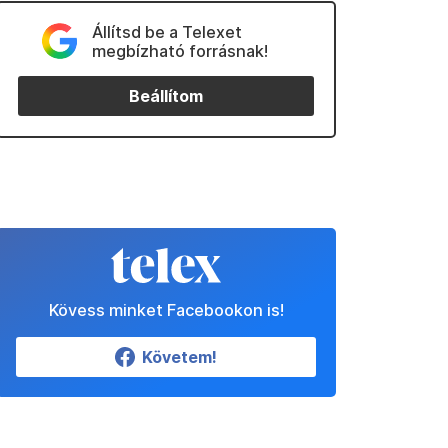
Állítsd be a Telexet
megbízható forrásnak!
Beállítom
Kövess minket Facebookon is!
Követem!