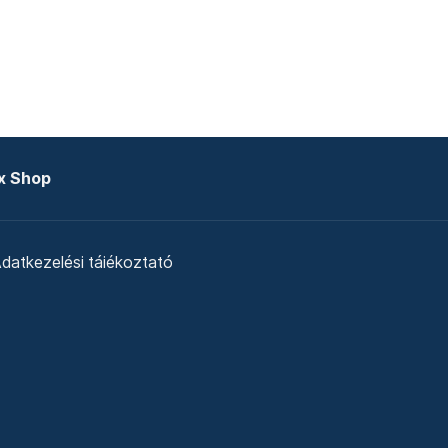
x Shop
datkezelési tájékoztató
zat
Telex Sales