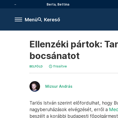
Berta, Bettina
Menü
Kereső
Ellenzéki pártok: Ta
bocsánatot
frissítve
BELFÖLD
Mizsur András
Tarlós István szerint előfordulhat, hogy
nagyberuházások elvégzését, erről a
Med
beszélt a korábbi budapesti főpolgármes