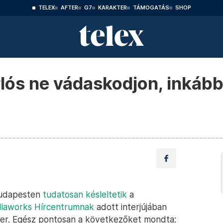
TELEX
AFTER
G7
KARAKTER
TÁMOGATÁS
SHOP
rlós ne vádaskodjon, inkább
 Budapesten
tudatosan késleltetik
a
iaworks Hírcentrumnak
adott interjújában
ter. Egész pontosan a következőket mondta: