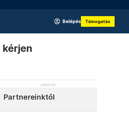
Belépés
Támogatás
 kérjen
Partnereinktől