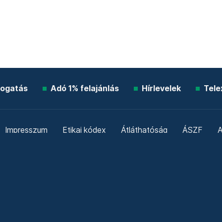
ogatás
Adó 1% felajánlás
Hírlevelek
Tele
Impresszum
Etikai kódex
Átláthatóság
ÁSZF
A
Süti beállítások
Szabályzatok
Kommentelési szabály