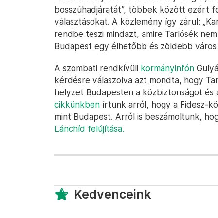
bosszúhadjáratát”, többek között ezért f
választásokat. A közlemény így zárul: „Ka
rendbe teszi mindazt, amire Tarlósék nem 
Budapest egy élhetőbb és zöldebb város 
A szombati rendkívüli
kormányinfón
Gulyás
kérdésre válaszolva azt mondta, hogy Tar
helyzet Budapesten a közbiztonságot és a
cikkünkben
írtunk arról, hogy a Fidesz-köz
mint Budapest. Arról is beszámoltunk, hog
Lánchíd felújítása.
Kedvenceink