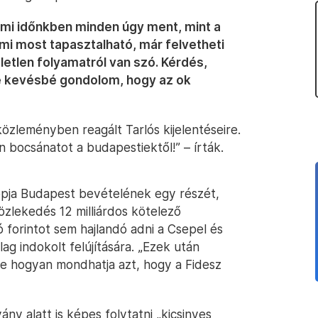
mi időnkben minden úgy ment, mint a
mi most tapasztalható, már felvetheti
etlen folyamatról van szó. Kérdés,
re kevésbé gondolom, hogy az ok
zleményben reagált Tarlós kijelentéseire.
n bocsánatot a budapestiektől!” – írták.
lopja Budapest bevételének egy részét,
özlekedés 12 milliárdos kötelező
ió forintot sem hajlandó adni a Csepel és
g indokolt felújítására. „Ezek után
e hogyan mondhatja azt, hogy a Fidesz
ny alatt is képes folytatni „kicsinyes