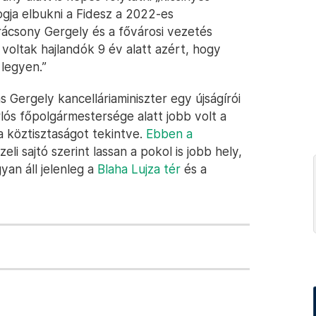
ogja elbukni a Fidesz a 2022-es
rácsony Gergely és a fővárosi vezetés
voltak hajlandók 9 év alatt azért, hogy
legyen.”
 Gergely kancelláriaminiszter egy újságírói
lós főpolgármestersége alatt jobb volt a
 köztisztaságot tekintve.
Ebben a
eli sajtó szerint lassan a pokol is jobb hely,
yan áll jelenleg a
Blaha Lujza tér
és a