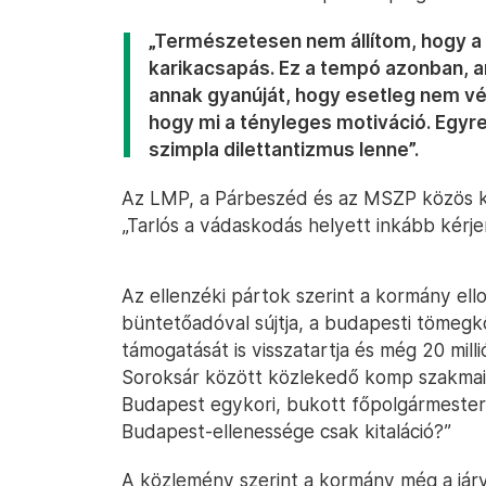
„Természetesen nem állítom, hogy a 
karikacsapás. Ez a tempó azonban, a
annak gyanúját, hogy esetleg nem vél
hogy mi a tényleges motiváció. Egy
szimpla dilettantizmus lenne”.
Az LMP, a Párbeszéd és az MSZP közös kö
„Tarlós a vádaskodás helyett inkább kérje
Az ellenzéki pártok szerint a kormány el
büntetőadóval sújtja, a budapesti tömegk
támogatását is visszatartja és még 20 mill
Soroksár között közlekedő komp szakmaila
Budapest egykori, bukott főpolgármester
Budapest-ellenessége csak kitaláció?”
A közlemény szerint a kormány még a járvá