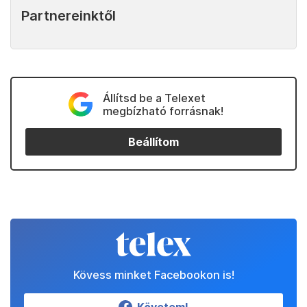
Partnereinktől
Állítsd be a Telexet
megbízható forrásnak!
Beállítom
Kövess minket Facebookon is!