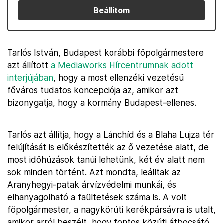
Beállítom
Tarlós István, Budapest korábbi főpolgármestere
azt állított
a Mediaworks Hírcentrumnak adott
interjújában
, hogy a most ellenzéki vezetésű
főváros tudatos koncepciója az, amikor azt
bizonygatja, hogy a kormány Budapest-ellenes.
Tarlós azt állítja, hogy a Lánchíd és a Blaha Lujza tér
felújítását is előkészítették az ő vezetése alatt, de
most időhúzások tanúi lehetünk, két év alatt nem
sok minden történt. Azt mondta, leálltak az
Aranyhegyi-patak árvízvédelmi munkái, és
elhanyagolható a faültetések száma is. A volt
főpolgármester, a nagykörúti kerékpársávra is utalt,
amikor arról beszélt, hogy fontos közúti átbocsátó