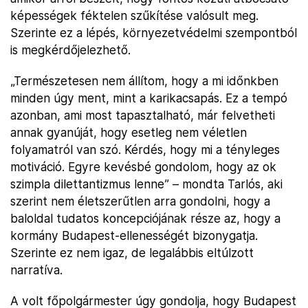
képességek féktelen szűkítése valósult meg.
Szerinte ez a lépés, környezetvédelmi szempontból
is megkérdőjelezhető.
„Természetesen nem állítom, hogy a mi időnkben
minden úgy ment, mint a karikacsapás. Ez a tempó
azonban, ami most tapasztalható, már felvetheti
annak gyanúját, hogy esetleg nem véletlen
folyamatról van szó. Kérdés, hogy mi a tényleges
motiváció. Egyre kevésbé gondolom, hogy az ok
szimpla dilettantizmus lenne” – mondta Tarlós, aki
szerint nem életszerűtlen arra gondolni, hogy a
baloldal tudatos koncepciójának része az, hogy a
kormány Budapest-ellenességét bizonygatja.
Szerinte ez nem igaz, de legalábbis eltúlzott
narratíva.
A volt főpolgármester úgy gondolja, hogy Budapest