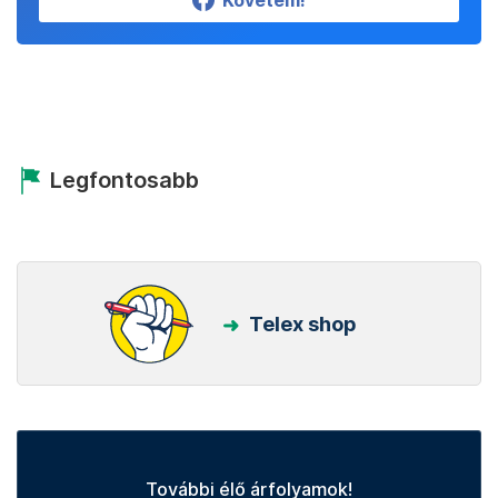
Követem!
Legfontosabb
Telex shop
További élő árfolyamok!