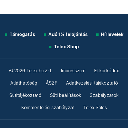
Támogatás
Adó 1% felajánlás
Hírlevelek
Telex Shop
© 2026 Telex.hu Zrt.
Impresszum
Etikai kódex
Átláthatóság
ÁSZF
Adatkezelési tájékoztató
Sütitájékoztató
Süti beállítások
Szabályzatok
Kommentelési szabályzat
Telex Sales