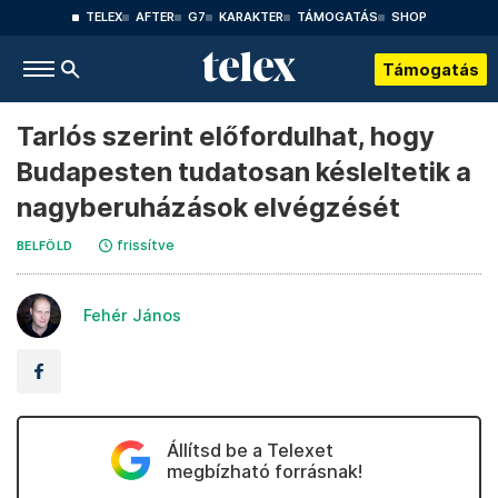
TELEX
AFTER
G7
KARAKTER
TÁMOGATÁS
SHOP
Támogatás
Tarlós szerint előfordulhat, hogy
Budapesten tudatosan késleltetik a
nagyberuházások elvégzését
frissítve
BELFÖLD
Fehér János
Állítsd be a Telexet
megbízható forrásnak!