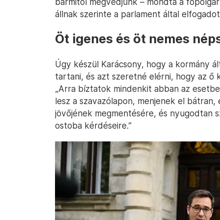
bármitől megvédjünk – mondta a főpolgár
állnak szerinte a parlament által elfogado
Öt igenes és öt nemes nép
Úgy készül Karácsony, hogy a kormány ált
tartani, és azt szeretné elérni, hogy az ő 
„Arra bíztatok mindenkit abban az esetben
lesz a szavazólapon, menjenek el bátran,
jövőjének megmentésére, és nyugodtan 
ostoba kérdéseire.”