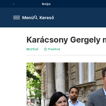
Ibolya
Menü
Kereső
Karácsony Gergely m
frissítve
BELFÖLD