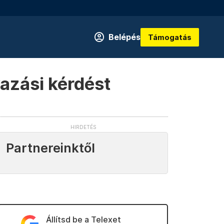
Belépés
Támogatás
azási kérdést
Partnereinktől
Állítsd be a Telexet