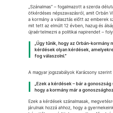
„Szánalmas” – fogalmazott a szerda délutá
ötkérdéses népszavazásról, amit Orbán V
a kormány a választás előtt az emberek 
mit tett az elmúlt 12 évben, hazug és áls
újraértelmezni a politikai napirendet – fol
„Úgy tűnik, hogy az Orbán-kormány m
kérdések olyan kérdések, amelyekre
fog válaszolni.”
A magyar jogszabályok Karácsony szerint 
„Ezek a kérdések – bár a gonoszság s
hogy a kormány már a gonoszsághoz 
Ezek a kérdések szánalmasak, megvetésr
járulnak hozzá ahhoz, hogy a gyermekein