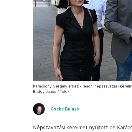
Karácsony Gergely érkezik leadni népszavazási kérelmé
Bődey János / Telex
Cseke Balázs
Népszavazási kérelmet nyújtott be Karác