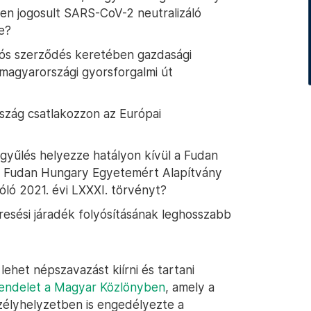
en jogosult SARS-CoV-2 neutralizáló
e?
iós szerződés keretében gazdasági
magyarországi gyorsforgalmi út
szág csatlakozzon az Európai
gyűlés helyezze hatályon kívül a Fudan
a Fudan Hungary Egyetemért Alapítvány
óló 2021. évi LXXXI. törvényt?
resési járadék folyósításának leghosszabb
ehet népszavazást kiírni és tartani
endelet a Magyar Közlönyben
, amely a
zélyhelyzetben is engedélyezte a