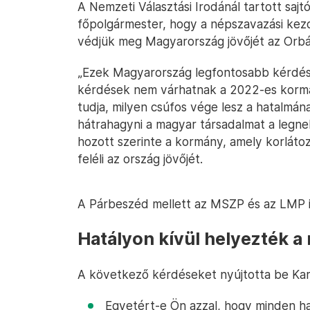
A Nemzeti Választási Irodánál tartott sajt
főpolgármester, hogy a népszavazási kez
védjük meg Magyarország jövőjét az Orb
„Ezek Magyarország legfontosabb kérdése
kérdések nem várhatnak a 2022-es kormá
tudja, milyen csúfos vége lesz a hatalmán
hátrahagyni a magyar társadalmat a legn
hozott szerinte a kormány, amely korlát
feléli az ország jövőjét.
A Párbeszéd mellett az MSZP és az LMP 
Hatályon kívül helyezték a 
A következő kérdéseket nyújtotta be Kar
Egyetért-e Ön azzal, hogy minden hat