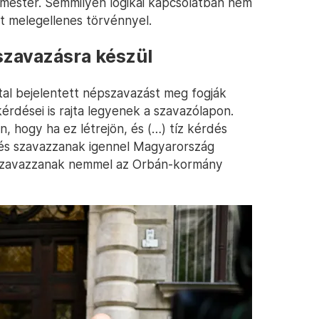
mester. Semmilyen logikai kapcsolatban nem
tt melegellenes törvénnyel.
szavazásra készül
al bejelentett népszavazást meg fogják
kérdései is rajta legyenek a szavazólapon.
, hogy ha ez létrejön, és (…) tíz kérdés
 és szavazzanak igennel Magyarország
szavazzanak nemmel az Orbán-kormány