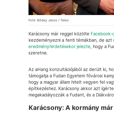
Fotó: Bődey János / Telex
Karácsony már reggel közölte
Facebook-o
kezdeményezni a fenti témákban, de azt m
eredményhirdetésekor jelezte
, hogy a F
szeretne.
Az aHang konzultációjából az derült ki, h
támogatja a Fudan Egyetem fővárosi kam
hogy a magyar állam hitelt vegyen fel vagy
építkezéshez. Karácsony akkor azt ígért
megakadályozzák a Fudant, és a Diákváros
Karácsony: A kormány már 