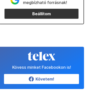
megbízható forrásnak!
Beállítom
Kövess minket Facebookon is!
Követem!