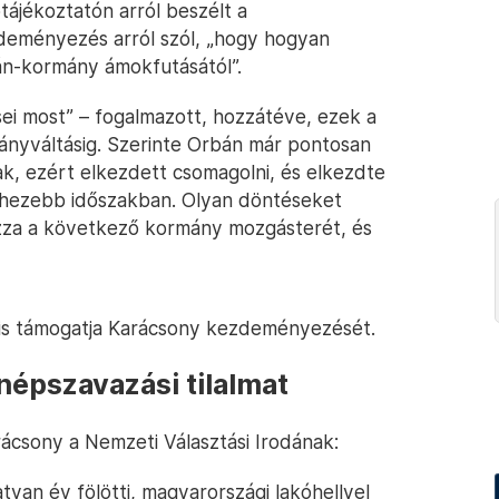
ótájékoztatón arról beszélt a
deményezés arról szól, „hogy hogyan
án-kormány ámokfutásától”.
i most” – fogalmazott, hozzátéve, ezek a
nyváltásig. Szerinte Orbán már pontosan
ak, ezért elkezdett csomagolni, és elkezdte
ehezebb időszakban. Olyan döntéseket
ozza a következő kormány mozgásterét, és
is támogatja Karácsony kezdeményezését.
népszavazási tilalmat
ácsony a Nemzeti Választási Irodának:
van év fölötti, magyarországi lakóhellyel