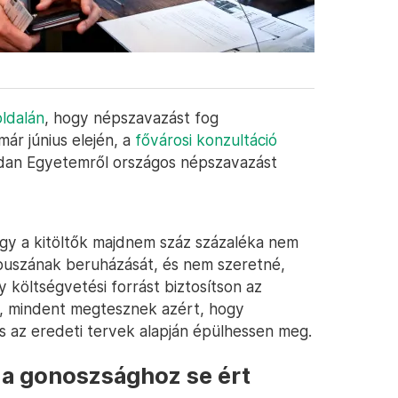
ldalán
, hogy népszavazást fog
ár június elején, a
fővárosi konzultáció
udan Egyetemről országos népszavazást
ogy a kitöltők majdnem száz százaléka nem
puszának beruházását, és nem szeretné,
 költségvetési forrást biztosítson az
e, mindent megtesznek azért, hogy
 az eredeti tervek alapján épülhessen meg.
a gonoszsághoz se ért