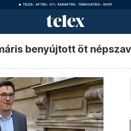
TELEX
AFTER
G7
KARAKTER
TÁMOGATÁS
SHOP
áris benyújtott öt népszav