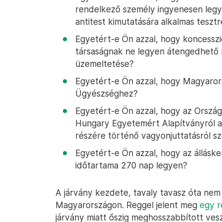
rendelkező személy ingyenesen legy
antitest kimutatására alkalmas tesztr
Egyetért-e Ön azzal, hogy koncessz
társaságnak ne legyen átengedhető 
üzemeltetése?
Egyetért-e Ön azzal, hogy Magyaror
Ügyészséghez?
Egyetért-e Ön azzal, hogy az Ország
Hungary Egyetemért Alapítványról 
részére történő vagyonjuttatásról sz
Egyetért-e Ön azzal, hogy az álláske
időtartama 270 nap legyen?
A járvány kezdete, tavaly tavasz óta nem l
Magyarországon. Reggel jelent meg
egy r
járvány miatt őszig meghosszabbított ves