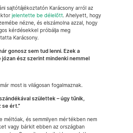
ni sajtótájékoztatón Karácsony arról az
iktor
jelentette be délelőtt
. Ahelyett, hogy
szemébe nézne, és elszámolna azzal, hogy
ágos kérdésekkel próbálja meg
ytatta Karácsony.
ár gonosz sem tud lenni. Ezek a
 józan ész szerint mindenki nemmel
már most is világosan fogalmaznak.
zándékával születtek – úgy tűnik,
se ért.”
e méltóak, és semmilyen mértékben nem
ket vagy bárkit ebben az országban