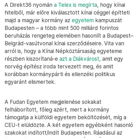
A Direkt36 nyomán
a Telex is megírta
, hogy kínai
hitelből, már előre kiválasztott kínai céggel építteti
majd a magyar kormány az
egyetem
kampuszát
Budapesten – a több mint 500 milliárd forintos
beruházás rengeteg elemében hasonlít a Budapest–
Belgrád-vasútvonal kínai szerződéseire. Vita van
arról is, hogy a Kínai Népköztársaság egyeteme
részben kiszorítaná-e
azt a Diákvárost
, amit egy
norvég építész iroda tervezett meg, és amit
korábban kormánypárti és ellenzéki politikus
egyaránt elismertek.
A Fudan Egyetem megjelenése sokakat
felháborított, főleg azért, mert a kormány
támogatja a külföldi egyetem beköltözését, míg a
CEU-t elüldözte. A két egyetem egyébként hasonló
szakokat indított/indít Budapesten. Ráadásul az