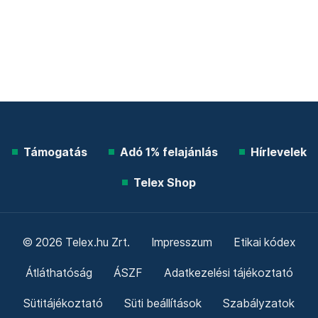
Támogatás
Adó 1% felajánlás
Hírlevelek
Telex Shop
© 2026 Telex.hu Zrt.
Impresszum
Etikai kódex
Átláthatóság
ÁSZF
Adatkezelési tájékoztató
Sütitájékoztató
Süti beállítások
Szabályzatok