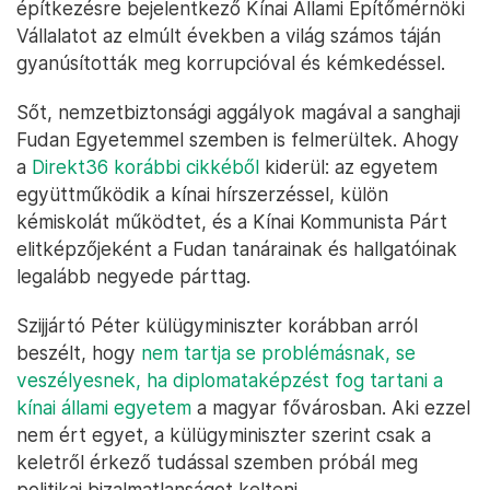
építkezésre bejelentkező Kínai Állami Építőmérnöki
Vállalatot az elmúlt években a világ számos táján
gyanúsították meg korrupcióval és kémkedéssel.
Sőt, nemzetbiztonsági aggályok magával a sanghaji
Fudan Egyetemmel szemben is felmerültek. Ahogy
a
Direkt36 korábbi cikkéből
kiderül: az egyetem
együttműködik a kínai hírszerzéssel, külön
kémiskolát működtet, és a Kínai Kommunista Párt
elitképzőjeként a Fudan tanárainak és hallgatóinak
legalább negyede párttag.
Szijjártó Péter külügyminiszter korábban arról
beszélt, hogy
nem tartja se problémásnak, se
veszélyesnek, ha diplomataképzést fog tartani a
kínai állami egyetem
a magyar fővárosban. Aki ezzel
nem ért egyet, a külügyminiszter szerint csak a
keletről érkező tudással szemben próbál meg
politikai bizalmatlanságot kelteni.