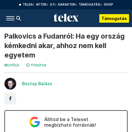
TELEX
AFTER
G7
KARAKTER
TÁMOGATÁS
SHOP
Támogatás
Palkovics a Fudanról: Ha egy ország
kémkedni akar, ahhoz nem kell
egyetem
frissítve
BELFÖLD
Bozzay Balázs
Állítsd be a Telexet
megbízható forrásnak!