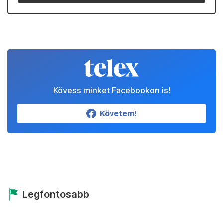
Kövess minket Facebookon is!
Követem!
Legfontosabb