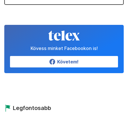
Kövess minket Facebookon is!
Követem!
Legfontosabb