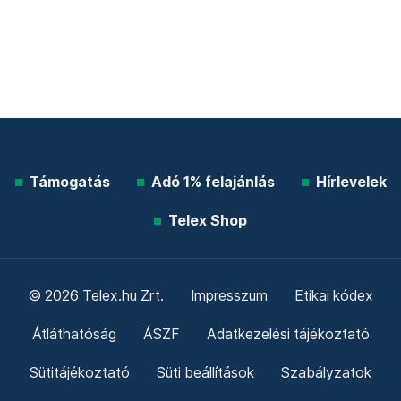
Támogatás
Adó 1% felajánlás
Hírlevelek
Telex Shop
© 2026 Telex.hu Zrt.
Impresszum
Etikai kódex
Átláthatóság
ÁSZF
Adatkezelési tájékoztató
Sütitájékoztató
Süti beállítások
Szabályzatok