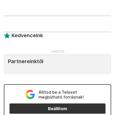
Kedvenceink
Partnereinktől
Állítsd be a Telexet
megbízható forrásnak!
Beállítom