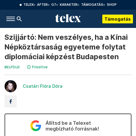
TELEX
AFTER
G7
KARAKTER
TÁMOGATÁS
SHOP
Támogatás
Szijjártó: Nem veszélyes, ha a Kínai
Népköztársaság egyeteme folytat
diplomáciai képzést Budapesten
frissítve
BELFÖLD
Csatári Flóra Dóra
Állítsd be a Telexet
megbízható forrásnak!