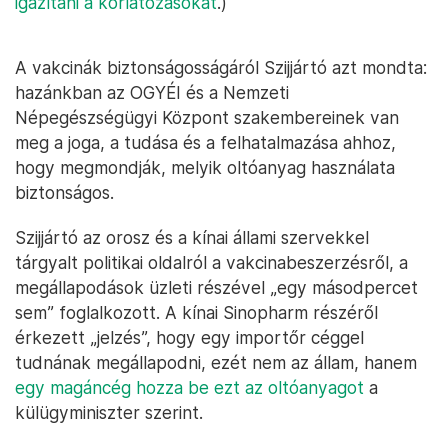
igazítani a korlátozásokat
.)
A vakcinák biztonságosságáról Szijjártó azt mondta:
hazánkban az OGYÉI és a Nemzeti
Népegészségügyi Központ szakembereinek van
meg a joga, a tudása és a felhatalmazása ahhoz,
hogy megmondják, melyik oltóanyag használata
biztonságos.
Szijjártó az orosz és a kínai állami szervekkel
tárgyalt politikai oldalról a vakcinabeszerzésről, a
megállapodások üzleti részével „egy másodpercet
sem” foglalkozott. A kínai Sinopharm részéről
érkezett „jelzés”, hogy egy importőr céggel
tudnának megállapodni, ezét nem az állam, hanem
egy magáncég hozza be ezt az oltóanyagot
a
külügyminiszter szerint.