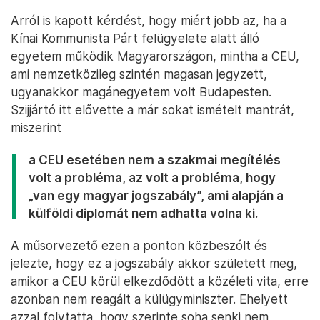
Arról is kapott kérdést, hogy miért jobb az, ha a
Kínai Kommunista Párt felügyelete alatt álló
egyetem működik Magyarországon, mintha a CEU,
ami nemzetközileg szintén magasan jegyzett,
ugyanakkor magánegyetem volt Budapesten.
Szijjártó itt elővette a már sokat ismételt mantrát,
miszerint
a CEU esetében nem a szakmai megítélés
volt a probléma, az volt a probléma, hogy
„van egy magyar jogszabály”, ami alapján a
külföldi diplomát nem adhatta volna ki.
A műsorvezető ezen a ponton közbeszólt és
jelezte, hogy ez a jogszabály akkor született meg,
amikor a CEU körül elkezdődött a közéleti vita, erre
azonban nem reagált a külügyminiszter. Ehelyett
azzal folytatta, hogy szerinte soha senki nem