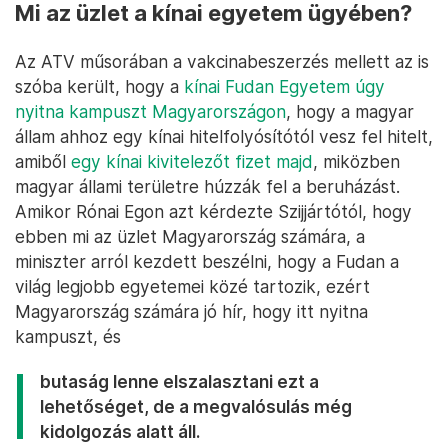
Mi az üzlet a kínai egyetem ügyében?
Az ATV műsorában a vakcinabeszerzés mellett az is
szóba került, hogy a
kínai Fudan Egyetem úgy
nyitna kampuszt Magyarországon
, hogy a magyar
állam ahhoz egy kínai hitelfolyósítótól vesz fel hitelt,
amiből
egy kínai kivitelezőt fizet majd
, miközben
magyar állami területre húzzák fel a beruházást.
Amikor Rónai Egon azt kérdezte Szijjártótól, hogy
ebben mi az üzlet Magyarország számára, a
miniszter arról kezdett beszélni, hogy a Fudan a
világ legjobb egyetemei közé tartozik, ezért
Magyarország számára jó hír, hogy itt nyitna
kampuszt, és
butaság lenne elszalasztani ezt a
lehetőséget, de a megvalósulás még
kidolgozás alatt áll.