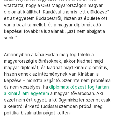
vitattatta, hogy a CEU Magyarországon magyar
diplomát kiállíthat. Ráadásul „nem is lett elüldözve”
ez az egyetem Budapestről, hiszen az épülete ott
van a bazilika mellet, és a magyar diplomát adó
képzései továbbra is zajlanak, „azt nem abajgatja
senki.”
Amennyiben a kínai Fudan meg fog felelni a
magyarországi előírásoknak, akkor kiadhat majd
magyar diplomát, és kiadhat majd kínai diplomát is,
hiszen ennek az intézménynek van Kínában is
képzése – mondta Szijjártó. Szerinte nem probléma
és nem veszélyes, ha
diplomataképzést fog tartani
a kínai állami egyetem
a magyar fővárosban. Aki
ezzel nem ért egyet, a külügyminiszter szerint csak
a keletről érkező tudással szemben próbál meg
politikai bizalmatlanságot kelteni.