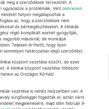
ták meg a szerződések tervezetét. A
n ugyanazok a problémáik, mint
debreceni
 mindkét helyen megállapodtak a
ifogása az, hogy a szerződések nem
lékokat és bérkiegészítéseket. A klinikák
ész régió komplikált eseteit gyógyítják,
 is nagyobb másoknál, de munkájuk
sben. Teljesen érthető, hogy ilyen
vel semmilyen határozatlan idejű szerződést.
linikai központ vezetése között, de ezek
t. A klinikai központ vezetése többször
, hanem az Országos Kórházi
inikák vezetése is nehéz helyzetben van. A
avaly sürgősséggel fogadták el, aztán várni
 rendelet megjelenésére, majd idén február 9-