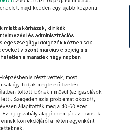
okról
szóló kórházi főigazgatói utasítás.
endelet, majd kedden egy újabb központi
 miatt a kórházak, klinikák
rtelmezési és adminisztrációs
és egészségügyi dolgozók közben sok
éseket viszont március elsejéig alá
g lehetetlen a maradék négy napban
-képzésben is részt vettek, most
 csak így tudják megfelelő fizetési
álatban töltött időnek minősül (az igazolások
 lett). Szegeden az is problémát okozott,
évesen állapították meg a 40-60 ezer
. Ez a jogszabály alapján nem jár az orvosok
és ennek korrekciójáról a héten egyenként
ntetteknek.