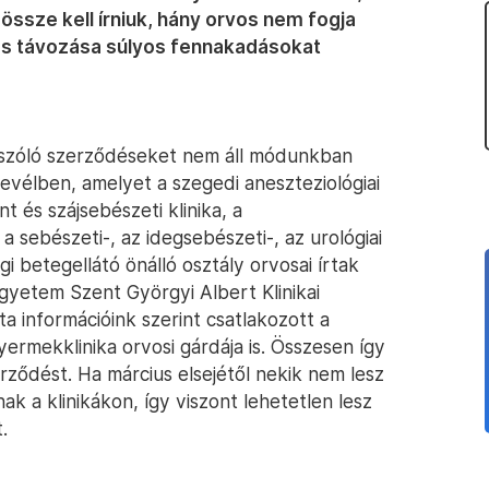
össze kell írniuk, hány orvos nem fogja
vos távozása súlyos fennakadásokat
e szóló szerződéseket nem áll módunkban
 levélben, amelyet a szegedi aneszteziológiai
nt és szájsebészeti klinika, a
a sebészeti-, az idegsebészeti-, az urológiai
égi betegellátó önálló osztály orvosai írtak
yetem Szent Györgyi Albert Klinikai
a információink szerint csatlakozott a
yermekklinika orvosi gárdája is. Összesen így
rződést. Ha március elsejétől nekik nem lesz
 a klinikákon, így viszont lehetetlen lesz
.