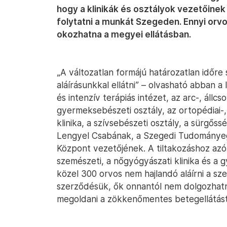
hogy a klinikák és osztályok vezetőinek 
folytatni a munkát Szegeden. Ennyi or
okozhatna a megyei ellátásban.
„A változatlan formájú határozatlan időr
aláírásunkkal ellátni” – olvasható abban a
és intenzív terápiás intézet, az arc-, állcso
gyermeksebészeti osztály, az ortopédiai-, 
klinika, a szívsebészeti osztály, a sürgőss
Lengyel Csabának, a Szegedi Tudományeg
Központ vezetőjének. A tiltakozáshoz azót
szemészeti, a nőgyógyászati klinika és a g
közel 300 orvos nem hajlandó aláírni a sze
szerződésük, ők onnantól nem dolgozhatnak
megoldani a zökkenőmentes betegellátást