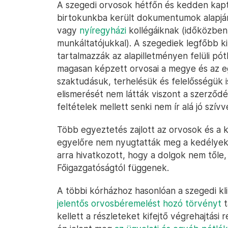
A szegedi orvosok hétfőn és kedden kap
birtokunkba került dokumentumok alapjá
vagy
nyíregyházi
kollégáiknak (időközben
munkáltatójukkal). A szegediek legfőbb k
tartalmazzák az alapilletményen felüli pót
magasan képzett orvosai a megye és az eg
szaktudásuk, terhelésük és felelősségük
elismerését nem látták viszont a szerződé
feltételek mellett senki nem ír alá jó szív
Több egyeztetés zajlott az orvosok és a k
egyelőre nem nyugtatták meg a kedélyeke
arra hivatkozott, hogy a dolgok nem tőle
Főigazgatóságtól függenek.
A többi kórházhoz hasonlóan a szegedi kl
jelentős orvosbéremelést hozó törvényt
t
kellett a részleteket kifejtő végrehajtási