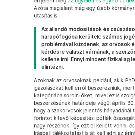
én jelent meg
az ügyeleti és egyéb pótlék
Azóta megjelent még egy újabb kormányr
utasítás is.
Az állandó módosítások és csúszások
harapófogóba kerültek: számos jogé
problémával küzdenek, az orvosok 
kérdésre választ várnának, a szerződ
kellene írni. Ennyi mindent fizikaila
elintézni.
Azoknak az orvosoknak például, akik PhD
igazolásokat kell erről beszerezniük, mert
kategóriába sorolni őket, mivel ez is szolg
beszerzésének határideje végül április 30.
hogy a szakorvosok jelentős hányadánál t
forintot kitevő képesítési pótlék összegét
nagy részének, így ezt el kellett venni, 
írásbeli tájékoztatást is át kell adni az éri