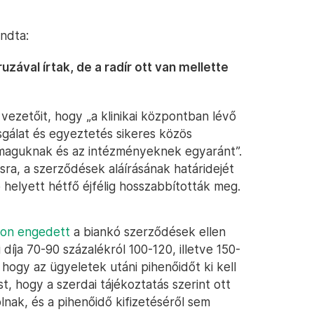
ndta:
zával írtak, de a radír ott van mellette
k vezetőit, hogy „a klinikai központban lévő
sgálat és egyeztetés sikeres közös
t maguknak és az intézményeknek egyaránt”.
ra, a szerződések aláírásának határidejét
helyett hétfő éjfélig hosszabbították meg.
ton engedett
a biankó szerződések ellen
díja 70-90 százalékról 100-120, illetve 150-
 hogy az ügyeletek utáni pihenőidőt ki kell
t, hogy a szerdai tájékoztatás szerint ott
lnak, és a pihenőidő kifizetéséről sem