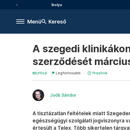
Ibolya
Menü
Kereső
A szegedi klinikákon
szerződését március
Legfontosabb
frissítve
BELFÖLD
Joób Sándor
A tisztázatlan feltételek miatt Szegeden
egészségügyi szolgálati jogviszonyra v
értesült a Telex. Több sikertelen tárgyal