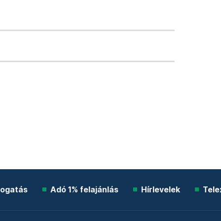
ogatás
Adó 1% felajánlás
Hírlevelek
Tele