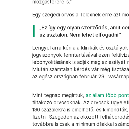
mozgásterére is.”
Egy szegedi orvos a Telexnek erre azt mo
„Ez így egy olyan szerződés, amit ceru
az asztalon. Nem lehet elfogadni.”
Lengyel arra kéri a a klinikák és osztályo
jogviszonyok fenntartásával ezen felülviz
lebonyolításának is adják meg az esélyé
Miután számtalan kérdés vár még tisztázás
az egész országban február 28., vasárnap 
Mint tegnap megírtuk,
az állam több pon
tiltakozó orvosoknak. Az orvosok ügyeleti 
180 százalékra is emelhető, és kimondták,
fizetni. Szegeden az okozott felháborodás
továbbra is csak a minimum díjakkal számo