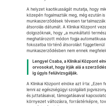
A helyzet kaotikusságát mutatja, hogy m
közepén fogalmazták meg, még ezután is 
munkaszerződések tévesen tartalmazzák a
átsorolás dátumát. A Klinikai Központ veze
dolgozóknak, hogy „a munkáltató termés
meghatározott módon fogja automatikusan
fokozatba történő átsorolást függetlenül a
munkaszerződésben nem ennek megfelelő
Lengyel Csaba, a Klinikai Központ el
orvosokat, hogy írják alá a szerződé
ig úgyis felülvizsgálják.
A Klinikai Központ elnöke azt írta: „Ezen 
lenni az egészségügyi szolgálati jogviszony
és juttatásaival, támogatásaival kapcsolat
környezet változásra, forrástérképre, t