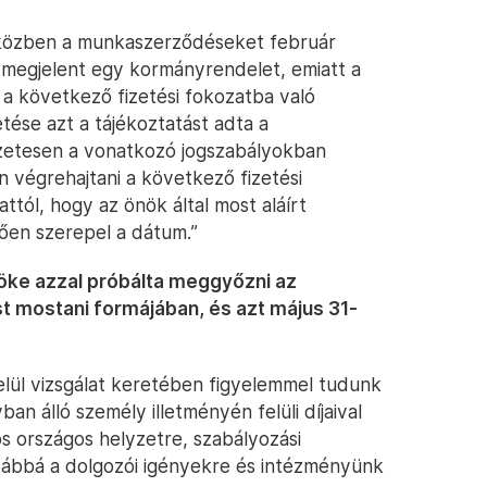
iközben a munkaszerződéseket február
megjelent egy kormányrendelet, emiatt a
 következő fizetési fokozatba való
tése azt a tájékoztatást adta a
zetesen a vonatkozó jogszabályokban
 végrehajtani a következő fizetési
ttól, hogy az önök által most aláírt
en szerepel a dátum.”
nöke azzal próbálta meggyőzni az
st mostani formájában, és azt május 31-
felül vizsgálat keretében figyelemmel tudunk
ban álló személy illetményén felüli díjaival
os országos helyzetre, szabályozási
ovábbá a dolgozói igényekre és intézményünk