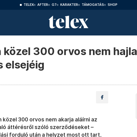
TELEX
AFTER
G7
KARAKTER
TÁMOGATÁS
SHOP
 közel 300 orvos nem hajla
 elsejéig
 közel 300 orvos nem akarja aláírni az
aló áttérésről szóló szerződéseket –
ási forduló után a helyzet most ott tart,