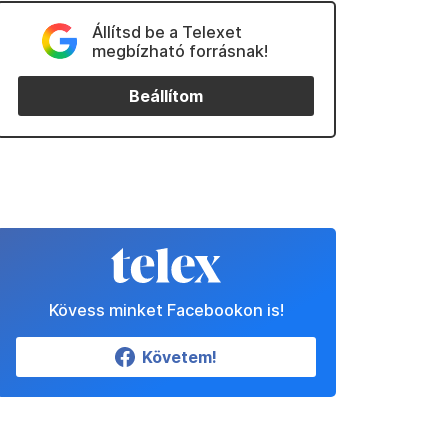
Állítsd be a Telexet
megbízható forrásnak!
Beállítom
Kövess minket Facebookon is!
Követem!