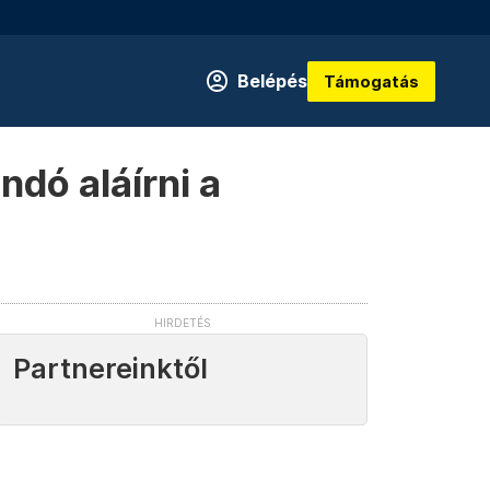
Belépés
Támogatás
ndó aláírni a
Partnereinktől