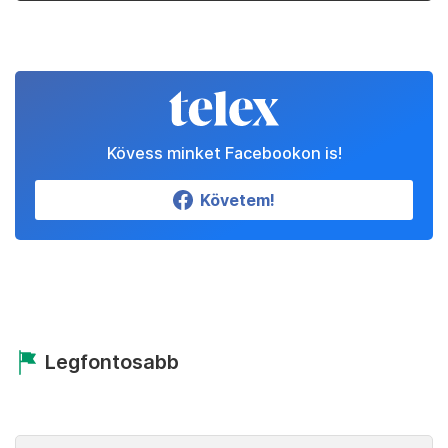
Kövess minket Facebookon is!
Követem!
Legfontosabb