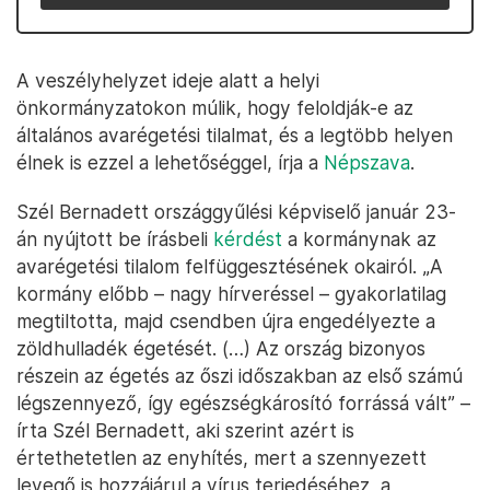
A veszélyhelyzet ideje alatt a helyi
önkormányzatokon múlik, hogy feloldják-e az
általános avarégetési tilalmat, és a legtöbb helyen
élnek is ezzel a lehetőséggel, írja a
Népszava
.
Szél Bernadett országgyűlési képviselő január 23-
án nyújtott be írásbeli
kérdést
a kormánynak az
avarégetési tilalom felfüggesztésének okairól. „A
kormány előbb – nagy hírveréssel – gyakorlatilag
megtiltotta, majd csendben újra engedélyezte a
zöldhulladék égetését. (…) Az ország bizonyos
részein az égetés az őszi időszakban az első számú
légszennyező, így egészségkárosító forrássá vált” –
írta Szél Bernadett, aki szerint azért is
értethetetlen az enyhítés, mert a szennyezett
levegő is hozzájárul a vírus terjedéséhez, a