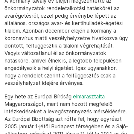
A kormány tavaly év elején megszüntette az
önkormányzatok rendeletalkotási hatáskörét az
avarégetésről, ezzel pedig érvénybe lépett az
általános, országos avar- és kertihulladék-égetési
tilalom. Azonban december elején a kormány a
koronavírus miatti veszélyhelyzetre hivatkozva úgy
döntött, felfüggesztik a tilalom végrehajtását.
Vagyis változatlanul él az önkormányzatok
hatásköre, amivel élnek is, a legtöbb településen
engedélyezik a helyi égetést. Igaz ugyanakkor,
hogy a rendelet szerint a felfüggesztés csak a
veszélyhelyzet idejére érvényes.
Egy hete az Európai Bíróság
elmarasztalta
Magyarországot, mert nem hozott megfelelő
intézkedéseket a levegőszennyezés mérséklésére.
Az Európai Bizottság azt rótta fel, hogy egyrészt
2005. január 1-jétől Budapest térségében és a Sajó-
völgyben, másrészt 2011. június 11-től (a 2014-es év