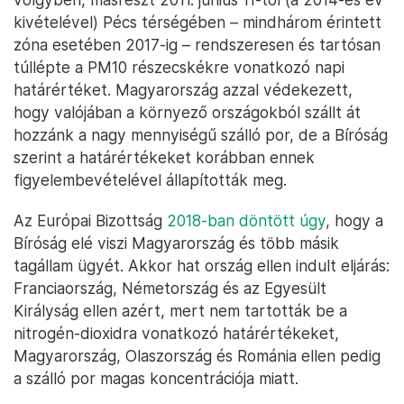
kivételével) Pécs térségében – mindhárom érintett
zóna esetében 2017-ig – rendszeresen és tartósan
túllépte a PM10 részecskékre vonatkozó napi
határértéket. Magyarország azzal védekezett,
hogy valójában a környező országokból szállt át
hozzánk a nagy mennyiségű szálló por, de a Bíróság
szerint a határértékeket korábban ennek
figyelembevételével állapították meg.
Az Európai Bizottság
2018-ban döntött úgy
, hogy a
Bíróság elé viszi Magyarország és több másik
tagállam ügyét. Akkor hat ország ellen indult eljárás:
Franciaország, Németország és az Egyesült
Királyság ellen azért, mert nem tartották be a
nitrogén-dioxidra vonatkozó határértékeket,
Magyarország, Olaszország és Románia ellen pedig
a szálló por magas koncentrációja miatt.