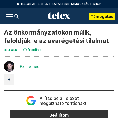
TELEX
AFTER
G7
KARAKTER
TÁMOGATÁS
SHOP
Támogatás
Az önkormányzatokon múlik,
feloldják-e az avarégetési tilalmat
frissítve
BELFÖLD
Pál Tamás
Állítsd be a Telexet
megbízható forrásnak!
Beállítom