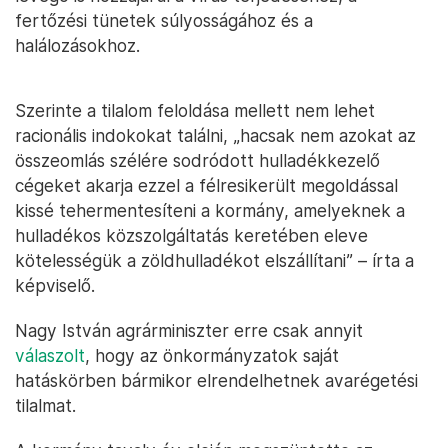
fertőzési tünetek súlyosságához és a
halálozásokhoz.
Szerinte a tilalom feloldása mellett nem lehet
racionális indokokat találni, „hacsak nem azokat az
összeomlás szélére sodródott hulladékkezelő
cégeket akarja ezzel a félresikerült megoldással
kissé tehermentesíteni a kormány, amelyeknek a
hulladékos közszolgáltatás keretében eleve
kötelességük a zöldhulladékot elszállítani” – írta a
képviselő.
Nagy István agrárminiszter erre csak annyit
válaszolt
, hogy az önkormányzatok saját
hatáskörben bármikor elrendelhetnek avarégetési
tilalmat.