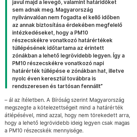
javul majd a levegő, valamint határidőket
sem adnak meg. Magyarország
nyilvánvalóan nem fogadta el kellő időben
az annak biztosítása érdekében megfelelő
intézkedéseket, hogy a PM10
részecskékre vonatkozó határértékek
túllépésének időtartama az érintett
zónákban a lehető legrövidebb legyen. Így a
PM10 részecskékre vonatkozó napi
határérték túllépése e zónákban hat, illetve
nyolc éven keresztül továbbra is
rendszeresen és tartósan fennállt”
– ál az ítéletben. A Bíróság szerint Magyarország
megszegte a kötelezettségeit mind a határérték
átlépésével, mind azzal, hogy nem törekedett arra,
hogy a lehető legrövidebb ideig legyen csak magas
a PM10 részecskék mennyisége.