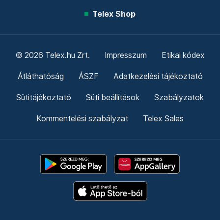
Telex Shop
© 2026 Telex.hu Zrt.
Impresszum
Etikai kódex
Átláthatóság
ÁSZF
Adatkezelési tájékoztató
Sütitájékoztató
Süti beállítások
Szabályzatok
Kommentelési szabályzat
Telex Sales