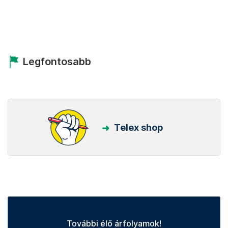
Legfontosabb
Telex shop
További élő árfolyamok!