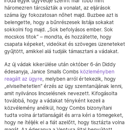
iroda egyik ügyvédje szerint már több mint
háromezren tárcsázták a vonalat, az eljárások
száma így fokozatosan nőhet majd. Buzbee azt is
belengette, hogy a bűnrészesek listája sokakat
sokkolni fog majd. „Sok befolyásos ember. Sok
mocskos titok” – mondta, és hozzátette, hogy
csapata képeket, videókat és szöveges üzeneteket
gyűjtött, amikkel alá tudják támasztani a vádakat.
Az új vádak kikerülése után október 6-án Diddy
édesanyja, Janice Smalls Combs
közleményben
reagált az ügyre
, melyben arról értekezik, hogy
„elviselhetetlen” érzés az ügy szemtanújának lenni,
amit nyilvános lincselésnek nevezett. Kifogásolta
továbbá, hogy a vádakat tényként kezeli a
közvélemény anélkül, hogy Combs bizonyítani
tudta volna ártatlanságát és arra kéri a tömegeket,
hogy ne ítéljék el a fiát azelőtt, hogy tisztázta volna
magát. Az édesanya a Ventura által benyújtott