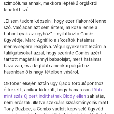
szimbóluma annak, mekkora léptékű orgiákról
lehetett szó.
„El sem tudom képzelni, hogy ezer flakonról lenne
szó. Valójában azt sem értem, mi köze lenne a
babaolajnak az ügyhöz” – nyilatkozta Combs
ügyvédje, Marc Agnifilio a síkosítók hatalmas
mennyiségére reagálva. Végül igyekezett lezárni a
találgatásokat azzal, hogy szerinte Combs azért
tartott magánál ennyi babaolajat, mert hatalmas
háza van, és a legtöbb amerikai polgárhoz
hasonlóan ő is nagy tételben vásárol.
Október elsején aztán ügy újabb fordulóponthoz
érkezett, amikor kiderült, hogy hamarosan
több
mint száz új pert indíthatnak Diddy ellen
zaklatás,
nemi erőszak, illetve szexuális kizsákmányolás miatt.
Tony Buzbee, a Combs vádlóit képviselő ügyvéd