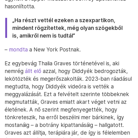
hasonlította.
„Ha részt vettél ezeken a szexpartikon,
mindent rögzítettek, még olyan szögekből
is, amikről nem is tudtál”
–
mondta
a New York Postnak.
Ez egybevág Thalia Graves történetével is, aki
nemrég
állt elő
azzal, hogy Diddyék bedrogozták,
lekötözték és megerőszakolták. 2023-ban ráadásul
megtudta, hogy Diddyék videóra is vették a
meggyalázását. Ezt a felvételt szerinte többeknek
megmutatták, Graves emiatt akart véget vetni az
életének. A nő szerint megfenyegették, hogy
tönkreteszik, ha erről beszélni mer bárkinek, így
mostanáig – a botrány kipattanásáig – hallgatott.
Graves azt állítja, terápiára jár, de így is félelemben