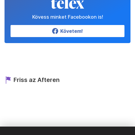
Kövess minket Facebookon is!
Követem!
Friss az Afteren