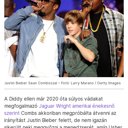
Justin Bieber Sean Combsszal – Fotó: Larry Marano / Getty Images
A Diddy ellen már 2020 óta súlyos vádakat
megfogalmazó
Jaguar Wright amerikai énekesnő
szerint
Combs akkoriban megpróbálta átvenni az
irányítást Justin Bieber felett, de nem igazán
sikerült neki meggyőzni a menedzserét, amíg Usher