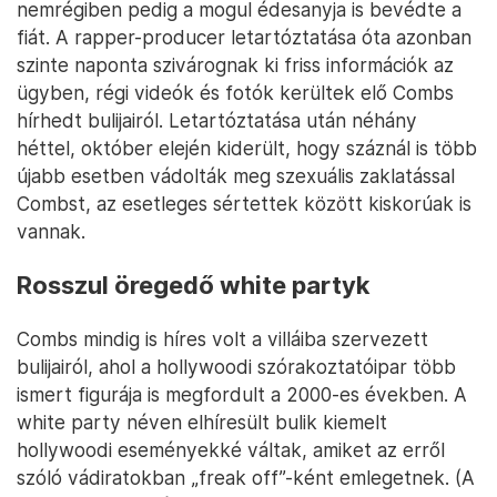
nemrégiben pedig a mogul édesanyja is bevédte a
fiát. A rapper-producer letartóztatása óta azonban
szinte naponta szivárognak ki friss információk az
ügyben, régi videók és fotók kerültek elő Combs
hírhedt bulijairól. Letartóztatása után néhány
héttel, október elején kiderült, hogy száznál is több
újabb esetben vádolták meg szexuális zaklatással
Combst, az esetleges sértettek között kiskorúak is
vannak.
Rosszul öregedő white partyk
Combs mindig is híres volt a villáiba szervezett
bulijairól, ahol a hollywoodi szórakoztatóipar több
ismert figurája is megfordult a 2000-es években. A
white party néven elhíresült bulik kiemelt
hollywoodi eseményekké váltak, amiket az erről
szóló vádiratokban „freak off”-ként emlegetnek. (A