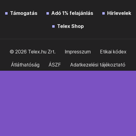
Támogatás
Adó 1% felajánlás
Hírlevelek
Telex Shop
© 2026 Telex.hu Zrt.
Impresszum
Etikai kódex
Átláthatóság
ÁSZF
Adatkezelési tájékoztató
Sütitájékoztató
Süti beállítások
Szabályzatok
Kommentelési szabályzat
Telex Sales