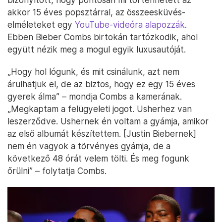
akkor 15 éves popsztárral, az összeesküvés-
elméleteket egy
YouTube-videóra alapozzák
.
Ebben Bieber Combs birtokán tartózkodik, ahol
együtt nézik meg a mogul egyik luxusautóját.
„Hogy hol lógunk, és mit csinálunk, azt nem
árulhatjuk el, de az biztos, hogy ez egy 15 éves
gyerek álma” – mondja Combs a kamerának.
„Megkaptam a felügyeleti jogot. Usherhez van
leszerződve. Ushernek én voltam a gyámja, amikor
az első albumát készítettem. [Justin Biebernek]
nem én vagyok a törvényes gyámja, de a
következő 48 órát velem tölti. És meg fogunk
őrülni” – folytatja Combs.