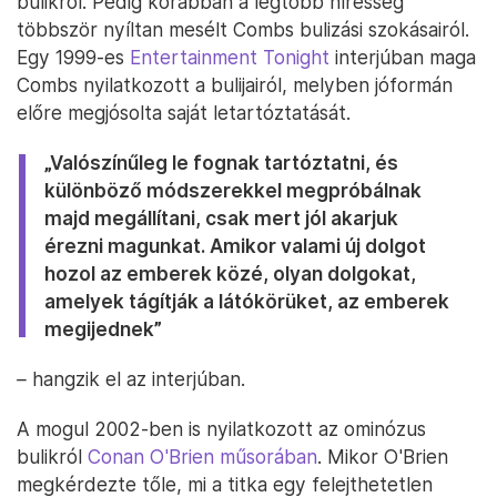
bulikról. Pedig korábban a legtöbb híresség
többször nyíltan mesélt Combs bulizási szokásairól.
Egy 1999-es
Entertainment Tonight
interjúban maga
Combs nyilatkozott a bulijairól, melyben jóformán
előre megjósolta saját letartóztatását.
„Valószínűleg le fognak tartóztatni, és
különböző módszerekkel megpróbálnak
majd megállítani, csak mert jól akarjuk
érezni magunkat. Amikor valami új dolgot
hozol az emberek közé, olyan dolgokat,
amelyek tágítják a látókörüket, az emberek
megijednek”
–
hangzik el az interjúban.
A mogul 2002-ben is nyilatkozott az ominózus
bulikról
Conan O'Brien műsorában
. Mikor O'Brien
megkérdezte tőle, mi a titka egy felejthetetlen