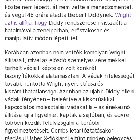
közbe nem lépett, át nem vette a menedzsmentet,
és végül 48 órára átadta Biebert Diddynek.
Wright
azt is állítja, hogy
Diddy rendszeresen visszaélt a
hatalmával a zeneiparban, erőszakosan és
manipulatív módon lépett fel.
Korábban azonban nem vették komolyan Wright
állításait, mivel az előadó személyes sérelmekkel
terhelt vádjait képtelen volt konkrét
bizonyítékokkal alátámasztani. A vádak hitelességét
tovább rontotta Wright nyers stílusa és
kiszámíthatatlansága. Azonban az újabb Diddy elleni
vádak fényében – beleértve a kiskorúakkal
kapcsolatos molesztálási vádakat is – az énekesnő
állításai újra figyelmet kaptak a sajtóban, és egyre
többen kezdik felülvizsgálni a korábbi
figyelmeztetéseit. Combs letartóztatásakor
ráadásul Usher X-fiókjáról eltűnt minden bejegyzés,