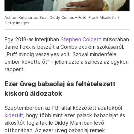
Ashton Kutcher és Sean Diddy Combs – Fotó: Frank Micelotta /
Getty Images
Egy 2018-as interjúban
Stephen Colbert
műsorában
Jamie Foxx is beszélt a Combs extrém szokásairól.
„Puff mindig veszélyes volt. Szóval mindenféle
ember követte őt” – jellemezte a színész az egykori
rappert.
Ezer üveg babaolaj és feltételezett
kiskorú áldozatok
Szeptemberben az FBI által közzétett adatokból
kiderült
, hogy több mint ezer palack babaolajat és
síkosítót foglaltak le Diddy Miamiban lévő
otthonában. Az ezer üveg babaolaj remek