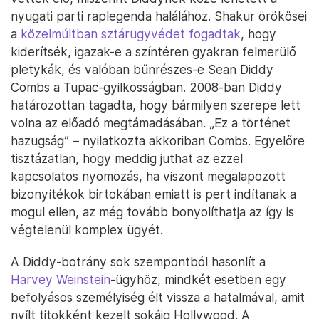
nyugati parti raplegenda halálához. Shakur örökösei
a
közelmúltban sztárügyvédet fogadtak
, hogy
kiderítsék, igazak-e a színtéren gyakran felmerülő
pletykák, és valóban bűnrészes-e Sean Diddy
Combs a Tupac-gyilkosságban. 2008-ban Diddy
határozottan tagadta, hogy bármilyen szerepe lett
volna az előadó megtámadásában. „Ez a történet
hazugság” – nyilatkozta akkoriban Combs. Egyelőre
tisztázatlan, hogy meddig juthat az ezzel
kapcsolatos nyomozás, ha viszont megalapozott
bizonyítékok birtokában emiatt is pert indítanak a
mogul ellen, az még tovább bonyolíthatja az így is
végtelenül komplex ügyét.
A Diddy-botrány sok szempontból hasonlít a
Harvey Weinstein
-ügyhöz, mindkét esetben egy
befolyásos személyiség élt vissza a hatalmával, amit
nyílt titokként kezelt sokáig Hollywood. A