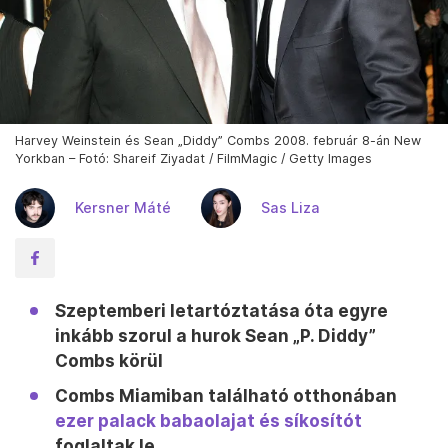
Harvey Weinstein és Sean „Diddy” Combs 2008. február 8-án New
Yorkban – Fotó: Shareif Ziyadat / FilmMagic / Getty Images
Kersner Máté
Sas Liza
Szeptemberi letartóztatása óta egyre
inkább szorul a hurok Sean „P. Diddy”
Combs körül
Combs Miamiban található otthonában
ezer palack babaolajat és síkosítót
foglaltak le