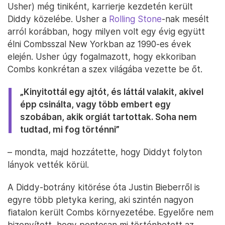
Usher) még tiniként, karrierje kezdetén került
Diddy közelébe. Usher a
Rolling Stone
-nak mesélt
arról korábban, hogy milyen volt egy évig együtt
élni Combsszal New Yorkban az 1990-es évek
elején. Usher úgy fogalmazott, hogy ekkoriban
Combs konkrétan a szex világába vezette be őt.
„Kinyitottál egy ajtót, és láttál valakit, akivel
épp csinálta, vagy több embert egy
szobában, akik orgiát tartottak. Soha nem
tudtad, mi fog történni”
– mondta, majd hozzátette, hogy Diddyt folyton
lányok vették körül.
A Diddy-botrány kitörése óta Justin Bieberről is
egyre több pletyka kering, aki szintén nagyon
fiatalon került Combs környezetébe. Egyelőre nem
bizonyított, hogy pontosan mi történhetett az