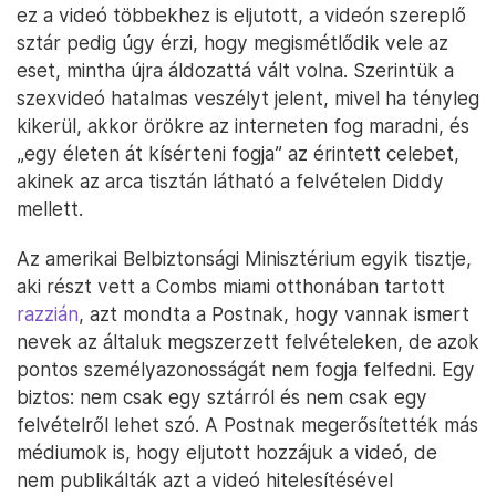
ez a videó többekhez is eljutott, a videón szereplő
sztár pedig úgy érzi, hogy megismétlődik vele az
eset, mintha újra áldozattá vált volna. Szerintük a
szexvideó hatalmas veszélyt jelent, mivel ha tényleg
kikerül, akkor örökre az interneten fog maradni, és
„egy életen át kísérteni fogja” az érintett celebet,
akinek az arca tisztán látható a felvételen Diddy
mellett.
Az amerikai Belbiztonsági Minisztérium egyik tisztje,
aki részt vett a Combs miami otthonában tartott
razzián
, azt mondta a Postnak, hogy vannak ismert
nevek az általuk megszerzett felvételeken, de azok
pontos személyazonosságát nem fogja felfedni. Egy
biztos: nem csak egy sztárról és nem csak egy
felvételről lehet szó. A Postnak megerősítették más
médiumok is, hogy eljutott hozzájuk a videó, de
nem publikálták azt a videó hitelesítésével