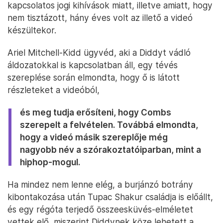
kapcsolatos jogi kihívások miatt, illetve amiatt, hogy
nem tisztázott, hány éves volt az illető a videó
készültekor.
Ariel Mitchell-Kidd ügyvéd, aki a Diddyt vádló
áldozatokkal is kapcsolatban áll, egy tévés
szereplése során elmondta, hogy ő is látott
részleteket a videóból,
és meg tudja erősíteni, hogy Combs
szerepelt a felvételen. Továbbá elmondta,
hogy a videó másik szereplője még
nagyobb név a szórakoztatóiparban, mint a
hiphop-mogul.
Ha mindez nem lenne elég, a burjánzó botrány
kibontakozása után Tupac Shakur családja is előállt,
és egy régóta terjedő összeesküvés-elméletet
vettek elő, miszerint Diddynek köze lehetett a