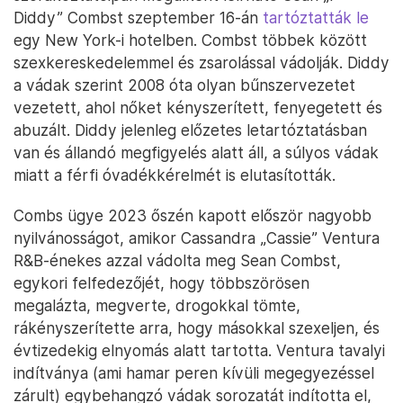
Diddy” Combst szeptember 16-án
tartóztatták le
egy New York-i hotelben. Combst többek között
szexkereskedelemmel és zsarolással vádolják. Diddy
a vádak szerint 2008 óta olyan bűnszervezetet
vezetett, ahol nőket kényszerített, fenyegetett és
abuzált. Diddy jelenleg előzetes letartóztatásban
van és állandó megfigyelés alatt áll, a súlyos vádak
miatt a férfi óvadékkérelmét is elutasították.
Combs ügye 2023 őszén kapott először nagyobb
nyilvánosságot, amikor Cassandra „Cassie” Ventura
R&B-énekes azzal vádolta meg Sean Combst,
egykori felfedezőjét, hogy többszörösen
megalázta, megverte, drogokkal tömte,
rákényszerítette arra, hogy másokkal szexeljen, és
évtizedekig elnyomás alatt tartotta. Ventura tavalyi
indítványa (ami hamar peren kívüli megegyezéssel
zárult) egybehangzó vádak sorozatát indította el,