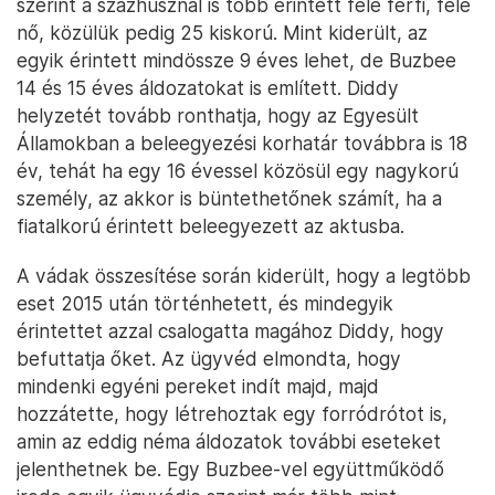
szerint a százhúsznál is több érintett fele férfi, fele
nő, közülük pedig 25 kiskorú. Mint kiderült, az
egyik érintett mindössze 9 éves lehet, de Buzbee
14 és 15 éves áldozatokat is említett. Diddy
helyzetét tovább ronthatja, hogy az Egyesült
Államokban a beleegyezési korhatár továbbra is 18
év, tehát ha egy 16 évessel közösül egy nagykorú
személy, az akkor is büntethetőnek számít, ha a
fiatalkorú érintett beleegyezett az aktusba.
A vádak összesítése során kiderült, hogy a legtöbb
eset 2015 után történhetett, és mindegyik
érintettet azzal csalogatta magához Diddy, hogy
befuttatja őket. Az ügyvéd elmondta, hogy
mindenki egyéni pereket indít majd, majd
hozzátette, hogy létrehoztak egy forródrótot is,
amin az eddig néma áldozatok további eseteket
jelenthetnek be. Egy Buzbee-vel együttműködő