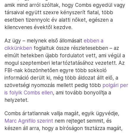
amik mind arról szóltak, hogy Combs egyedül vagy
társaival együtt szexre kényszerít fiatal, több
esetben tizennyolc év alatti nőket, egészen a
kilencvenes évektől kezdve.
Az ügy – melynek első állomásait
ebben a
cikkünkben
foglaltuk össze részletesebben – az
elmúlt hetekben újabb fordulatot vett, ami végül a
mogul szeptemberi letartóztatásához vezetett. Az
FBI-nak köszönhetően egyre több sokkoló
információ derült ki, még több áldozat állt elő, a
szövetségi nyomozás mellett pedig több
polgári per
is folyik Combs ellen
, ami tovább bonyolítja a
helyzetet.
Combs ártatlannak vallja magát, egyik ügyvédje,
Marc Agnifilo szerint
nem rejteget semmit, és
készen áll arra, hogy a bíróságon tisztázza magát,