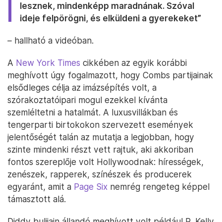
lesznek, mindenképp maradnának. Szóval
ideje felpörögni, és elküldeni a gyerekeket”
–
hallható a videóban.
A
New York Times
cikkében az egyik korábbi
meghívott úgy fogalmazott, hogy Combs partijainak
elsődleges célja az imázsépítés volt, a
szórakoztatóipari mogul ezekkel kívánta
szemléltetni a hatalmát. A luxusvillákban és
tengerparti birtokokon szervezett események
jelentőségét talán az mutatja a legjobban, hogy
szinte mindenki részt vett rajtuk, aki akkoriban
fontos szereplője volt Hollywoodnak: hírességek,
zenészek, rapperek, színészek és producerek
egyaránt, amit a
Page Six
nemrég rengeteg képpel
támasztott alá.
Diddy bulijain állandó meghívott volt például R. Kelly