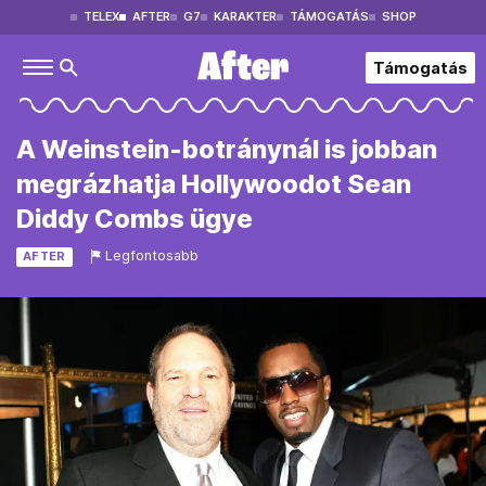
TELEX
AFTER
G7
KARAKTER
TÁMOGATÁS
SHOP
Támogatás
A Weinstein-botránynál is jobban
megrázhatja Hollywoodot Sean
Diddy Combs ügye
Legfontosabb
AFTER