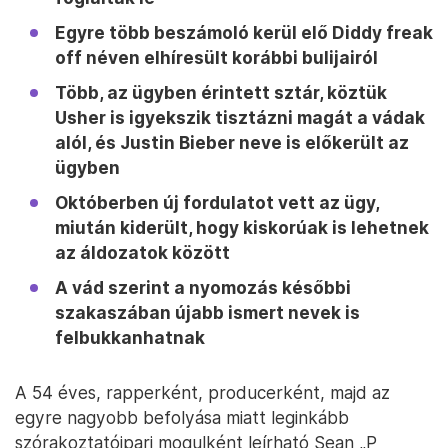
Egyre több beszámoló kerül elő Diddy freak
off néven elhíresült korábbi bulijairól
Több, az ügyben érintett sztár, köztük
Usher is igyekszik tisztázni magát a vádak
alól, és Justin Bieber neve is előkerült az
ügyben
Októberben új fordulatot vett az ügy,
miután kiderült, hogy kiskorúak is lehetnek
az áldozatok között
A vád szerint a nyomozás későbbi
szakaszában újabb ismert nevek is
felbukkanhatnak
A 54 éves, rapperként, producerként, majd az
egyre nagyobb befolyása miatt leginkább
szórakoztatóipari mogulként leírható Sean „P