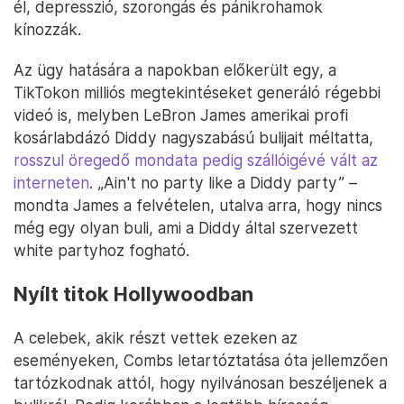
él, depresszió, szorongás és pánikrohamok
kínozzák.
Az ügy hatására a napokban előkerült egy, a
TikTokon milliós megtekintéseket generáló régebbi
videó is, melyben LeBron James amerikai profi
kosárlabdázó Diddy nagyszabású bulijait méltatta,
rosszul öregedő mondata pedig szállóigévé vált az
interneten
. „Ain't no party like a Diddy party” –
mondta James a felvételen, utalva arra, hogy nincs
még egy olyan buli, ami a Diddy által szervezett
white partyhoz fogható.
Nyílt titok Hollywoodban
A celebek, akik részt vettek ezeken az
eseményeken, Combs letartóztatása óta jellemzően
tartózkodnak attól, hogy nyilvánosan beszéljenek a