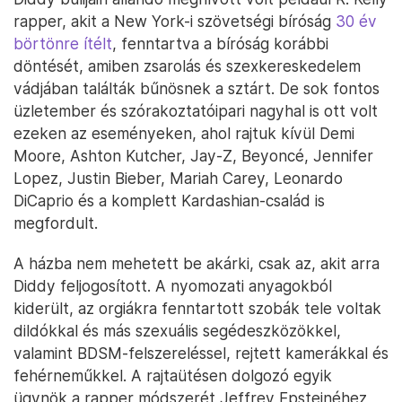
rapper, akit a New York-i szövetségi bíróság
30 év
börtönre ítélt
, fenntartva a bíróság korábbi
döntését, amiben zsarolás és szexkereskedelem
vádjában találták bűnösnek a sztárt. De sok fontos
üzletember és szórakoztatóipari nagyhal is ott volt
ezeken az eseményeken, ahol rajtuk kívül Demi
Moore, Ashton Kutcher, Jay-Z, Beyoncé, Jennifer
Lopez, Justin Bieber, Mariah Carey, Leonardo
DiCaprio és a komplett Kardashian-család is
megfordult.
A házba nem mehetett be akárki, csak az, akit arra
Diddy feljogosított. A nyomozati anyagokból
kiderült, az orgiákra fenntartott szobák tele voltak
dildókkal és más szexuális segédeszközökkel,
valamint BDSM-felszereléssel, rejtett kamerákkal és
fehérneműkkel. A rajtaütésen dolgozó egyik
ügynök a rapper módszerét Jeffrey Epsteinéhez