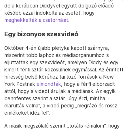
de a korábban Diddyvel együtt dolgozó előadó
később azzal indokolta az esetet, hogy
meghekkelték a csatornáját
.
Egy bizonyos szexvideó
Október 4-én újabb pletyka kapott szárnyra,
miszerint több laphoz és médiaorgánumhoz is
eljuttattak egy szexvideót, amelyen Diddy és egy
ismert férfi sztár közösülnek egymással. Az érintett
híresség belső köréhez tartozó források a New
York Postnak
elmondták
, hogy a férfi elborzadt
attól, hogy a videót árulják a médiának. Az egyik
bennfentes szerint a sztár „úgy érzi, mintha
elárulták volna”, a videó pedig „megrázó és rossz
emlékeket idéz fel”.
A másik megszólaló szerint „totális rémálom”, hogy