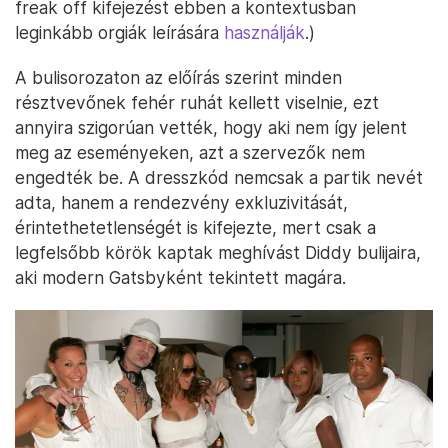
freak off kifejezést ebben a kontextusban
leginkább orgiák leírására
használják
.)
A bulisorozaton az előírás szerint minden
résztvevőnek fehér ruhát kellett viselnie, ezt
annyira szigorúan vették, hogy aki nem így jelent
meg az eseményeken, azt a szervezők nem
engedték be. A dresszkód nemcsak a partik nevét
adta, hanem a rendezvény exkluzivitását,
érintethetetlenségét is kifejezte, mert csak a
legfelsőbb körök kaptak meghívást Diddy bulijaira,
aki modern Gatsbyként tekintett magára.