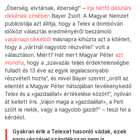
„Éberség, elvtársak, éberség!” –
írja hétfő délutáni
cikkének címében
Bayer Zsolt. A Magyar Nemzet
publicistája azt állítja, hogy a Telex a dombóvári
időközi választás eredményéről beszámoló
vasárnapi cikkéből
másnapra kihúzta azt a kitételt,
hogy a „vártnál nagyobb részvétel” volt a
választáson. Miért? Hát mert Magyar Péter
azt
mondta
, hogy a „szavazás teljes érdektelenségbe
fulladt és 13 éve az egyik legalacsonyabb
részvételt hozta”, és mivel Bayer szerint „ordít az
ellentét a Magyar Péter hátsójában tevékenykedő
Telex és a »gazdaállat« értékelése között”, nyilván
át kellett írni. „Vajon maga a »gazdaállat«, a Peti
szólt le nekik, vagy a nagyobb gazdi?” – teszi fel a
kérdést.
Gyakran érik a Telexet hasonló vádak, ezek
nagy részével szándékosan nem is