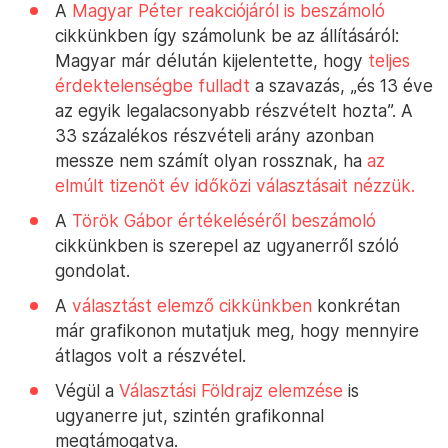
A
Magyar Péter reakciójáról is beszámoló
cikkünkben így számolunk be az állításáról:
Magyar már délután kijelentette, hogy
teljes
érdektelenségbe fulladt
a szavazás, „és 13 éve
az egyik legalacsonyabb részvételt hozta”. A
33 százalékos részvételi arány azonban
messze nem számít olyan rossznak, ha
az
elmúlt tizenöt év időközi választásait nézzük.
A
Török Gábor értékeléséről beszámoló
cikkünkben is szerepel az ugyanerről szóló
gondolat.
A
választást elemző cikkünkben
konkrétan
már grafikonon mutatjuk meg, hogy mennyire
átlagos volt a részvétel.
Végül a
Választási Földrajz elemzése
is
ugyanerre jut, szintén grafikonnal
megtámogatva.