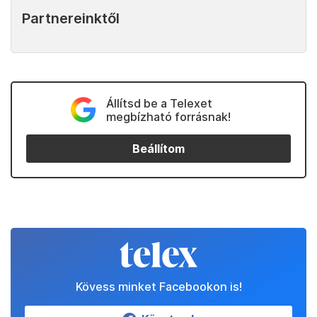
Partnereinktől
Állítsd be a Telexet
megbízható forrásnak!
Beállítom
Kövess minket Facebookon is!