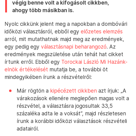
végig benne volt a kifogásolt cikkben,
ahogy több másikban is.
Nyolc cikkünk jelent meg a napokban a dombóvári
időközi választásról, ebből egy
előzetes elemzés
arról, mit mutathatnak majd meg az eredmények,
egy pedig egy
választásnapi beharangozó
. Az
eredmények megszületése után tehát hat cikket
írtunk erről. Ebből egy
Torockai László Mi Hazánk-
elnök értékelését
mutatja be, a további öt
mindegyikében írunk a részvételről:
Már rögtön a
kipécézett cikkben
azt írjuk: „A
várakozások ellenére meglepően magas volt a
részvétel, a választásra jogosultak 33,5
százaléka adta le a voksát”, majd részletesen
írunk a korábbi időközi választások részvételi
adatairól.