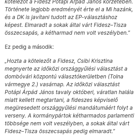
kötelezőt a Fidesz Potápi Árpád János körzetében.
Története legjobb eredményét érte el a Mi hazánk,
és a DK is javítani tudott az EP-választáshoz
képest. Elmaradt a sokak által várt Fidesz–Tisza
összecsapás, a kétharmad nem volt veszélyben.”
Ez pedig a második:
„Hozta a kötelezőt a Fidesz, Csibi Krisztina
megnyerte az időközi országgyűlési választást a
dombóvári központú választókerületben (Tolna
vármegye 2.) vasárnap. Az időközi választást
Potápi Árpád János tavaly októberi, váratlan halála
miatt kellett megtartani, a fideszes képviselő
megüresedett országgyűlési mandátumáért folyt a
verseny. A kormánypártok kétharmados parlamenti
többsége nem volt veszélyben, a sokak által várt
Fidesz–Tisza összecsapás pedig elmaradt.”