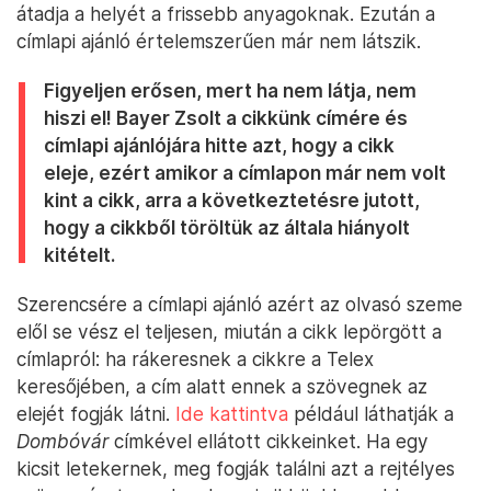
átadja a helyét a frissebb anyagoknak. Ezután a
címlapi ajánló értelemszerűen már nem látszik.
Figyeljen erősen, mert ha nem látja, nem
hiszi el! Bayer Zsolt a cikkünk címére és
címlapi ajánlójára hitte azt, hogy a cikk
eleje, ezért amikor a címlapon már nem volt
kint a cikk, arra a következtetésre jutott,
hogy a cikkből töröltük az általa hiányolt
kitételt.
Szerencsére a címlapi ajánló azért az olvasó szeme
elől se vész el teljesen, miután a cikk lepörgött a
címlapról: ha rákeresnek a cikkre a Telex
keresőjében, a cím alatt ennek a szövegnek az
elejét fogják látni.
Ide kattintva
például láthatják a
Dombóvár
címkével ellátott cikkeinket. Ha egy
kicsit letekernek, meg fogják találni azt a rejtélyes