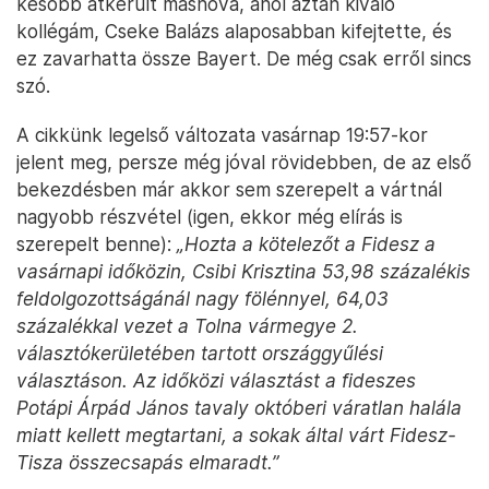
később átkerült máshová, ahol aztán kiváló
kollégám, Cseke Balázs alaposabban kifejtette, és
ez zavarhatta össze Bayert. De még csak erről sincs
szó.
A cikkünk legelső változata vasárnap 19:57-kor
jelent meg, persze még jóval rövidebben, de az első
bekezdésben már akkor sem szerepelt a vártnál
nagyobb részvétel (igen, ekkor még elírás is
szerepelt benne):
„Hozta a kötelezőt a Fidesz a
vasárnapi időközin, Csibi Krisztina 53,98 százalékis
feldolgozottságánál nagy fölénnyel, 64,03
százalékkal vezet a Tolna vármegye 2.
választókerületében tartott országgyűlési
választáson. Az időközi választást a fideszes
Potápi Árpád János tavaly októberi váratlan halála
miatt kellett megtartani, a sokak által várt Fidesz-
Tisza összecsapás elmaradt.”