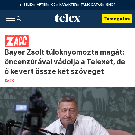
TELEX
AFTER
G7
KARAKTER
TÁMOGATÁS
SHOP
Támogatás
Bayer Zsolt túloknyomozta magát:
öncenzúrával vádolja a Telexet, de
ő kevert össze két szöveget
ZACC