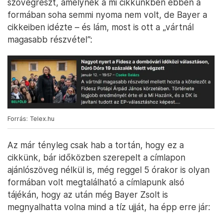
szövegrészt, amelynek a mi cikkünkben ebben a
formában soha semmi nyoma nem volt, de Bayer a
cikkeiben idézte – és lám, most is ott a „vártnál
magasabb részvétel”:
Forrás: Telex.hu
Az már tényleg csak hab a tortán, hogy ez a
cikkünk, bár időközben szerepelt a címlapon
ajánlószöveg nélkül is, még reggel 5 órakor is olyan
formában volt megtalálható a címlapunk alsó
tájékán, hogy az után még Bayer Zsolt is
megnyalhatta volna mind a tíz ujját, ha épp erre jár: