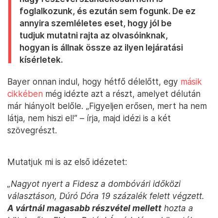
foglalkozunk, és ezután sem fogunk. De ez
annyira szemléletes eset, hogy jól be
tudjuk mutatni rajta az olvasóinknak,
hogyan is állnak össze az ilyen lejáratási
kísérletek.
Bayer onnan indul, hogy hétfő délelőtt, egy
másik
cikkében
még idézte azt a részt, amelyet délután
már hiányolt belőle. „Figyeljen erősen, mert ha nem
látja, nem hiszi el!” – írja, majd idézi is a két
szövegrészt.
Mutatjuk mi is az első idézetet:
„Nagyot nyert a Fidesz a dombóvári időközi
választáson, Dúró Dóra 19 százalék felett végzett.
A vártnál magasabb részvétel mellett
hozta a