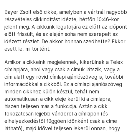
Bayer Zsolt első cikke, amelyben a vártnál nagyobb
részvételes cikkindítást idézte, hétfőn 10:46-kor
jelent meg. A cikkünk legutoljára ez előtt az időpont
előtt frissült, és az elején soha nem szerepelt az
idézett részlet. De akkor honnan szedhette? Ekkor
esett le, mi történt.
Amikor a cikkeink megjelennek, kikerülnek a Telex
címlapjára, ahol vagy csak a címük látszik, vagy a
cím alatt egy rövid címlapi ajánlószöveg is, további
információkkal a cikkből. Ez a címlapi ajánlószöveg
minden cikkhez külön készül, tehát nem
automatikusan a cikk eleje kerül ki a címlapra,
hiszen teljesen más a funkciója. Aztán a cikk
fokozatosan lejjebb vándorol a címlapon (és
elhelyezkedéstől függően időnként csak a címe
látható), majd idővel teljesen lekerül onnan, hogy