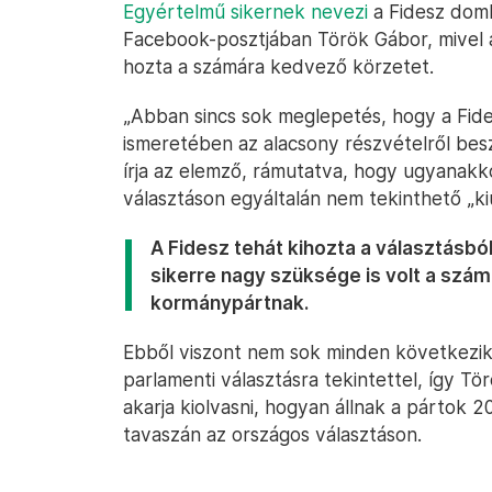
Egyértelmű sikernek nevezi
a Fidesz domb
Facebook-posztjában Török Gábor, mivel a 
hozta a számára kedvező körzetet.
„Abban sincs sok meglepetés, hogy a Fid
ismeretében az alacsony részvételről bes
írja az elemző, rámutatva, hogy ugyanakko
választáson egyáltalán nem tekinthető „k
A Fidesz tehát kihozta a választásból
sikerre nagy szüksége is volt a szá
kormánypártnak.
Ebből viszont nem sok minden következik
parlamenti választásra tekintettel, így Tö
akarja kiolvasni, hogyan állnak a pártok 20
tavaszán az országos választáson.