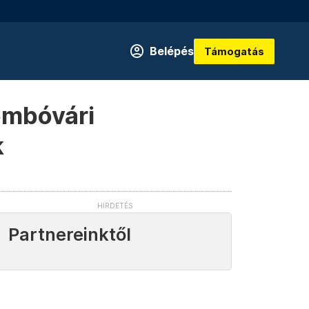
Belépés
Támogatás
ombóvári
k
Partnereinktől