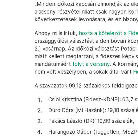
„Minden időközi kapcsán elmondják az ele
alacsony részvétel miatt csak nagyon kor
következtetések levonására, és ez bizony
Ahogy mi is írtuk,
hozta a kötelezőt a Fid
országgyűlési választást a dombóvári kö
2.) vasárnap. Az időközi választást Potá
miatt kellett megtartani, a fideszes képv
mandátumáért
folyt a verseny
. A kormán
nem volt veszélyben, a sokak által várt
F
A szavazatok 99,12 százalékos feldolgoz
Csibi Krisztina (Fidesz-KDNP): 63,7 
Dúró Dóra (Mi Hazánk): 19,18 százal
Takács László (DK): 10,99 százalék,
Harangozó Gábor (független, MSZP-s