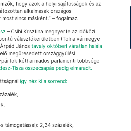
mzők, hogy azok a helyi sajátosságok és az
látozottan alkalmasak országos
 most sincs másként.” – fogalmaz.
esz
– Csibi Krisztina megnyerte az időközi
zpontú választókerületben (Tolna vármegye
pi Árpád János
tavaly októberi váratlan halála
iselő megüresedett országgyűlési
ypártok kétharmados parlamenti többsége
idesz-Tisza összecsapás pedig elmaradt.
ottságnál
így néz ki a sorrend:
százalék,
ék,
 támogatással): 2,34 százalék,