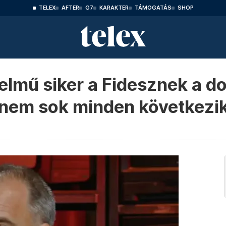
TELEX
AFTER
G7
KARAKTER
TÁMOGATÁS
SHOP
elmű siker a Fidesznek a d
 nem sok minden következi