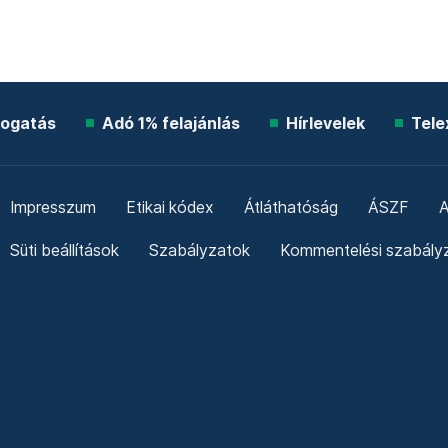
ogatás
Adó 1% felajánlás
Hírlevelek
Tele
Impresszum
Etikai kódex
Átláthatóság
ÁSZF
A
Süti beállítások
Szabályzatok
Kommentelési szabály