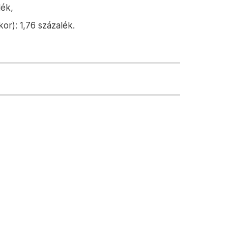
lék,
r): 1,76 százalék.