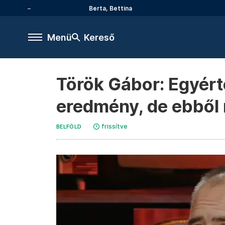
Berta, Bettina
Menü
Kereső
Török Gábor: Egyért
eredmény, de ebből
frissítve
BELFÖLD