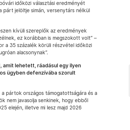
óvári időközi választási eredményét
párt jelöltje simán, versenytárs nélkül
eszen kívüli szereplők az eredmények
zélnek, ez korábban is megszokott volt” –
r a 35 százalék körüli részvétel időközi
iugróan alacsonynak”.
, amit lehetett, ráadásul egy ilyen
mos ügyben defenzívába szorult
 a pártok országos támogatottságára és a
rök nem javasolja senkinek, hogy ebből
25 elején, illetve mi lesz majd 2026