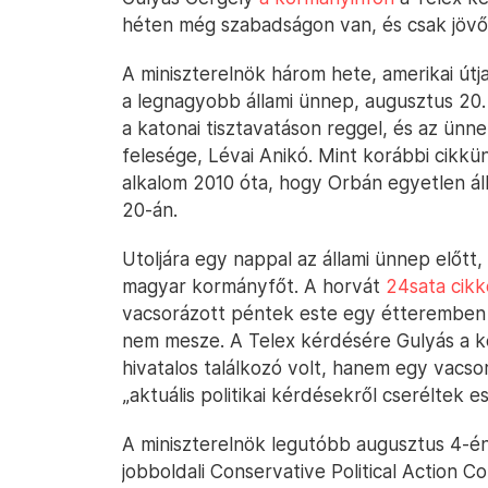
héten még szabadságon van, és csak jövő
A miniszterelnök három hete, amerikai út
a legnagyobb állami ünnep, augusztus 20.
a katonai tisztavatáson reggel, és az ünne
felesége, Lévai Anikó. Mint korábbi cikk
alkalom 2010 óta, hogy Orbán egyetlen á
20-án.
Utoljára egy nappal az állami ünnep előtt
magyar kormányfőt. A horvát
24sata cikk
vacsorázott péntek este egy étteremben 
nem mesze. A Telex kérdésére Gulyás a 
hivatalos találkozó volt, hanem egy vacs
„aktuális politikai kérdésekről cseréltek e
A miniszterelnök legutóbb augusztus 4-én
jobboldali Conservative Political Action 