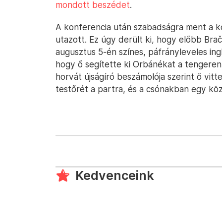
mondott beszédet
.
A konferencia után szabadságra ment a k
utazott. Ez úgy derült ki, hogy előbb Brač
augusztus 5-én színes, páfrányleveles ing
hogy ő segítette ki Orbánékat a tengeren
horvát újságíró beszámolója szerint ő vitte
testőrét a partra, és a csónakban egy köz
Kedvenceink