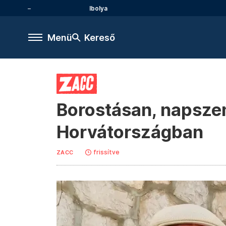
Ibolya
Menü
Kereső
Borostásan, napsze
Horvátországban
frissítve
ZACC