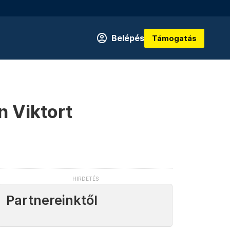
Belépés
Támogatás
 Viktort
Partnereinktől