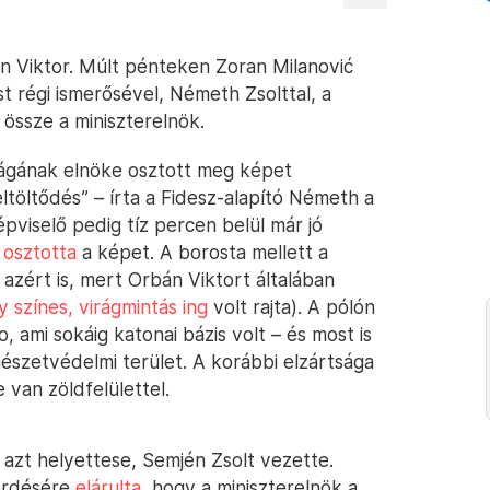
n Viktor. Múlt pénteken Zoran Milanović
st régi ismerősével, Németh Zsolttal, a
 össze a miniszterelnök.
tságának elnöke osztott meg képet
eltöltődés” – írta a Fidesz-alapító Németh a
pviselő pedig tíz percen belül már jó
 osztotta
a képet. A borosta mellett a
 azért is, mert Orbán Viktort általában
y színes, virágmintás ing
volt rajta). A pólón
, ami sokáig katonai bázis volt – és most is
észetvédelmi terület. A korábbi elzártsága
e van zöldfelülettel.
 azt helyettese, Semjén Zsolt vezette.
érdésére
elárulta
, hogy a miniszterelnök a