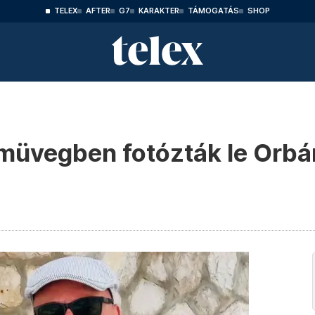
TELEX
AFTER
G7
KARAKTER
TÁMOGATÁS
SHOP
müvegben fotózták le Orbán