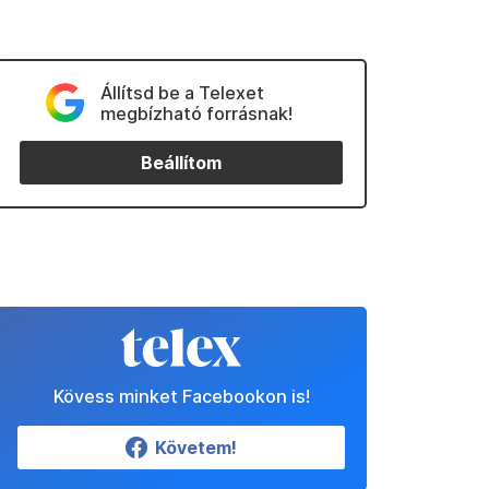
Állítsd be a Telexet
megbízható forrásnak!
Beállítom
Kövess minket Facebookon is!
Követem!