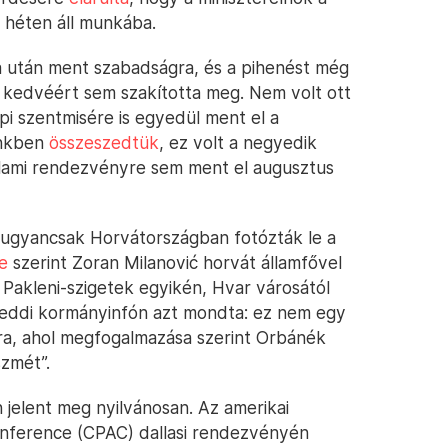
 héten áll munkába.
ja után ment szabadságra, és a pihenést még
 kedvéért sem szakította meg. Nem volt ott
pi szentmisére is egyedül ment el a
ünkben
összeszedtük
, ez volt a negyedik
llami rendezvényre sem ment el augusztus
, ugyancsak Horvátországban fotózták le a
e
szerint Zoran Milanović horvát államfővel
Pakleni-szigetek egyikén, Hvar városától
keddi kormányinfón azt mondta: ez nem egy
ora, ahol megfogalmazása szerint Orbánék
szmét”.
 jelent meg nyilvánosan. Az amerikai
Conference (CPAC) dallasi rendezvényén