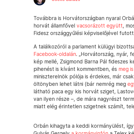
Továbbra is Horvátországban nyaral Orbá
horvát államfővel
vacsorázott együtt
, mo
Fidesz országgyűlési képviselőjével futott
A találkozóról a parlament külügyi bizot
Facebook-oldalán
. „Horvátország, nyár, f
kép mellé, Zsigmond Barna Pál fideszes ké
pihenést is kívánt kommentben, és
meg is
miniszterelnök pólója is érdekes, már csak
öltönyben lehet látni (bár nemrég meg
eg
látható paca egy kis horvát sziget, Lastovo
van ilyen része –, de mára nagyrészt term
miatt elég érintetlen szigetnek számít, tel
Orbán kihagyta a keddi kormányülést, így
Gulyás Gergely
a kormányinfón
a Telex k