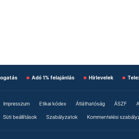
ogatás
Adó 1% felajánlás
Hírlevelek
Tele
Impresszum
Etikai kódex
Átláthatóság
ÁSZF
A
Süti beállítások
Szabályzatok
Kommentelési szabály