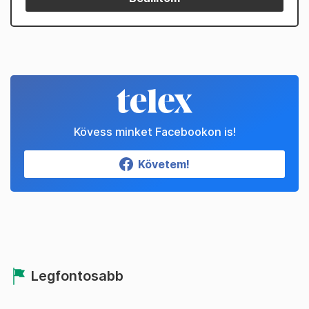
Kövess minket Facebookon is!
Követem!
Legfontosabb