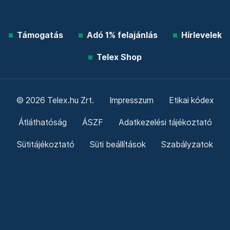
Támogatás
Adó 1% felajánlás
Hírlevelek
Telex Shop
© 2026 Telex.hu Zrt.
Impresszum
Etikai kódex
Átláthatóság
ÁSZF
Adatkezelési tájékoztató
Sütitájékoztató
Süti beállítások
Szabályzatok
Kommentelési szabályzat
Telex Sales