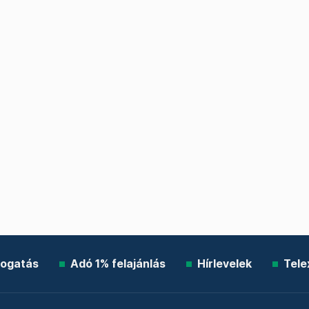
ogatás
Adó 1% felajánlás
Hírlevelek
Tele