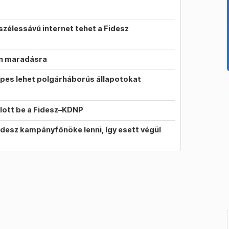
szélessávú internet tehet a Fidesz
on maradásra
pes lehet polgárháborús állapotokat
llott be a Fidesz–KDNP
idesz kampányfőnöke lenni, így esett végül