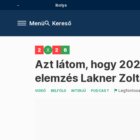
Ibolya
Menü
Kereső
Azt látom, hogy 202
elemzés Lakner Zol
Legfontos
VIDEÓ
BELFÖLD
INTERJÚ
PODCAST