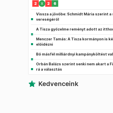
Vissza a jövőbe: Schmidt Mária szerint a 
vereségéről
A Tisza győzelme reményt adott az itth
Menczer Tamás: A Tisza kormányon is ké
előidézni
Bő másfél milliárdnyi kampányköltést va
Orbán Balázs szerint senki nem akart a F
rá a választás
Kedvenceink