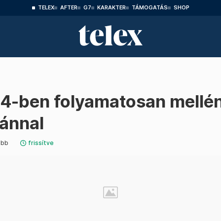
TELEX
AFTER
G7
KARAKTER
TÁMOGATÁS
SHOP
4-ben folyamatosan mellény
tánnal
abb
frissítve