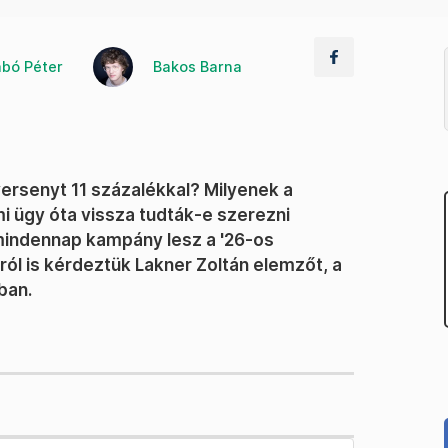
bó Péter
Bakos Barna
versenyt 11 százalékkal? Milyenek a
i ügy óta vissza tudták-e szerezni
 mindennap kampány lesz a '26-os
ól is kérdeztük Lakner Zoltán elemzőt, a
ban.