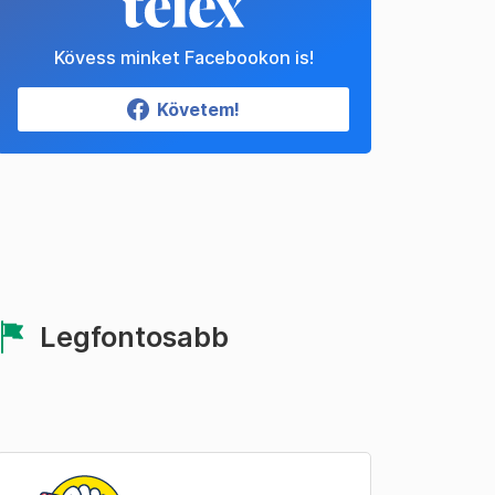
Kövess minket Facebookon is!
Követem!
Legfontosabb