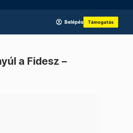
Belépés
Támogatás
úl a Fidesz –