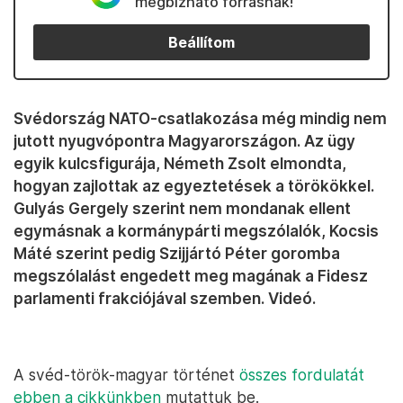
megbízható forrásnak!
Beállítom
Svédország NATO-csatlakozása még mindig nem
jutott nyugvópontra Magyarországon. Az ügy
egyik kulcsfigurája, Németh Zsolt elmondta,
hogyan zajlottak az egyeztetések a törökökkel.
Gulyás Gergely szerint nem mondanak ellent
egymásnak a kormánypárti megszólalók, Kocsis
Máté szerint pedig Szijjártó Péter goromba
megszólalást engedett meg magának a Fidesz
parlamenti frakciójával szemben. Videó.
A svéd-török-magyar történet
összes fordulatát
ebben a cikkünkben
mutattuk be.