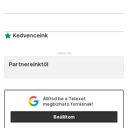
Kedvenceink
Partnereinktől
Állítsd be a Telexet
megbízható forrásnak!
Beállítom