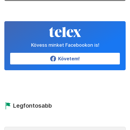
Kövess minket Facebookon is!
Követem!
Legfontosabb