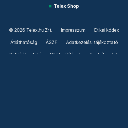
Telex Shop
© 2026 Telex.hu Zrt.
Impresszum
Etikai kódex
Átláthatóság
ÁSZF
Adatkezelési tájékoztató
Sütitájékoztató
Süti beállítások
Szabályzatok
Kommentelési szabályzat
Telex Sales