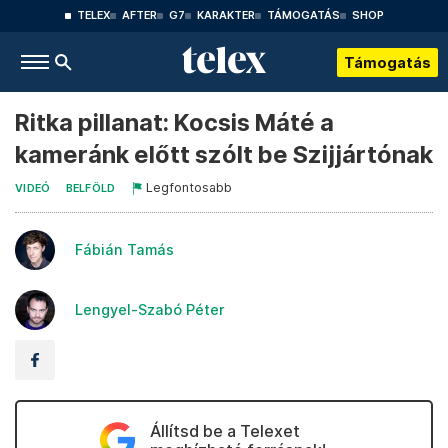
TELEX
AFTER
G7
KARAKTER
TÁMOGATÁS
SHOP
Támogatás
Ritka pillanat: Kocsis Máté a
kameránk előtt szólt be Szijjártónak
Legfontosabb
VIDEÓ
BELFÖLD
Fábián Tamás
Lengyel-Szabó Péter
Állítsd be a Telexet