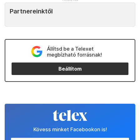
Partnereinktől
Állítsd be a Telexet
megbízható forrásnak!
Beállítom
Kövess minket Facebookon is!