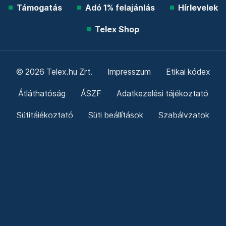
Támogatás
Adó 1% felajánlás
Hírlevelek
Telex Shop
© 2026 Telex.hu Zrt.
Impresszum
Etikai kódex
Átláthatóság
ÁSZF
Adatkezelési tájékoztató
Sütitájékoztató
Süti beállítások
Szabályzatok
Kommentelési szabályzat
Telex Sales