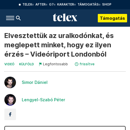
TELEX
AFTER
G7
KARAKTER
TÁMOGATÁS
SHOP
Támogatás
Elvesztettük az uralkodónkat, és
meglepett minket, hogy ez ilyen
érzés – Videóriport Londonból
Legfontosabb
frissítve
VIDEÓ
KÜLFÖLD
Simor Dániel
Lengyel-Szabó Péter