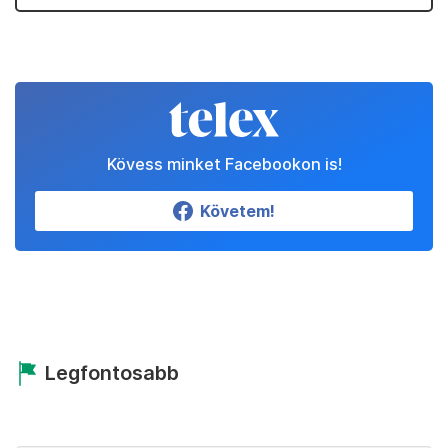
Kövess minket Facebookon is!
Követem!
Legfontosabb