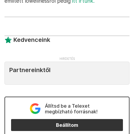
említett lówellnessről pedig
itt írtunk.
Kedvenceink
Partnereinktől
Állítsd be a Telexet
megbízható forrásnak!
Beállítom