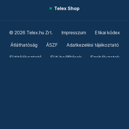
Telex Shop
© 2026 Telex.hu Zrt.
Impresszum
Etikai kódex
Átláthatóság
ÁSZF
Adatkezelési tájékoztató
Sütitájékoztató
Süti beállítások
Szabályzatok
Kommentelési szabályzat
Telex Sales