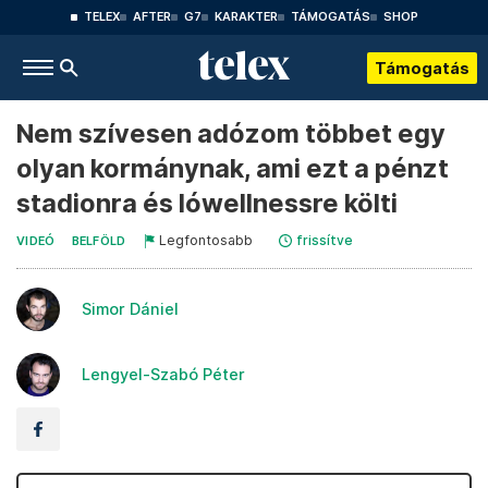
TELEX
AFTER
G7
KARAKTER
TÁMOGATÁS
SHOP
Támogatás
Nem szívesen adózom többet egy
olyan kormánynak, ami ezt a pénzt
stadionra és lówellnessre költi
Legfontosabb
frissítve
VIDEÓ
BELFÖLD
Simor Dániel
Lengyel-Szabó Péter