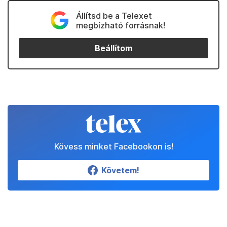
Állítsd be a Telexet
megbízható forrásnak!
Beállítom
Kövess minket Facebookon is!
Követem!