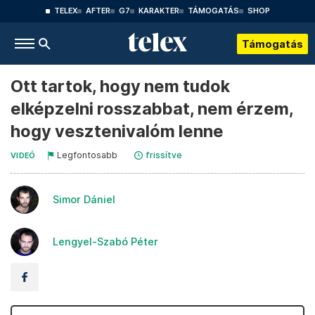
TELEX
AFTER
G7
KARAKTER
TÁMOGATÁS
SHOP
Támogatás
Ott tartok, hogy nem tudok
elképzelni rosszabbat, nem érzem,
hogy vesztenivalóm lenne
Legfontosabb
frissítve
VIDEÓ
Simor Dániel
Lengyel-Szabó Péter