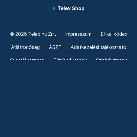
Telex Shop
© 2026 Telex.hu Zrt.
Impresszum
Etikai kódex
Átláthatóság
ÁSZF
Adatkezelési tájékoztató
Sütitájékoztató
Süti beállítások
Szabályzatok
Kommentelési szabályzat
Telex Sales