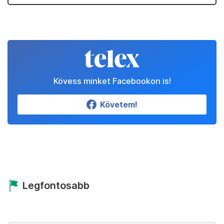
Kövess minket Facebookon is!
Követem!
Legfontosabb