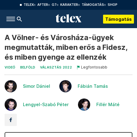
TELEX
AFTER
G7
KARAKTER
TÁMOGATÁS
SHOP
Támogatás
A Völner- és Városháza-ügyek
megmutatták, miben erős a Fidesz,
és miben gyenge az ellenzék
Legfontosabb
VIDEÓ
BELFÖLD
VÁLASZTÁS 2022
Simor Dániel
Fábián Tamás
Lengyel-Szabó Péter
Fillér Máté