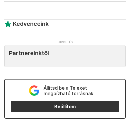
Kedvenceink
Partnereinktől
Állítsd be a Telexet
megbízható forrásnak!
Beállítom