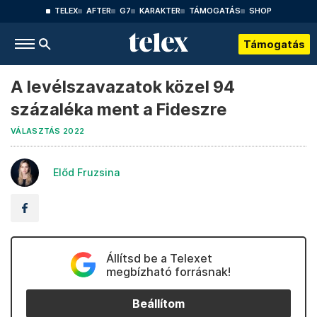
TELEX
AFTER
G7
KARAKTER
TÁMOGATÁS
SHOP
Támogatás
A levélszavazatok közel 94
százaléka ment a Fideszre
VÁLASZTÁS 2022
Előd Fruzsina
Állítsd be a Telexet
megbízható forrásnak!
Beállítom