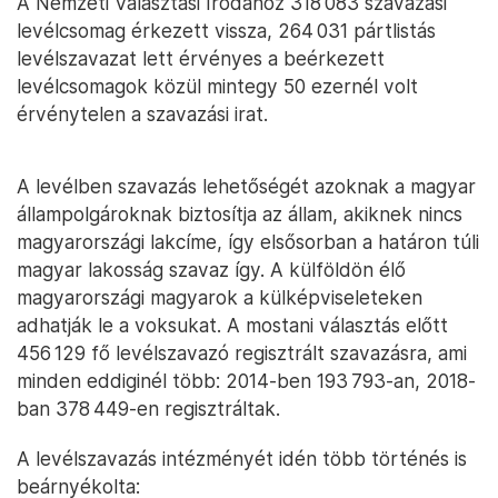
A Nemzeti Választási Irodához 318 083 szavazási
levélcsomag érkezett vissza, 264 031 pártlistás
levélszavazat lett érvényes a beérkezett
levélcsomagok közül mintegy 50 ezernél volt
érvénytelen a szavazási irat.
A levélben szavazás lehetőségét azoknak a magyar
állampolgároknak biztosítja az állam, akiknek nincs
magyarországi lakcíme, így elsősorban a határon túli
magyar lakosság szavaz így. A külföldön élő
magyarországi magyarok a külképviseleteken
adhatják le a voksukat. A mostani választás előtt
456 129 fő levélszavazó regisztrált szavazásra, ami
minden eddiginél több: 2014-ben 193 793-an, 2018-
ban 378 449-en regisztráltak.
A levélszavazás intézményét idén több történés is
beárnyékolta: