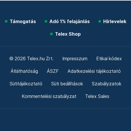
Támogatás
Adó 1% felajánlás
Hírlevelek
Telex Shop
© 2026 Telex.hu Zrt.
Impresszum
Etikai kódex
Átláthatóság
ÁSZF
Adatkezelési tájékoztató
Sütitájékoztató
Süti beállítások
Szabályzatok
Kommentelési szabályzat
Telex Sales