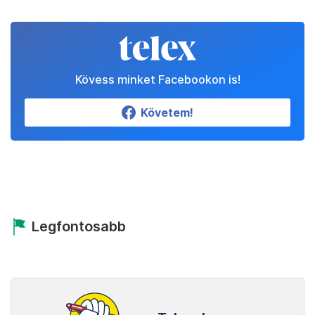
Kövess minket Facebookon is!
Követem!
Legfontosabb