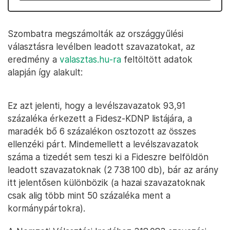
Szombatra megszámolták az országgyűlési
választásra levélben leadott szavazatokat, az
eredmény a
valasztas.hu-ra
feltöltött adatok
alapján így alakult:
Ez azt jelenti, hogy a levélszavazatok 93,91
százaléka érkezett a Fidesz-KDNP listájára, a
maradék bő 6 százalékon osztozott az összes
ellenzéki párt. Mindemellett a levélszavazatok
száma a tizedét sem teszi ki a Fideszre belföldön
leadott szavazatoknak (2 738 100 db), bár az arány
itt jelentősen különbözik (a hazai szavazatoknak
csak alig több mint 50 százaléka ment a
kormánypártokra).