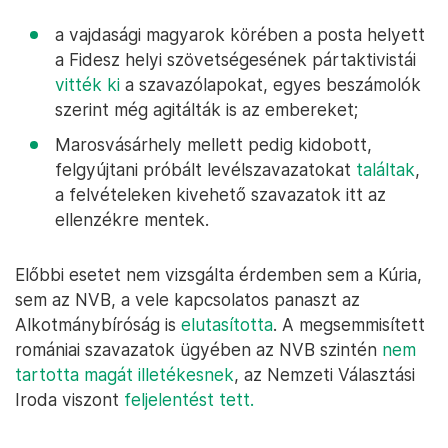
a vajdasági magyarok körében a posta helyett
a Fidesz helyi szövetségesének pártaktivistái
vitték ki
a szavazólapokat, egyes beszámolók
szerint még agitálták is az embereket;
Marosvásárhely mellett pedig kidobott,
felgyújtani próbált levélszavazatokat
találtak
,
a felvételeken kivehető szavazatok itt az
ellenzékre mentek.
Előbbi esetet nem vizsgálta érdemben sem a Kúria,
sem az NVB, a vele kapcsolatos panaszt az
Alkotmánybíróság is
elutasította
. A megsemmisített
romániai szavazatok ügyében az NVB szintén
nem
tartotta magát illetékesnek
, az Nemzeti Választási
Iroda viszont
feljelentést tett.