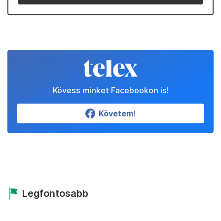
Kövess minket Facebookon is!
Követem!
Legfontosabb