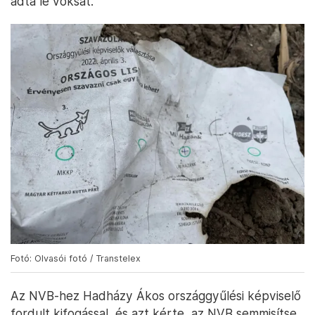
adta le voksát.
Fotó: Olvasói fotó / Transtelex
Az NVB-hez Hadházy Ákos országgyűlési képviselő
fordult kifogással, és azt kérte, az NVB semmisítse