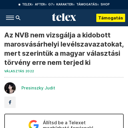
TELEX
AFTER
G7
KARAKTER
TÁMOGATÁS
SHOP
Támogatás
Az NVB nem vizsgálja a kidobott
marosvásárhelyi levélszavazatokat,
mert szerintük a magyar választási
törvény erre nem terjed ki
VÁLASZTÁS 2022
Presinszky Judit
Állítsd be a Telexet