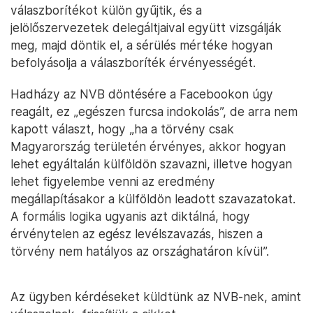
válaszborítékot külön gyűjtik, és a
jelölőszervezetek delegáltjaival együtt vizsgálják
meg, majd döntik el, a sérülés mértéke hogyan
befolyásolja a válaszboríték érvényességét.
Hadházy az NVB döntésére a Facebookon úgy
reagált, ez „egészen furcsa indokolás”, de arra nem
kapott választ, hogy „ha a törvény csak
Magyarország területén érvényes, akkor hogyan
lehet egyáltalán külföldön szavazni, illetve hogyan
lehet figyelembe venni az eredmény
megállapításakor a külföldön leadott szavazatokat.
A formális logika ugyanis azt diktálná, hogy
érvénytelen az egész levélszavazás, hiszen a
törvény nem hatályos az országhatáron kívül”.
Az ügyben kérdéseket küldtünk az NVB-nek, amint