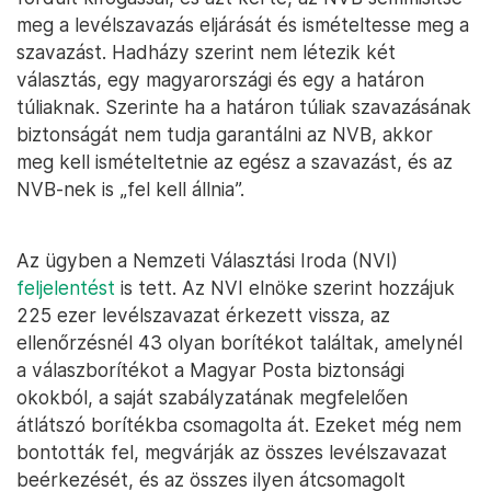
meg a levélszavazás eljárását és ismételtesse meg a
szavazást. Hadházy szerint nem létezik két
választás, egy magyarországi és egy a határon
túliaknak. Szerinte ha a határon túliak szavazásának
biztonságát nem tudja garantálni az NVB, akkor
meg kell ismételtetnie az egész a szavazást, és az
NVB-nek is „fel kell állnia”.
Az ügyben a Nemzeti Választási Iroda (NVI)
feljelentést
is tett. Az NVI elnöke szerint hozzájuk
225 ezer levélszavazat érkezett vissza, az
ellenőrzésnél 43 olyan borítékot találtak, amelynél
a válaszborítékot a Magyar Posta biztonsági
okokból, a saját szabályzatának megfelelően
átlátszó borítékba csomagolta át. Ezeket még nem
bontották fel, megvárják az összes levélszavazat
beérkezését, és az összes ilyen átcsomagolt