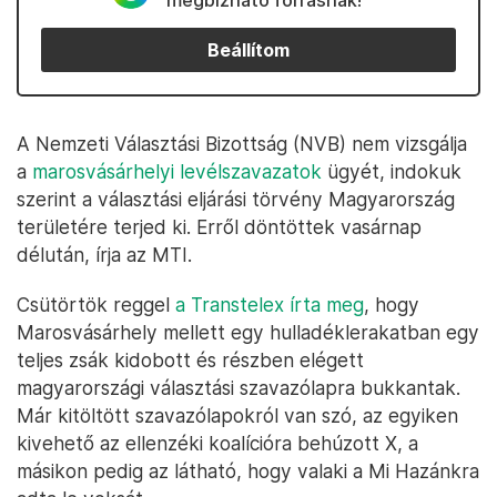
megbízható forrásnak!
Beállítom
A Nemzeti Választási Bizottság (NVB) nem vizsgálja
a
marosvásárhelyi levélszavazatok
ügyét, indokuk
szerint a választási eljárási törvény Magyarország
területére terjed ki. Erről döntöttek vasárnap
délután, írja az MTI.
Csütörtök reggel
a Transtelex írta meg
, hogy
Marosvásárhely mellett egy hulladéklerakatban egy
teljes zsák kidobott és részben elégett
magyarországi választási szavazólapra bukkantak.
Már kitöltött szavazólapokról van szó, az egyiken
kivehető az ellenzéki koalícióra behúzott X, a
másikon pedig az látható, hogy valaki a Mi Hazánkra