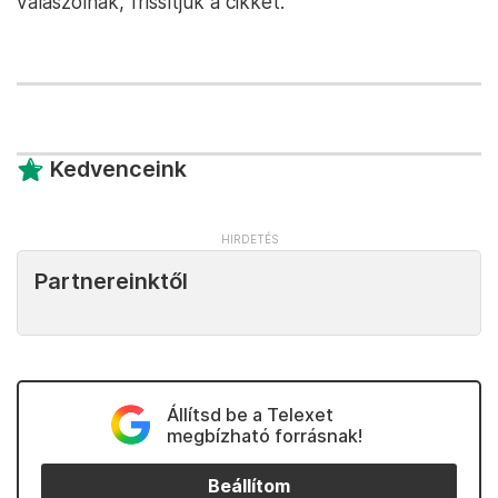
válaszolnak, frissítjük a cikket.
Kedvenceink
Partnereinktől
Állítsd be a Telexet
megbízható forrásnak!
Beállítom