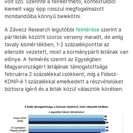
volt szó. Szerinte a félreérthető, kontextusból
kiemelt vagy épp rosszul megfogalmazott
mondandóiba könnyű belekötni.
A Závecz Research legutóbbi
felmérése
szerint a
pártlisták közötti szoros verseny maradt, de amíg
tavaly kismértékben, 1-2 százalékponttal az
ellenzék vezetett, most a kormánypárti listának van
előnye. A felmérés szerint az Egységben
Magyarországért listájának támogatottsága
februárra 2 százalékkal csökkent, míg a Fidesz-
KDNP-é 1 százalékkal emelkedett a részvételüket
biztosra ígérő és a listák közül választók körében.