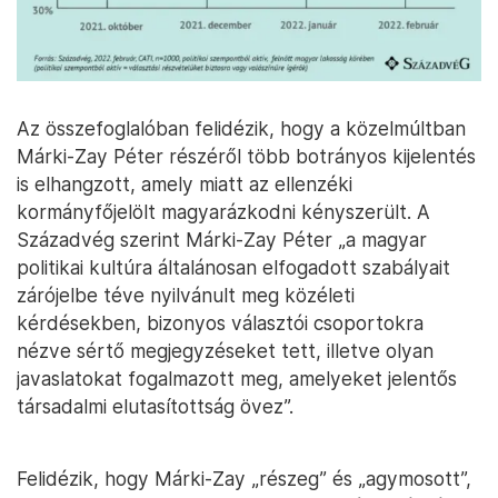
Az összefoglalóban felidézik, hogy a közelmúltban
Márki-Zay Péter részéről több botrányos kijelentés
is elhangzott, amely miatt az ellenzéki
kormányfőjelölt magyarázkodni kényszerült. A
Századvég szerint Márki-Zay Péter „a magyar
politikai kultúra általánosan elfogadott szabályait
zárójelbe téve nyilvánult meg közéleti
kérdésekben, bizonyos választói csoportokra
nézve sértő megjegyzéseket tett, illetve olyan
javaslatokat fogalmazott meg, amelyeket jelentős
társadalmi elutasítottság övez”.
Felidézik, hogy Márki-Zay „részeg” és „agymosott”,