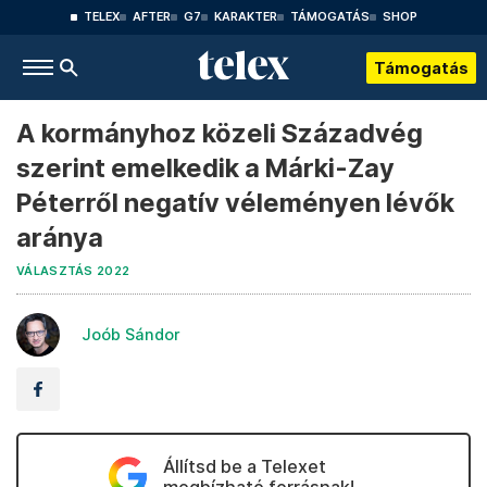
TELEX
AFTER
G7
KARAKTER
TÁMOGATÁS
SHOP
Támogatás
A kormányhoz közeli Századvég
szerint emelkedik a Márki-Zay
Péterről negatív véleményen lévők
aránya
VÁLASZTÁS 2022
Joób Sándor
Állítsd be a Telexet