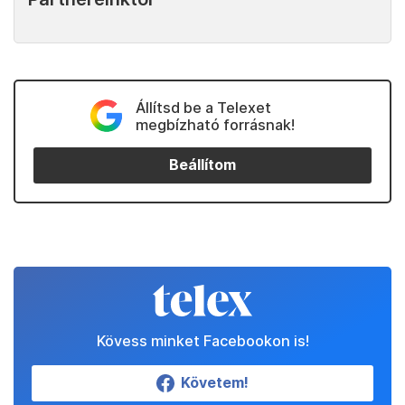
Állítsd be a Telexet
megbízható forrásnak!
Beállítom
Kövess minket Facebookon is!
Követem!