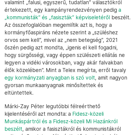
valamint „falusi, egyszerű, tudatlan” választókról
értekezett, egy kampányrendezvényen pedig
a
„kommunisták” és „fasiszták” képviseletéről
beszélt.
Az összefoglalóban megemlítik azt is, hogy a
kormányfőaspiráns nézete szerint a „szüléshez
orvos sem kell”, mivel az „nem betegség”, 2021
őszén pedig azt mondta, „igenis el kell fogadni,
hogy sürgősségi, vagy éppen szülészeti ellátás ne
legyen a vidéki városokban, vagy akár falvakban
élők közelében”. Mint a Telex megírta, erről tavaly
egy kormányzati anyagban is szó volt
, amit nagyon
gyorsan munkaanyagnak minősítettek és
eltüntettek.
Márki-Zay Péter legutóbbi félreérthető
kijelentéséről azt mondta: a
Fidesz-közeli
Munkáspártról és a Fidesz-közeli Mi Hazánkról
beszélt
, amikor a fasisztákról és kommunistákról