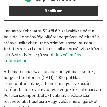
megbízható forrásnak!
Beállítom
Januárról februárra 59-ről 62 százalékra nőtt a
baloldal kormányfőjelöltjéről negatívan vélekedők
aránya, miközben újabb szimpatizánsokat nem
tudott szerezni a politikus – áll a kormányhoz közel
álló Századvég legfrissebb
közvélemény-
kutatásában
.
A felmérés módszertanához annyit mellékeltek,
hogy azt telefonon (CATI), 1000 politikai
szempontból aktív, a felnőtt magyar lakosság
körébe tartozó válaszadóval végezték februárban.
Politikai szempontból aktívaknak a választási
részvételüket biztosra vagy valószínűre ígérőket