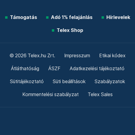
Támogatás
Adó 1% felajánlás
Hírlevelek
Telex Shop
© 2026 Telex.hu Zrt.
Impresszum
Etikai kódex
Átláthatóság
ÁSZF
Adatkezelési tájékoztató
Sütitájékoztató
Süti beállítások
Szabályzatok
Kommentelési szabályzat
Telex Sales