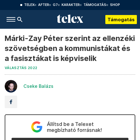
TELEX
AFTER
G7
KARAKTER
TÁMOGATÁS
SHOP
Támogatás
Márki-Zay Péter szerint az ellenzéki
szövetségben a kommunistákat és
a fasisztákat is képviselik
VÁLASZTÁS 2022
Cseke Balázs
Állítsd be a Telexet
megbízható forrásnak!