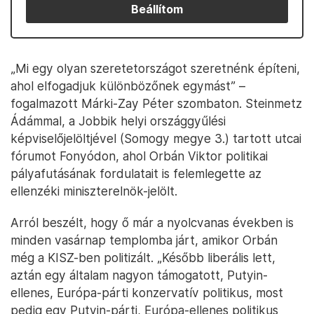
Beállítom
„Mi egy olyan szeretetországot szeretnénk építeni,
ahol elfogadjuk különbözőnek egymást” –
fogalmazott Márki-Zay Péter szombaton. Steinmetz
Ádámmal, a Jobbik helyi országgyűlési
képviselőjelöltjével (Somogy megye 3.) tartott utcai
fórumot Fonyódon, ahol Orbán Viktor politikai
pályafutásának fordulatait is felemlegette az
ellenzéki miniszterelnök-jelölt.
Arról beszélt, hogy ő már a nyolcvanas években is
minden vasárnap templomba járt, amikor Orbán
még a KISZ-ben politizált. „Később liberális lett,
aztán egy általam nagyon támogatott, Putyin-
ellenes, Európa-párti konzervatív politikus, most
pedig egy Putyin-párti, Európa-ellenes politikus