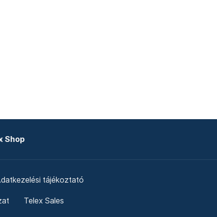
x Shop
datkezelési tájékoztató
zat
Telex Sales