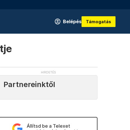
Belépés
Támogatás
tje
Partnereinktől
Állítsd be a Telexet