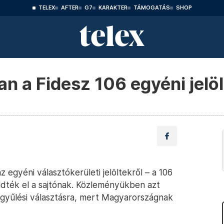
TELEX
AFTER
G7
KARAKTER
TÁMOGATÁS
SHOP
n a Fidesz 106 egyéni jelöl
 egyéni választókerületi jelöltekről – a 106
üldték el a sajtónak. Közleményükben azt
ággyűlési választásra, mert Magyarországnak