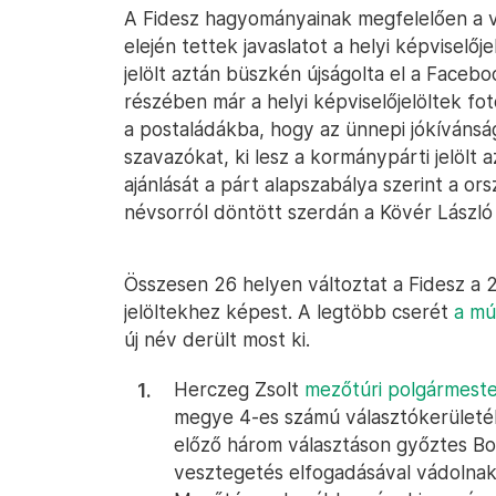
A Fidesz hagyományainak megfelelően a 
elején tettek javaslatot a helyi képviselő
jelölt aztán büszkén újságolta el a Faceb
részében már a helyi képviselőjelöltek fot
a postaládákba, hogy az ünnepi jókívánság
szavazókat, ki lesz a kormánypárti jelölt a
ajánlását a párt alapszabálya szerint a ors
névsorról döntött szerdán a Kövér László
Összesen 26 helyen változtat a Fidesz a 
jelöltekhez képest. A legtöbb cserét
a mú
új név derült most ki.
Herczeg Zsolt
mezőtúri polgármester
megye 4-es számú választókerületé
előző három választáson győztes Bold
vesztegetés elfogadásával vádolnak