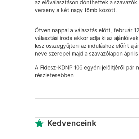
az előválasztáson dönthettek a szavazók. 
verseny a két nagy tömb között.
Ötven nappal a választás előtt, február 1
választási iroda ekkor adja ki az ajánlóív
lesz összegyűjteni az induláshoz előírt aj
neve szerepel majd a szavazólapon április
A Fidesz-KDNP 106 egyéni jelöltjéről pár 
részletesebben
Kedvenceink