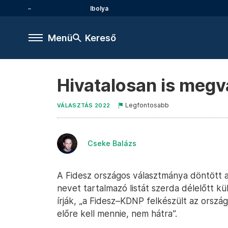
Ibolya
Menü
Kereső
Hivatalosan is megva
Legfontosabb
VÁLASZTÁS 2022
Cseke Balázs
A Fidesz országos választmánya döntött az
nevet tartalmazó listát szerda délelőtt k
írják, „a Fidesz–KDNP felkészült az orsz
előre kell mennie, nem hátra”.