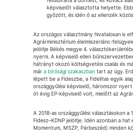
felülbírálta a döntést, és Kovács Ba
képviselőt választotta helyette. Eb
győzött, és idén ő az ellenzék közös j
Az országos választmány hivatalosan is e
Agrárminisztérium élelmiszerlánc-felügyele
jelöltje Békés megye 4. választókerületé
nyerni. A képviselő ellen bűnszervezetbe
hátrányt okozó költségvetési csalás és 
már
a bírósági szakaszban
tart az ügy. Erd
lépett be a Fideszbe, a Fidelitas egyik ala
országgyűlési képviselő, háromszor nye
öt évig EP-képviselő volt, mielőtt az Agrá
A 2018-as országgyűlési választásokon a 
Fidesz–KDNP jelöltje. Idén azonban a hat 
Momentum, MSZP, Párbeszéd) minden körzet