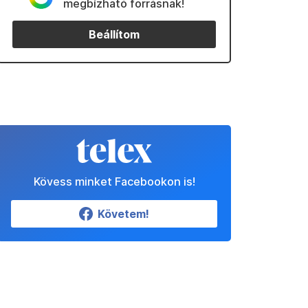
megbízható forrásnak!
Beállítom
Kövess minket Facebookon is!
Követem!