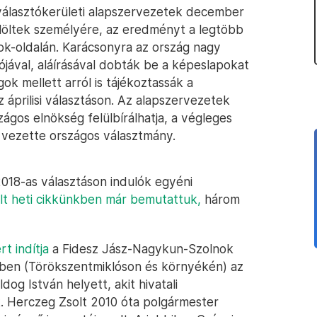
választókerületi alapszervezetek december
jelöltek személyére, az eredményt a legtöbb
ook-oldalán. Karácsonyra az ország nagy
ójával, aláírásával dobták be a képeslapokat
ok mellett arról is tájékoztassák a
z áprilisi választáson. Az alapszervezetek
zágos elnökség felülbírálhatja, a végleges
 vezette országos választmány.
2018-as választáson indulók egyéni
lt heti cikkünkben már bemutattuk,
három
t indítja
a Fidesz Jász-Nagykun-Szolnok
ben (Törökszentmiklóson és környékén) az
og István helyett, akit hivatali
. Herczeg Zsolt 2010 óta polgármester