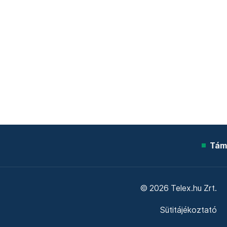
Tám
© 2026 Telex.hu Zrt.
Sütitájékoztató