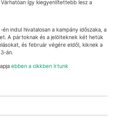
Várhatóan így kiegyenlítettebb lesz a
2-én indul hivatalosan a kampány időszaka, a
eket. A pártoknak és a jelölteknek két hetük
ánlásokat, és február végére eldől, kiknek a
 3-án.
napja
ebben a cikkben írtunk