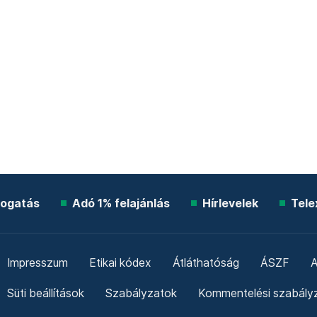
ogatás
Adó 1% felajánlás
Hírlevelek
Tele
Impresszum
Etikai kódex
Átláthatóság
ÁSZF
A
Süti beállítások
Szabályzatok
Kommentelési szabály