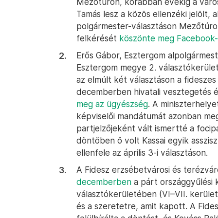
Mezőtúron, korábban évekig a városi
Tamás lesz a közös ellenzéki jelölt, 
polgármester-választáson Mezőtúron.
felkérését
köszönte meg Facebook-
Erős Gábor, Esztergom alpolgármest
Esztergom megye 2. választókerüle
az elmúlt két választáson a fideszes
decemberben hivatali vesztegetés 
meg az ügyészség
. A miniszterhelyet
képviselői mandátumát azonban megt
partjelzőjeként vált ismertté a focip
döntőben ő volt Kassai egyik asszisz
ellenfele az április 3-i választáson.
A Fidesz erzsébetvárosi és terézváro
decemberben
a párt országgyűlési 
választókerületében (VI–VII. kerület)
és a szeretetre, amit kapott. A Fid