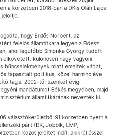
lázs Norbertet, korábbi fideszes zuglói
ben a körzetben 2018-ban a DK-s Oláh Lajos
elöltje.
lfogadta, hogy Erdős Norbert, az
tért felelős államtitkára legyen a Fidesz
ben, ahol legutóbb Simonka György tudott
n elkövetett, különösen nagy vagyoni
más bűncselekmények miatt emeltek vádat,
ős tapasztalt politikus, közel harminc éve
pító tagja. 2002-től tizenkét évig
rt egyéni mandátumot Békés megyében, majd
rminisztérium államtitkárának nevezték ki.
106 választókerületből 91 körzetben nyert a
ellenzéki párt (DK, Jobbik, LMP,
ben közös jelöltet indít, akikről ősszel