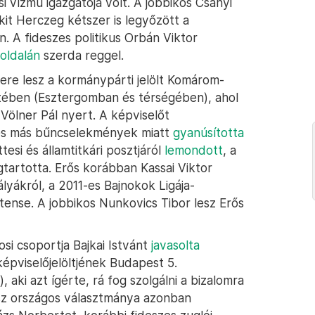
 vízmű igazgatója volt. A jobbikos Csányi
akit Herczeg kétszer is legyőzött a
 A fideszes politikus Orbán Viktor
oldalán
szerda reggel.
ere lesz a kormánypárti jelölt Komárom-
tében (Esztergomban és térségében), ahol
 Völner Pál nyert. A képviselőt
és más bűncselekmények miatt
gyanúsította
tesi és államtitkári posztjáról
lemondott
, a
artotta. Erős korábban Kassai Viktor
ályákról, a 2011-es Bajnokok Ligája-
tense. A jobbikos Nunkovics Tibor lesz Erős
si csoportja Bajkai Istvánt
javasolta
képviselőjelöltjének Budapest 5.
, aki azt ígérte, rá fog szolgálni a bizalomra
esz országos választmánya azonban