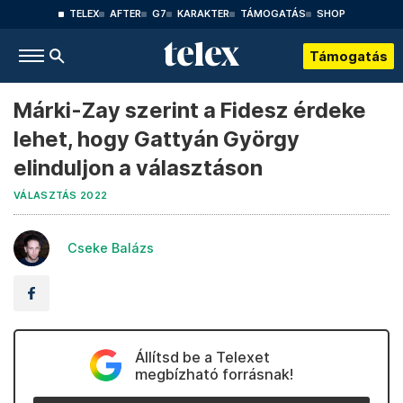
TELEX
AFTER
G7
KARAKTER
TÁMOGATÁS
SHOP
Támogatás
Márki-Zay szerint a Fidesz érdeke
lehet, hogy Gattyán György
elinduljon a választáson
VÁLASZTÁS 2022
Cseke Balázs
Állítsd be a Telexet
megbízható forrásnak!