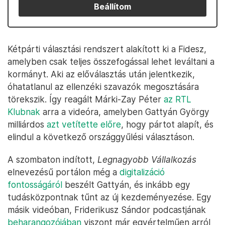
Beállítom
Kétpárti választási rendszert alakított ki a Fidesz,
amelyben csak teljes összefogással lehet leváltani a
kormányt. Aki az előválasztás után jelentkezik,
óhatatlanul az ellenzéki szavazók megosztására
törekszik. Így reagált Márki-Zay Péter
az RTL
Klubnak
arra a videóra, amelyben Gattyán György
milliárdos
azt vetítette előre
, hogy pártot alapít, és
elindul a következő országgyűlési választáson.
A szombaton indított,
Legnagyobb Vállalkozás
elnevezésű portálon még a
digitalizáció
fontosságáról
beszélt Gattyán, és inkább egy
tudásközpontnak tűnt az új kezdeményezése. Egy
másik videóban, Friderikusz Sándor podcastjának
beharangozójában
viszont már egyértelműen arról