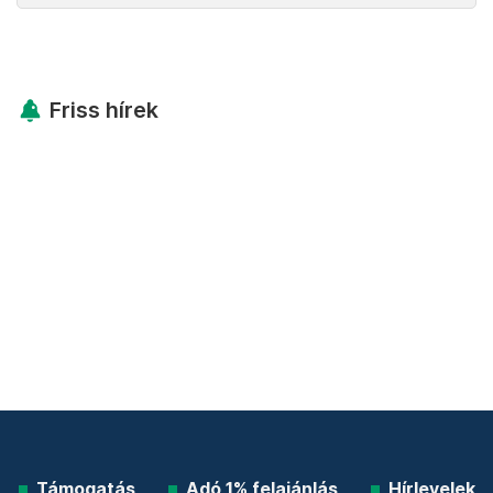
Friss hírek
Támogatás
Adó 1% felajánlás
Hírlevelek