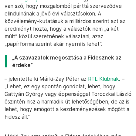
van szó, hogy mozgalomból párttá szerveződve
elindulnának a jövő évi választásokon. A
közvélemény-kutatásuk a milliárdos szerint azt az
eredményt hozta, hogy a választók nem „a két
múlt” közül szeretnének választani, azaz
„papírforma szerint akár nyerni is lehet”.
„A szavazatok megosztása a Fidesznek az
érdeke”
– jelentette ki Márki-Zay Péter az
RTL Klubnak
. –
„Lehet, ez egy spontán gondolat, lehet, hogy
Gattyán György vagy éppenséggel Toroczkai László
őszintén hisz a harmadik út lehetőségében, de az is
lehet, hogy emögött a kezdeményezések mögött a
Fidesz áll.”