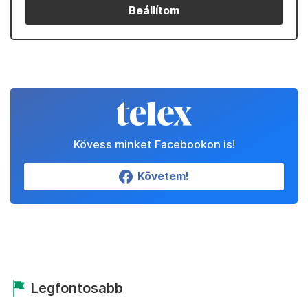
Beállítom
Kövess minket Facebookon is!
Követem!
Legfontosabb