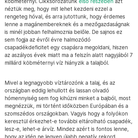
köbméternyi. Cikksorozatunk
első részében
azt
néztük meg, hogy mit lehet kezdeni ezzel a
rengeteg hóval, és arra jutottunk, hogy érdemes
lenne a magánembereknek és a mezőgazdaságnak
is minél jobban felhalmoznia belőle. De sajnos ez
sem fogja az évről évre halmozódó
csapadékdeficitet egy csapásra megoldani, hiszen
az aszályos évek miatt ma a felszín alatt nagyjából 7
milliárd köbméternyi víz hiányzik a talajból.
Mivel a legnagyobb víztározónk a talaj, és az
országban eddig lehullott és lassan olvadó
hómennyiség sem fog kihúzni minket a bajból, most
megnézzük, mi történt időközben Európában és a
szomszédos országokban. Vagyis hogy a folyókon
keresztül érkezhet-e további eltárolható csapadék,
lesz-e, lehet-e árvíz. Mindez azért is fontos lenne,
hogy az idén ne legyen újabb negatív rekord