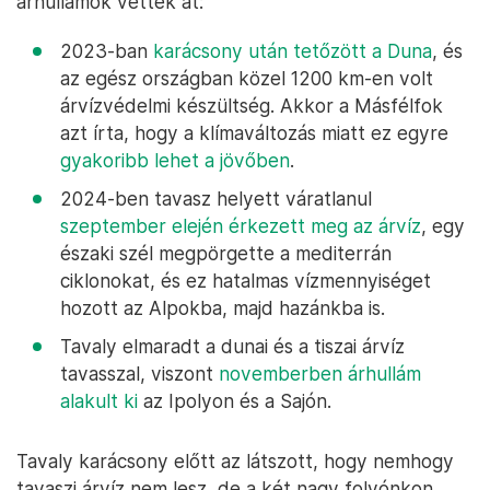
árhullámok vették át:
2023-ban
karácsony után tetőzött a Duna
, és
az egész országban közel 1200 km-en volt
árvízvédelmi készültség. Akkor a Másfélfok
azt írta, hogy a klímaváltozás miatt ez egyre
gyakoribb lehet a jövőben
.
2024-ben tavasz helyett váratlanul
szeptember elején érkezett meg az árvíz
, egy
északi szél megpörgette a mediterrán
ciklonokat, és ez hatalmas vízmennyiséget
hozott az Alpokba, majd hazánkba is.
Tavaly elmaradt a dunai és a tiszai árvíz
tavasszal, viszont
novemberben árhullám
alakult ki
az Ipolyon és a Sajón.
Tavaly karácsony előtt az látszott, hogy nemhogy
tavaszi árvíz nem lesz, de a két nagy folyónkon