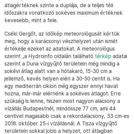
átlagértéknek szinte a duplája, de a teljes téli
időszakra vonatkozó sokéves maximum értéknek
kevesebb, mint a fele.
Cséki Gergőt, az Időkép meteorológusát kértük
meg, hogy a karácsonyi vészhelyzet után ismét
értékelje ezeket az adatokat. A meteorológus
szerint „a Hydroinfo oldalán található
térkép
adatai
szerint a Duna vízgyűjtő területein még mindig a
sokévi átlag alatt van a hótakaró, 15-30 cm a
jellemző, kevés helyen eléri a 30-50 centit is. Ha
egy mediterrán ciklon még egyszer ennyi havat
hozna, már-már elérnénk a sokéves átlagot. Erre
szükség is lenne, hiszen most nagyon alacsony a
vízállás Budapestnél, mindössze 77 cm, ami 44
centivel magasabb csak a rekordalacsony, 33 cm-es
2018. október 25-i vízállásnál. A Tisza vízgyűjtő
területein sokkal jobb a helyzet, ott átlagban