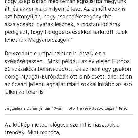
hogy szép lassan mediterrán éghajlatba megyünk
át, és akkor majd milyen jó lesz. Az elmúlt évek is
azt bizonyítják, hogy csapadékszegényebb,
aszályosabb nyarak lesznek, a mostani időjárás
pedig azt, hogy hidegbetörésekkel tarkított telek
lehetnek Magyarországon.”
De szerinte európai szinten is látszik ez a
szélsőségesség. „Most például az év elején Európa
80 százaléka behavazódott, és ez nem egy gyakori
dolog. Nyugat-Európában ott is hó esett, ahol télen
az óceáni jellegű éghajlat miatt sokkal inkább az eső
jellemző télen is.”
Jégzajlás a Dunán január 13-án – Fotó: Hevesi-Szabó Lujza / Telex
Az Időkép meteorológusa szerint is riasztóak a
trendek. Mint mondta,