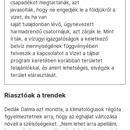
csapadékot megtartanák, azt
javasolták, hogy ne engedjék le a földjükről a
vizet, és ha van
saját tulajdonban lévő, úgynevezett
harmadrendű csatornájuk, azt zárják le. Mint
írták, a vízügyi igazgatóságok a keletkező
belvíz mennyiségének függvényében
felveszik a kapcsolatot a Vizet a tájba!
program keretében korábban területet
felajánlókkal, és amint lehetséges, elvégzik a
terület elárasztását.
Riasztóak a trendek
Dedák Dalma azt mondta, a klimatológusok régóta
figyelmeztetnek arra, hogy az éghajlat változása
növeli a szélsőségeket. „Nem lehet arra apellálni,