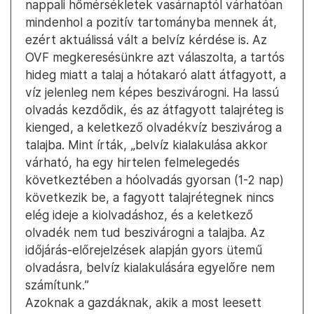
nappali hőmérsékletek vasárnaptól várhatóan
mindenhol a pozitív tartományba mennek át,
ezért aktuálissá vált a belvíz kérdése is. Az
OVF megkeresésünkre azt válaszolta, a tartós
hideg miatt a talaj a hótakaró alatt átfagyott, a
víz jelenleg nem képes beszivárogni. Ha lassú
olvadás kezdődik, és az átfagyott talajréteg is
kienged, a keletkező olvadékvíz beszivárog a
talajba. Mint írták, „belvíz kialakulása akkor
várható, ha egy hirtelen felmelegedés
következtében a hóolvadás gyorsan (1-2 nap)
következik be, a fagyott talajrétegnek nincs
elég ideje a kiolvadáshoz, és a keletkező
olvadék nem tud beszivárogni a talajba. Az
időjárás-előrejelzések alapján gyors ütemű
olvadásra, belvíz kialakulására egyelőre nem
számítunk.”
Azoknak a gazdáknak, akik a most leesett