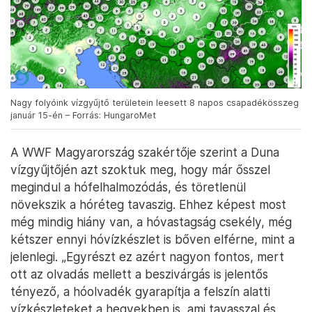
Nagy folyóink vízgyűjtő területein leesett 8 napos csapadékösszeg
január 15-én – Forrás: HungaroMet
A WWF Magyarország szakértője szerint a Duna
vízgyűjtőjén azt szoktuk meg, hogy már ősszel
megindul a hófelhalmozódás, és töretlenül
növekszik a hóréteg tavaszig. Ehhez képest most
még mindig hiány van, a hóvastagság csekély, még
kétszer ennyi hóvízkészlet is bőven elférne, mint a
jelenlegi. „Egyrészt ez azért nagyon fontos, mert
ott az olvadás mellett a beszivárgás is jelentős
tényező, a hóolvadék gyarapítja a felszín alatti
vízkészleteket a hegyekben is, ami tavasszal és