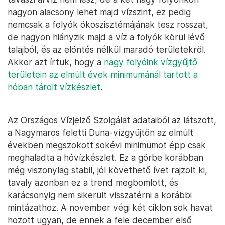
nagyon alacsony lehet majd vízszint, ez pedig
nemcsak a folyók ökoszisztémájának tesz rosszat,
de nagyon hiányzik majd a víz a folyók körül lévő
talajból, és az elöntés nélkül maradó területekről.
Akkor azt írtuk, hogy a
nagy folyóink vízgyűjtő
területein az elmúlt évek minimumánál tartott a
hóban tárolt vízkészlet
.
Az Országos Vízjelző Szolgálat adataiból az látszott,
a Nagymaros feletti Duna-vízgyűjtőn az elmúlt
években megszokott sokévi minimumot épp csak
meghaladta a hóvízkészlet. Ez a görbe korábban
még viszonylag stabil, jól követhető ívet rajzolt ki,
tavaly azonban ez a trend megbomlott, és
karácsonyig nem sikerült visszatérni a korábbi
mintázathoz. A november végi két ciklon sok havat
hozott ugyan, de ennek a fele december első