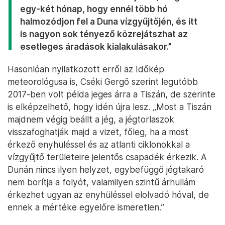
egy-két hónap, hogy ennél több hó
halmozódjon fel a Duna vízgyűjtőjén, és itt
is nagyon sok tényező közrejátszhat az
esetleges áradások kialakulásakor.”
Hasonlóan nyilatkozott erről az Időkép
meteorológusa is, Cséki Gergő szerint legutóbb
2017-ben volt példa jeges árra a Tiszán, de szerinte
is elképzelhető, hogy idén újra lesz. „Most a Tiszán
majdnem végig beállt a jég, a jégtorlaszok
visszafoghatják majd a vizet, főleg, ha a most
érkező enyhüléssel és az atlanti ciklonokkal a
vízgyűjtő területeire jelentős csapadék érkezik. A
Dunán nincs ilyen helyzet, egybefüggő jégtakaró
nem borítja a folyót, valamilyen szintű árhullám
érkezhet ugyan az enyhüléssel elolvadó hóval, de
ennek a mértéke egyelőre ismeretlen.”