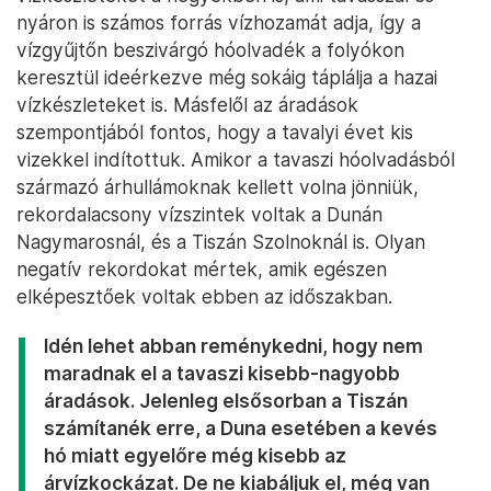
nyáron is számos forrás vízhozamát adja, így a
vízgyűjtőn beszivárgó hóolvadék a folyókon
keresztül ideérkezve még sokáig táplálja a hazai
vízkészleteket is. Másfelől az áradások
szempontjából fontos, hogy a tavalyi évet kis
vizekkel indítottuk. Amikor a tavaszi hóolvadásból
származó árhullámoknak kellett volna jönniük,
rekordalacsony vízszintek voltak a Dunán
Nagymarosnál, és a Tiszán Szolnoknál is. Olyan
negatív rekordokat mértek, amik egészen
elképesztőek voltak ebben az időszakban.
Idén lehet abban reménykedni, hogy nem
maradnak el a tavaszi kisebb-nagyobb
áradások. Jelenleg elsősorban a Tiszán
számítanék erre, a Duna esetében a kevés
hó miatt egyelőre még kisebb az
árvízkockázat. De ne kiabáljuk el, még van