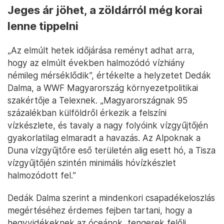
Jeges ár jöhet, a zöldárról még korai
lenne tippelni
„Az elmúlt hetek időjárása reményt adhat arra,
hogy az elmúlt években halmozódó vízhiány
némileg mérséklődik”, értékelte a helyzetet Dedák
Dalma, a WWF Magyarország környezetpolitikai
szakértője a Telexnek. „Magyarországnak 95
százalékban külföldről érkezik a felszíni
vízkészlete, és tavaly a nagy folyóink vízgyűjtőjén
gyakorlatilag elmaradt a havazás. Az Alpoknak a
Duna vízgyűjtőre eső területén alig esett hó, a Tisza
vízgyűjtőjén szintén minimális hóvízkészlet
halmozódott fel.”
Dedák Dalma szerint a mindenkori csapadékeloszlás
megértéséhez érdemes fejben tartani, hogy a
hegyvidékeknek az óceánok, tengerek felőli,