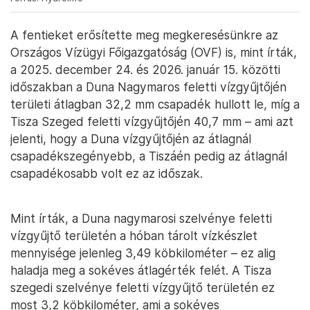
A fentieket erősítette meg megkeresésünkre az
Országos Vízügyi Főigazgatóság (OVF) is, mint írták,
a 2025. december 24. és 2026. január 15. közötti
időszakban a Duna Nagymaros feletti vízgyűjtőjén
területi átlagban 32,2 mm csapadék hullott le, míg a
Tisza Szeged feletti vízgyűjtőjén 40,7 mm – ami azt
jelenti, hogy a Duna vízgyűjtőjén az átlagnál
csapadékszegényebb, a Tiszáén pedig az átlagnál
csapadékosabb volt ez az időszak.
Mint írták, a Duna nagymarosi szelvénye feletti
vízgyűjtő területén a hóban tárolt vízkészlet
mennyisége jelenleg 3,49 köbkilométer – ez alig
haladja meg a sokéves átlagérték felét. A Tisza
szegedi szelvénye feletti vízgyűjtő területén ez
most 3,2 köbkilométer, ami a sokéves