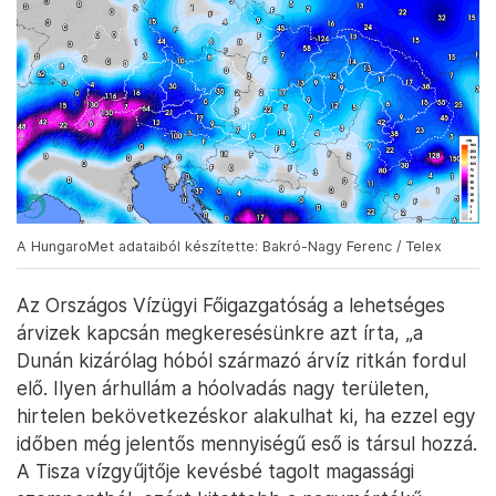
A HungaroMet adataiból készítette: Bakró-Nagy Ferenc / Telex
Az Országos Vízügyi Főigazgatóság a lehetséges
árvizek kapcsán megkeresésünkre azt írta, „a
Dunán kizárólag hóból származó árvíz ritkán fordul
elő. Ilyen árhullám a hóolvadás nagy területen,
hirtelen bekövetkezéskor alakulhat ki, ha ezzel egy
időben még jelentős mennyiségű eső is társul hozzá.
A Tisza vízgyűjtője kevésbé tagolt magassági