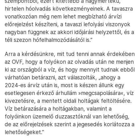
szempontból, ezért kitettebb a nagymértékű,
hirtelen hóolvadás következményeinek. A tavaszra
vonatkozóan még nem lehet megbízható árvízi
előrejelzést készíteni, a tavaszi lefolyási viszonyok
nagyban függnek az akkori időjárási helyzettől, és a
téli szezon hófelhalmozódásától is.”
Arra a kérdésünkre, mit tud tenni annak érdekében
az OVF, hogy a folyókon az olvadás után ne menjen
ki az országból a víz, és hogy mennyit tudnak ebből
várhatóan betárazni, azt válaszolták, „ahogy a
2024-es árvíz után is, most is készen állunk egy
esetlegesen érkező árhullám »megcsapolására«, víz
kivezetésre, a mentett oldali holtágak feltöltésére.
Víz betárazására a holtágakban, valamint a
folyóinkon üzemelő duzzasztóknál van lehetőség,
de az előrejelzések szerint a jegesedés korlátozza a
lehetőségeket.”