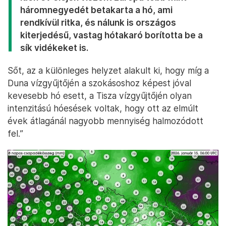
háromnegyedét betakarta a hó, ami
rendkívül ritka, és nálunk is országos
kiterjedésű, vastag hótakaró borította be a
sík vidékeket is.
Sőt, az a különleges helyzet alakult ki, hogy míg a
Duna vízgyűjtőjén a szokásoshoz képest jóval
kevesebb hó esett, a Tisza vízgyűjtőjén olyan
intenzitású hóesések voltak, hogy ott az elmúlt
évek átlagánál nagyobb mennyiség halmozódott
fel.”