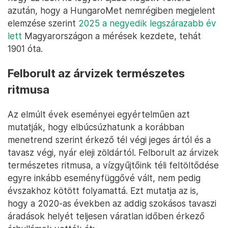
azután, hogy a HungaroMet nemrégiben megjelent
elemzése szerint
2025 a negyedik legszárazabb év
lett
Magyarországon a mérések kezdete, tehát
1901 óta.
Felborult az árvizek természetes
ritmusa
Az elmúlt évek eseményei egyértelműen azt
mutatják, hogy elbúcsúzhatunk a korábban
menetrend szerint érkező tél végi jeges ártól és a
tavasz végi, nyár eleji zöldártól. Felborult az árvizek
természetes ritmusa, a vízgyűjtőink téli feltöltődése
egyre inkább eseményfüggővé vált, nem pedig
évszakhoz kötött folyamattá. Ezt mutatja az is,
hogy a 2020-as években az addig szokásos tavaszi
áradások helyét teljesen váratlan időben érkező