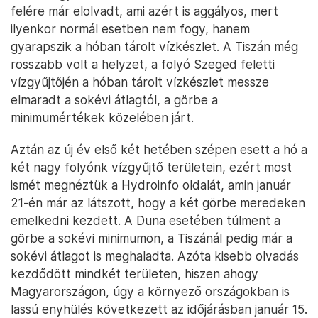
felére már elolvadt, ami azért is aggályos, mert
ilyenkor normál esetben nem fogy, hanem
gyarapszik a hóban tárolt vízkészlet. A Tiszán még
rosszabb volt a helyzet, a folyó Szeged feletti
vízgyűjtőjén a hóban tárolt vízkészlet messze
elmaradt a sokévi átlagtól, a görbe a
minimumértékek közelében járt.
Aztán az új év első két hetében szépen esett a hó a
két nagy folyónk vízgyűjtő területein, ezért most
ismét megnéztük a Hydroinfo oldalát, amin január
21-én már az látszott, hogy a két görbe meredeken
emelkedni kezdett. A Duna esetében túlment a
görbe a sokévi minimumon, a Tiszánál pedig már a
sokévi átlagot is meghaladta. Azóta kisebb olvadás
kezdődött mindkét területen, hiszen ahogy
Magyarországon, úgy a környező országokban is
lassú enyhülés következett az időjárásban január 15.