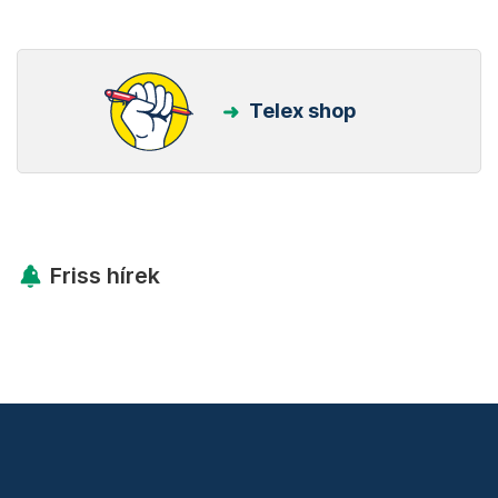
Telex shop
Friss hírek
Támogatás
Adó 1% felajánlás
Hírlevelek