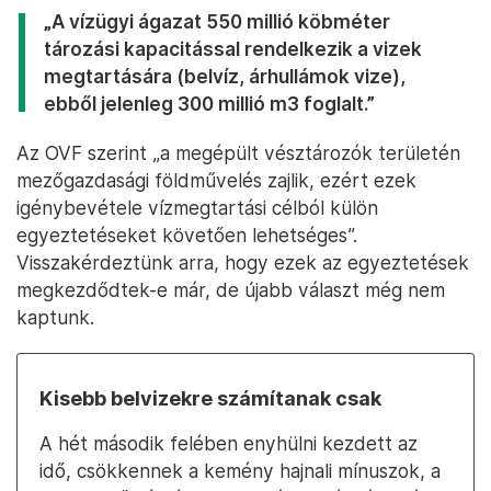
„A vízügyi ágazat 550 millió köbméter
tározási kapacitással rendelkezik a vizek
megtartására (belvíz, árhullámok vize),
ebből jelenleg 300 millió m3 foglalt.”
Az OVF szerint „a megépült vésztározók területén
mezőgazdasági földművelés zajlik, ezért ezek
igénybevétele vízmegtartási célból külön
egyeztetéseket követően lehetséges”.
Visszakérdeztünk arra, hogy ezek az egyeztetések
megkezdődtek-e már, de újabb választ még nem
kaptunk.
Kisebb belvizekre számítanak csak
A hét második felében enyhülni kezdett az
idő, csökkennek a kemény hajnali mínuszok, a