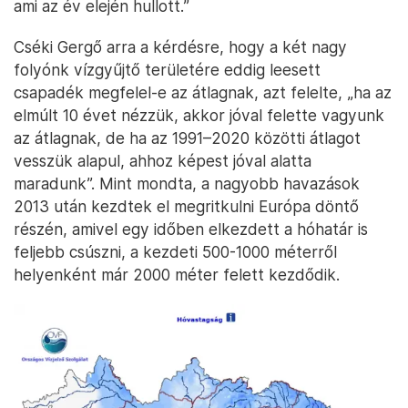
ami az év elején hullott.”
Cséki Gergő arra a kérdésre, hogy a két nagy
folyónk vízgyűjtő területére eddig leesett
csapadék megfelel-e az átlagnak, azt felelte, „ha az
elmúlt 10 évet nézzük, akkor jóval felette vagyunk
az átlagnak, de ha az 1991–2020 közötti átlagot
vesszük alapul, ahhoz képest jóval alatta
maradunk”. Mint mondta, a nagyobb havazások
2013 után kezdtek el megritkulni Európa döntő
részén, amivel egy időben elkezdett a hóhatár is
feljebb csúszni, a kezdeti 500-1000 méterről
helyenként már 2000 méter felett kezdődik.