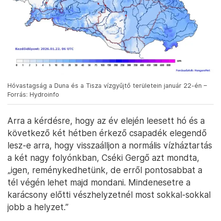
Hóvastagság a Duna és a Tisza vízgyűjtő területein január 22-én –
Forrás: Hydroinfo
Arra a kérdésre, hogy az év elején leesett hó és a
következő két hétben érkező csapadék elegendő
lesz-e arra, hogy visszaálljon a normális vízháztartás
a két nagy folyónkban, Cséki Gergő azt mondta,
„igen, reménykedhetünk, de erről pontosabbat a
tél végén lehet majd mondani. Mindenesetre a
karácsony előtti vészhelyzetnél most sokkal-sokkal
jobb a helyzet.”