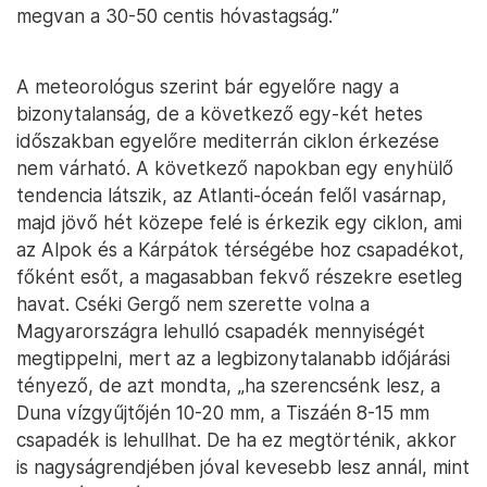
megvan a 30-50 centis hóvastagság.”
A meteorológus szerint bár egyelőre nagy a
bizonytalanság, de a következő egy-két hetes
időszakban egyelőre mediterrán ciklon érkezése
nem várható. A következő napokban egy enyhülő
tendencia látszik, az Atlanti-óceán felől vasárnap,
majd jövő hét közepe felé is érkezik egy ciklon, ami
az Alpok és a Kárpátok térségébe hoz csapadékot,
főként esőt, a magasabban fekvő részekre esetleg
havat. Cséki Gergő nem szerette volna a
Magyarországra lehulló csapadék mennyiségét
megtippelni, mert az a legbizonytalanabb időjárási
tényező, de azt mondta, „ha szerencsénk lesz, a
Duna vízgyűjtőjén 10-20 mm, a Tiszáén 8-15 mm
csapadék is lehullhat. De ha ez megtörténik, akkor
is nagyságrendjében jóval kevesebb lesz annál, mint