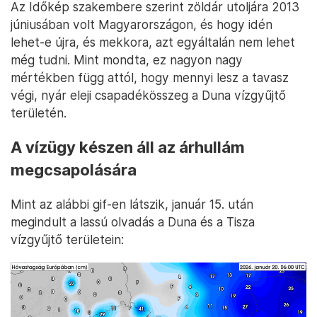
Az Időkép szakembere szerint zöldár utoljára 2013
júniusában volt Magyarországon, és hogy idén
lehet-e újra, és mekkora, azt egyáltalán nem lehet
még tudni. Mint mondta, ez nagyon nagy
mértékben függ attól, hogy mennyi lesz a tavasz
végi, nyár eleji csapadékösszeg a Duna vízgyűjtő
területén.
A vízügy készen áll az árhullám
megcsapolására
Mint az alábbi gif-en látszik, január 15. után
megindult a lassú olvadás a Duna és a Tisza
vízgyűjtő területein: