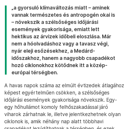
„a gyorsuló klímaváltozás miatt – aminek
vannak természetes és antropogén okai is
– növekszik a szélsőséges időjárási
események gyakorisága, emiatt lett
hektikus az árvizek időbeli eloszlása. Már
nem a hóolvadáshoz vagy a tavasz végi,
nyár eleji esőzésekhez, a Medárd-
időszakhoz, hanem a nagyobb csapadékot
hozó ciklonokhoz kötődnek itt a közép-
európai térségben.
A havas napok száma az elmúlt évtizedek átlagához
képest egyértelműen csökken, a szélsőséges
időjárási események gyakorisága növekszik. Egy-
egy hőhullámot komoly felhőszakadással járó
viharok zárhatnak le, illetve jelentkezhetnek olyan
ciklonok is, amik néhány nap alatt többhavi
csapadékot lezúdíthatnak a térségben, és ezek