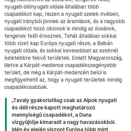
nyugati-délnyugati oldala általában több
csapadékot kap, hiszen a nyugati szelek övében,
nyugati irányból jönnek az áramlások, és a nagyobb
csapadékot hozó ciklonok is mindig az óceánok,
tengerek felől érkeznek. Tehát általában sokkal
több vizet kap Európa nyugati része, a Balkán
nyugati oldala, és sokkal kevesebbet az ezeknél
keletebbre fekvő területek. Emiatt Magyarország,
illetve a Kárpát-medence csapadékszegényebb
terület, de még a Kárpát-medencén belül is
megfigyelhető az, hogy a nyugati területek mindig
csapadékosabbak.
„Tavaly gyakorlatilag csak az Alpok nyugati
és déli része kapott meghatározó
mennyiségű csapadékot, a Duna
vízgyűjtője kimaradt a nagy havazásokból.
Idén év elején viszont Európa több mint