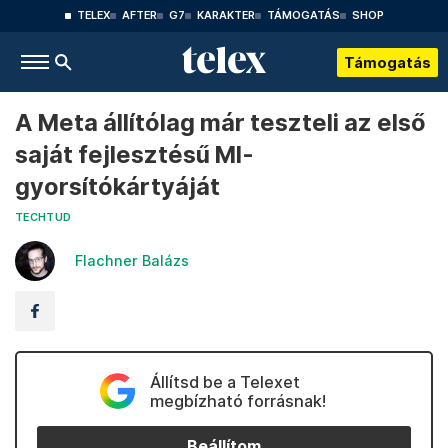
TELEX
AFTER
G7
KARAKTER
TÁMOGATÁS
SHOP
Támogatás
A Meta állítólag már teszteli az első
saját fejlesztésű MI-
gyorsítókártyáját
TECHTUD
Flachner Balázs
Állítsd be a Telexet
megbízható forrásnak!
Beállítom