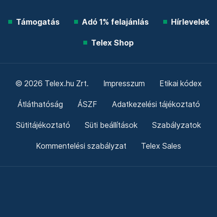
Támogatás
Adó 1% felajánlás
Hírlevelek
Telex Shop
© 2026 Telex.hu Zrt.
Impresszum
Etikai kódex
Átláthatóság
ÁSZF
Adatkezelési tájékoztató
Sütitájékoztató
Süti beállítások
Szabályzatok
Kommentelési szabályzat
Telex Sales