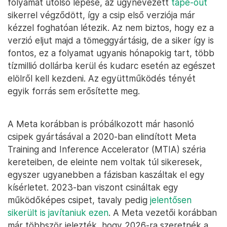
folyamat utolsó lépése, az úgynevezett
tape-out
sikerrel végződött, így a csip első verziója már
kézzel foghatóan létezik. Az nem biztos, hogy ez a
verzió eljut majd a tömeggyártásig, de a siker így is
fontos, ez a folyamat ugyanis hónapokig tart, több
tízmillió dollárba kerül és kudarc esetén az egészet
elölről kell kezdeni. Az együttműködés tényét
egyik forrás sem erősítette meg.
A Meta korábban is próbálkozott már hasonló
csipek gyártásával a 2020-ban elindított Meta
Training and Inference Accelerator (MTIA) széria
kereteiben, de eleinte nem voltak túl sikeresek,
egyszer ugyanebben a fázisban kaszáltak el egy
kísérletet. 2023-ban viszont csináltak egy
működőképes csipet, tavaly pedig
jelentősen
sikerült is javítaniuk ezen
. A Meta vezetői korábban
már többször jelezték, hogy 2026-ra szeretnék a