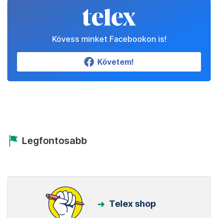
Kövess minket Facebookon is!
Követem!
Legfontosabb
Telex shop