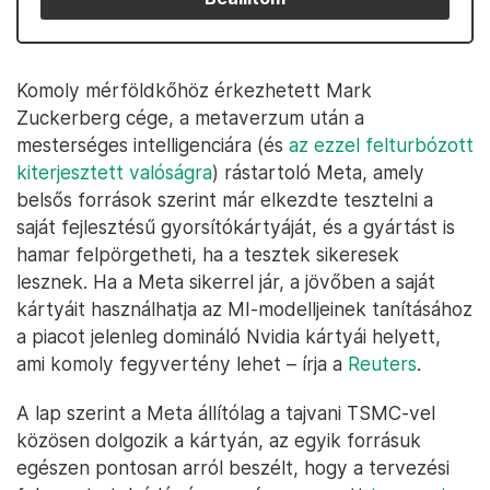
Komoly mérföldkőhöz érkezhetett Mark
Zuckerberg cége, a metaverzum után a
mesterséges intelligenciára (és
az ezzel felturbózott
kiterjesztett valóságra
) rástartoló Meta, amely
belsős források szerint már elkezdte tesztelni a
saját fejlesztésű gyorsítókártyáját, és a gyártást is
hamar felpörgetheti, ha a tesztek sikeresek
lesznek. Ha a Meta sikerrel jár, a jövőben a saját
kártyáit használhatja az MI-modelljeinek tanításához
a piacot jelenleg domináló Nvidia kártyái helyett,
ami komoly fegyvertény lehet – írja a
Reuters
.
A lap szerint a Meta állítólag a tajvani TSMC-vel
közösen dolgozik a kártyán, az egyik forrásuk
egészen pontosan arról beszélt, hogy a tervezési