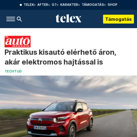
TELEX
AFTER
G7
KARAKTER
TÁMOGATÁS
SHOP
Támogatás
Praktikus kisautó elérhető áron,
akár elektromos hajtással is
TECHTUD