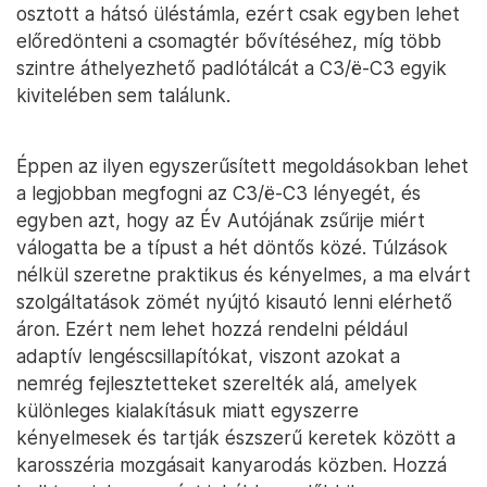
osztott a hátsó üléstámla, ezért csak egyben lehet
előredönteni a csomagtér bővítéséhez, míg több
szintre áthelyezhető padlótálcát a C3/ë-C3 egyik
kivitelében sem találunk.
Éppen az ilyen egyszerűsített megoldásokban lehet
a legjobban megfogni az C3/ë-C3 lényegét, és
egyben azt, hogy az Év Autójának zsűrije miért
válogatta be a típust a hét döntős közé. Túlzások
nélkül szeretne praktikus és kényelmes, a ma elvárt
szolgáltatások zömét nyújtó kisautó lenni elérhető
áron. Ezért nem lehet hozzá rendelni például
adaptív lengéscsillapítókat, viszont azokat a
nemrég fejlesztetteket szerelték alá, amelyek
különleges kialakításuk miatt egyszerre
kényelmesek és tartják észszerű keretek között a
karosszéria mozgásait kanyarodás közben. Hozzá