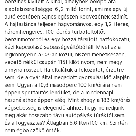
benzines kivitelt is kínál, amelynek belépő ára
alapfelszereltséggel 6 ,2 millió forint, ami ma egy új
autó esetében sajnos egészen kedvezőnek számít.
A hajtáslánca teljesen hagyományos, egy 1,2 literes,
háromhengeres, 100 lóerős turbófeltöltős
benzinmotorból és egy hozzá társított hatfokozatú,
kézi kapcsolású sebességváltóból áll. Mivel ez a
legkönnyebb a C3-ak közül, hiszen menetkészen,
vezető nélkül csupán 1151 kilót nyom, nem megy
annyira rosszul. Ha eltaláljuk a fokozatot, érzetre
sem, de a gyár által megadott gyorsulási idő alapján
sem. Ugyan a 10,6 másodperc 100 km/órára nem
éppen sportautós lendület, de a mindennapi
használathoz éppen elég. Mint ahogy a 183 km/órás
végsebesség is elegendő ahhoz, hogy ne ijedjünk
meg akár hosszabb távú autópályás túráktól sem.
És a fogyasztás? Átlagban 5,6 liter/100 km. Szintén
nem égbe szökő érték.