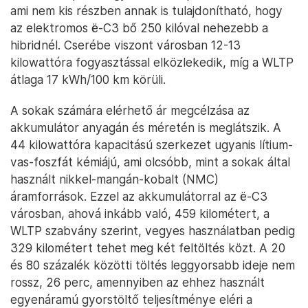
ami nem kis részben annak is tulajdonítható, hogy
az elektromos ë-C3 bő 250 kilóval nehezebb a
hibridnél. Cserébe viszont városban 12-13
kilowattóra fogyasztással elközlekedik, míg a WLTP
átlaga 17 kWh/100 km körüli.
A sokak számára elérhető ár megcélzása az
akkumulátor anyagán és méretén is meglátszik. A
44 kilowattóra kapacitású szerkezet ugyanis lítium-
vas-foszfát kémiájú, ami olcsóbb, mint a sokak által
használt nikkel-mangán-kobalt (NMC)
áramforrások. Ezzel az akkumulátorral az ë-C3
városban, ahová inkább való, 459 kilométert, a
WLTP szabvány szerint, vegyes használatban pedig
329 kilométert tehet meg két feltöltés közt. A 20
és 80 százalék közötti töltés leggyorsabb ideje nem
rossz, 26 perc, amennyiben az ehhez használt
egyenáramú gyorstöltő teljesítménye eléri a