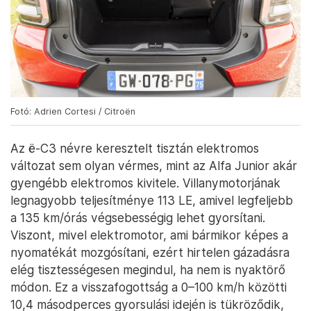
Fotó: Adrien Cortesi / Citroën
Az ë-C3 névre keresztelt tisztán elektromos
változat sem olyan vérmes, mint az Alfa Junior akár
gyengébb elektromos kivitele. Villanymotorjának
legnagyobb teljesítménye 113 LE, amivel legfeljebb
a 135 km/órás végsebességig lehet gyorsítani.
Viszont, mivel elektromotor, ami bármikor képes a
nyomatékát mozgósítani, ezért hirtelen gázadásra
elég tisztességesen megindul, ha nem is nyaktörő
módon. Ez a visszafogottság a 0–100 km/h közötti
10,4 másodperces gyorsulási idején is tükröződik,