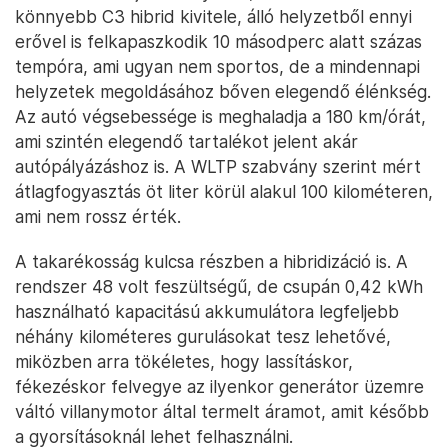
könnyebb C3 hibrid kivitele, álló helyzetből ennyi
erővel is felkapaszkodik 10 másodperc alatt százas
tempóra, ami ugyan nem sportos, de a mindennapi
helyzetek megoldásához bőven elegendő élénkség.
Az autó végsebessége is meghaladja a 180 km/órát,
ami szintén elegendő tartalékot jelent akár
autópályázáshoz is. A WLTP szabvány szerint mért
átlagfogyasztás öt liter körül alakul 100 kilométeren,
ami nem rossz érték.
A takarékosság kulcsa részben a hibridizáció is. A
rendszer 48 volt feszültségű, de csupán 0,42 kWh
használható kapacitású akkumulátora legfeljebb
néhány kilométeres gurulásokat tesz lehetővé,
miközben arra tökéletes, hogy lassításkor,
fékezéskor felvegye az ilyenkor generátor üzemre
váltó villanymotor által termelt áramot, amit később
a gyorsításoknál lehet felhasználni.