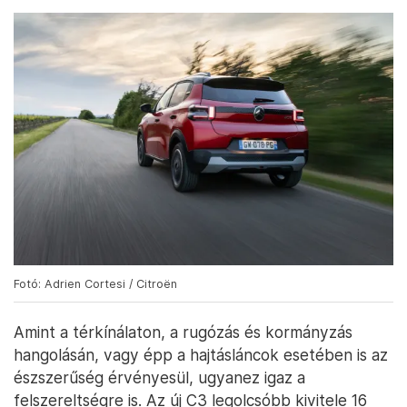
Fotó: Adrien Cortesi / Citroën
Amint a térkínálaton, a rugózás és kormányzás
hangolásán, vagy épp a hajtásláncok esetében is az
észszerűség érvényesül, ugyanez igaz a
felszereltségre is. Az új C3 legolcsóbb kivitele 16