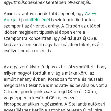
együttműködésének keretében olvashatják.
Amint az autóvásárlók többségénél, úgy
Az Év
Autója díj odaítélésénél
is szinte mindig fontos
szempont az ár-érték arány. A Citroën az utóbbi
időben megjelent típusaival éppen erre a
szempontra koncentrált, így például az új C3 is
kedvező áron kínál nagy használati értéket, ezért
eséllyel indul a címért is.
Az egyszerű kivitelű típus azt is jól szemlélteti, hogy
milyen nagyot fordult a világ a márka körül az
elmúlt néhány évben. Korábban formai és műszaki
megoldásait tekintve is innovatív és bevállalós volt a
Citroën, gondoljunk csak a régi DS-re és CX-re,
vagy éppen a későbbi C6-ra, és ezek
hidropneumatikus rugózására. A Stellantis autóipari
egyesüléshez kerülve azonban teljesen új pályára