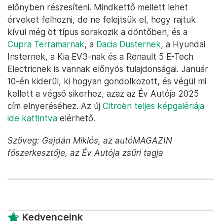
előnyben részesíteni. Mindkettő mellett lehet
érveket felhozni, de ne felejtsük el, hogy rajtuk
kívül még öt típus sorakozik a döntőben, és a
Cupra Terramarnak
, a
Dacia Dusternek
, a Hyundai
Insternek, a Kia EV3-nak és a Renault 5 E-Tech
Electricnek is vannak előnyös tulajdonságai. Január
10-én kiderül, ki hogyan gondolkozott, és végül mi
kellett a végső sikerhez, azaz az Év Autója 2025
cím elnyeréséhez. Az új
Citroën teljes képgalériája
ide kattintva
elérhető.
Szöveg: Gajdán Miklós, az autóMAGAZIN
főszerkesztője, az Év Autója zsűri tagja
Kedvenceink