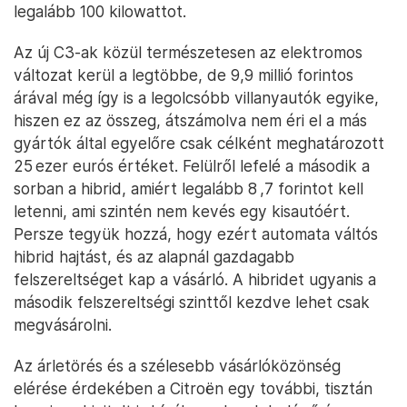
legalább 100 kilowattot.
Az új C3-ak közül természetesen az elektromos
változat kerül a legtöbbe, de 9,9 millió forintos
árával még így is a legolcsóbb villanyautók egyike,
hiszen ez az összeg, átszámolva nem éri el a más
gyártók által egyelőre csak célként meghatározott
25 ezer eurós értéket. Felülről lefelé a második a
sorban a hibrid, amiért legalább 8 ,7 forintot kell
letenni, ami szintén nem kevés egy kisautóért.
Persze tegyük hozzá, hogy ezért automata váltós
hibrid hajtást, és az alapnál gazdagabb
felszereltséget kap a vásárló. A hibridet ugyanis a
második felszereltségi szinttől kezdve lehet csak
megvásárolni.
Az árletörés és a szélesebb vásárlóközönség
elérése érdekében a Citroën egy további, tisztán