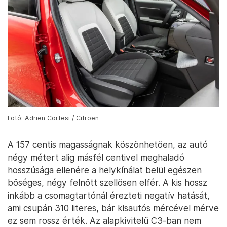
Fotó: Adrien Cortesi / Citroën
A 157 centis magasságnak köszönhetően, az autó
négy métert alig másfél centivel meghaladó
hosszúsága ellenére a helykínálat belül egészen
bőséges, négy felnőtt szellősen elfér. A kis hossz
inkább a csomagtartónál érezteti negatív hatását,
ami csupán 310 literes, bár kisautós mércével mérve
ez sem rossz érték. Az alapkivitelű C3-ban nem