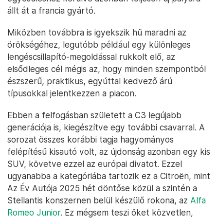
állt át a francia gyártó.
Miközben továbbra is igyekszik hű maradni az
örökségéhez, legutóbb például egy különleges
lengéscsillapító-megoldással rukkolt elő, az
elsődleges cél mégis az, hogy minden szempontból
észszerű, praktikus, egyúttal kedvező árú
típusokkal jelentkezzen a piacon.
Ebben a felfogásban született a C3 legújabb
generációja is, kiegészítve egy további csavarral. A
sorozat összes korábbi tagja hagyományos
felépítésű kisautó volt, az újdonság azonban egy kis
SUV, követve ezzel az európai divatot. Ezzel
ugyanabba a kategóriába tartozik ez a Citroën, mint
Az Év Autója 2025 hét döntőse közül a szintén a
Stellantis konszernen belül készülő rokona, az
Alfa
Romeo Junior
. Ez mégsem teszi őket közvetlen,