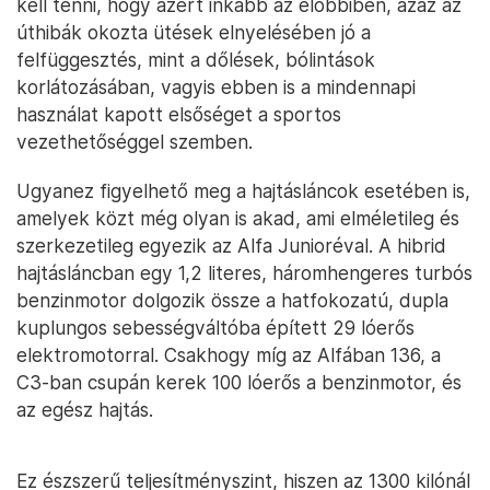
kell tenni, hogy azért inkább az előbbiben, azaz az
úthibák okozta ütések elnyelésében jó a
felfüggesztés, mint a dőlések, bólintások
korlátozásában, vagyis ebben is a mindennapi
használat kapott elsőséget a sportos
vezethetőséggel szemben.
Ugyanez figyelhető meg a hajtásláncok esetében is,
amelyek közt még olyan is akad, ami elméletileg és
szerkezetileg egyezik az Alfa Junioréval. A hibrid
hajtásláncban egy 1,2 literes, háromhengeres turbós
benzinmotor dolgozik össze a hatfokozatú, dupla
kuplungos sebességváltóba épített 29 lóerős
elektromotorral. Csakhogy míg az Alfában 136, a
C3-ban csupán kerek 100 lóerős a benzinmotor, és
az egész hajtás.
Ez észszerű teljesítményszint, hiszen az 1300 kilónál