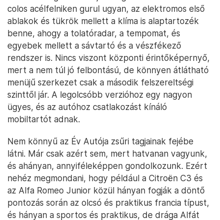
colos acélfelniken gurul ugyan, az elektromos első
ablakok és tükrök mellett a klíma is alaptartozék
benne, ahogy a tolatóradar, a tempomat, és
egyebek mellett a sávtartó és a vészfékező
rendszer is. Nincs viszont központi érintőképernyő,
mert a nem túl jó felbontású, de könnyen átlátható
menüjű szerkezet csak a második felszereltségi
szinttől jár. A legolcsóbb verzióhoz egy nagyon
ügyes, és az autóhoz csatlakozást kínáló
mobiltartót adnak.
Nem könnyű az Év Autója zsűri tagjainak fejébe
látni. Már csak azért sem, mert hatvanan vagyunk,
és ahányan, annyiféleképpen gondolkozunk. Ezért
nehéz megmondani, hogy például a Citroën C3 és
az Alfa Romeo Junior közül hányan fogják a döntő
pontozás során az olcsó és praktikus francia típust,
és hányan a sportos és praktikus, de drága Alfát