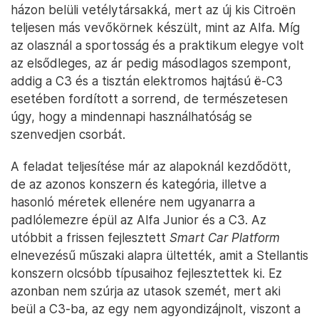
házon belüli vetélytársakká, mert az új kis Citroën
teljesen más vevőkörnek készült, mint az Alfa. Míg
az olasznál a sportosság és a praktikum elegye volt
az elsődleges, az ár pedig másodlagos szempont,
addig a C3 és a tisztán elektromos hajtású ë-C3
esetében fordított a sorrend, de természetesen
úgy, hogy a mindennapi használhatóság se
szenvedjen csorbát.
A feladat teljesítése már az alapoknál kezdődött,
de az azonos konszern és kategória, illetve a
hasonló méretek ellenére nem ugyanarra a
padlólemezre épül az Alfa Junior és a C3. Az
utóbbit a frissen fejlesztett
Smart Car Platform
elnevezésű műszaki alapra ültették, amit a Stellantis
konszern olcsóbb típusaihoz fejlesztettek ki. Ez
azonban nem szúrja az utasok szemét, mert aki
beül a C3-ba, az egy nem agyondizájnolt, viszont a