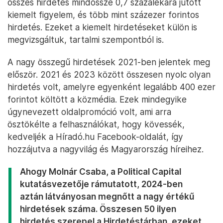
összes hirdetés mindössze 0,7 százalékára jutott
kiemelt figyelem, és több mint százezer forintos
hirdetés. Ezeket a kiemelt hirdetéseket külön is
megvizsgáltuk, tartalmi szempontból is.
A nagy összegű hirdetések 2021-ben jelentek meg
először. 2021 és 2023 között összesen nyolc olyan
hirdetés volt, amelyre egyenként legalább 400 ezer
forintot költött a közmédia. Ezek mindegyike
úgynevezett oldalpromóció volt, ami arra
ösztökélte a felhasználókat, hogy kövessék,
kedveljék a Híradó.hu Facebook-oldalát, így
hozzájutva a nagyvilág és Magyarország híreihez.
Ahogy Molnár Csaba, a Political Capital
kutatásvezetője rámutatott, 2024-ben
aztán látványosan megnőtt a nagy értékű
hirdetések száma. Összesen 50 ilyen
hirdetés szerepel a Hirdetéstárban, ezeket