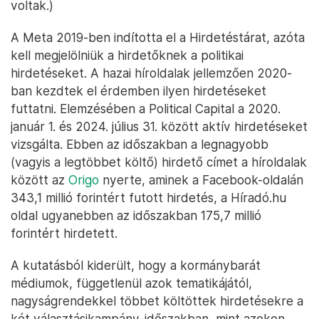
voltak.)
A Meta 2019-ben indította el a Hirdetéstárat, azóta
kell megjelölniük a hirdetőknek a politikai
hirdetéseket. A hazai híroldalak jellemzően 2020-
ban kezdtek el érdemben ilyen hirdetéseket
futtatni. Elemzésében a Political Capital a 2020.
január 1. és 2024. július 31. között aktív hirdetéseket
vizsgálta. Ebben az időszakban a legnagyobb
(vagyis a legtöbbet költő) hirdető címet a híroldalak
között az
Origo
nyerte, aminek a Facebook-oldalán
343,1 millió forintért futott hirdetés, a Híradó.hu
oldal ugyanebben az időszakban 175,7 millió
forintért hirdetett.
A kutatásból kiderült, hogy a kormánybarát
médiumok, függetlenül azok tematikájától,
nagyságrendekkel többet költöttek hirdetésekre a
két választásikampány-időszakban, mint azokon