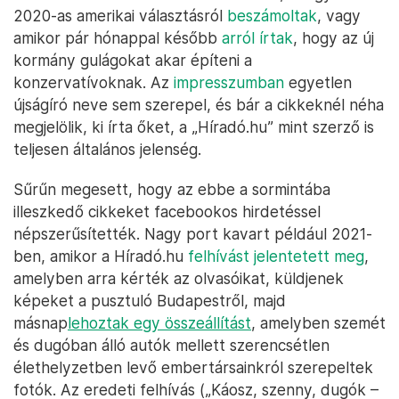
2020-as amerikai választásról
beszámoltak
, vagy
amikor pár hónappal később
arról írtak
, hogy az új
kormány gulágokat akar építeni a
konzervatívoknak. Az
impresszumban
egyetlen
újságíró neve sem szerepel, és bár a cikkeknél néha
megjelölik, ki írta őket, a „Híradó.hu” mint szerző is
teljesen általános jelenség.
Sűrűn megesett, hogy az ebbe a sormintába
illeszkedő cikkeket facebookos hirdetéssel
népszerűsítették. Nagy port kavart például 2021-
ben, amikor a Híradó.hu
felhívást jelentetett meg
,
amelyben arra kérték az olvasóikat, küldjenek
képeket a pusztuló Budapestről, majd
másnap
lehoztak egy összeállítást
, amelyben szemét
és dugóban álló autók mellett szerencsétlen
élethelyzetben levő embertársainkról szerepeltek
fotók. Az eredeti felhívás („Káosz, szenny, dugók –