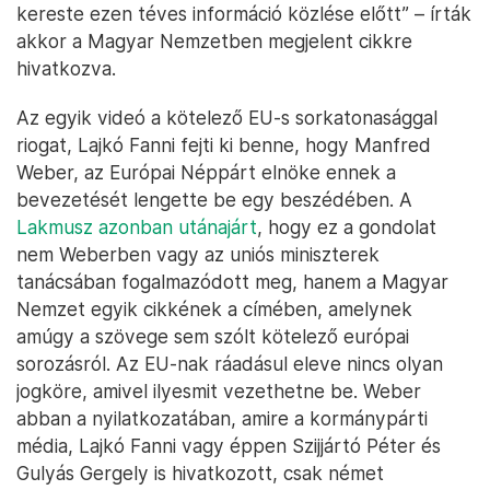
kereste ezen téves információ közlése előtt” – írták
akkor a Magyar Nemzetben megjelent cikkre
hivatkozva.
Az egyik videó a kötelező EU-s sorkatonasággal
riogat, Lajkó Fanni fejti ki benne, hogy Manfred
Weber, az Európai Néppárt elnöke ennek a
bevezetését lengette be egy beszédében. A
Lakmusz azonban utánajárt
, hogy ez a gondolat
nem Weberben vagy az uniós miniszterek
tanácsában fogalmazódott meg, hanem a Magyar
Nemzet egyik cikkének a címében, amelynek
amúgy a szövege sem szólt kötelező európai
sorozásról. Az EU-nak ráadásul eleve nincs olyan
jogköre, amivel ilyesmit vezethetne be. Weber
abban a nyilatkozatában, amire a kormánypárti
média, Lajkó Fanni vagy éppen Szijjártó Péter és
Gulyás Gergely is hivatkozott, csak német