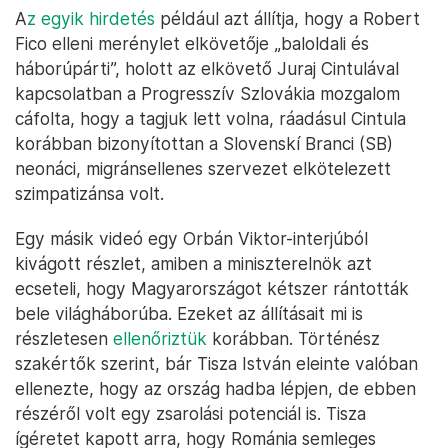
A
z egyik hirdetés
például azt állítja, hogy a Robert
Fico elleni merénylet elkövetője „baloldali és
háborúpárti”, holott az elkövető Juraj Cintulával
kapcsolatban a Progresszív Szlovákia mozgalom
cáfolta, hogy a tagjuk lett volna, ráadásul Cintula
korábban bizonyítottan a Slovenskí Branci (SB)
neonáci, migránsellenes szervezet elkötelezett
szimpatizánsa volt.
Egy másik videó egy Orbán Viktor-interjúból
kivágott részlet, amiben a miniszterelnök azt
ecseteli, hogy Magyarországot kétszer rántották
bele világháborúba. Ezeket az állításait mi is
részletesen
ellenőriztük
korábban. Történész
szakértők szerint, bár Tisza István eleinte valóban
ellenezte, hogy az ország hadba lépjen, de ebben
részéről volt egy zsarolási potenciál is. Tisza
ígéretet kapott arra, hogy Románia semleges