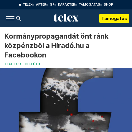
TELEX
AFTER
G7
KARAKTER
TÁMOGATÁS
SHOP
Támogatás
Kormánypropagandát önt ránk
közpénzből a Híradó.hu a
Facebookon
TECHTUD
BELFÖLD