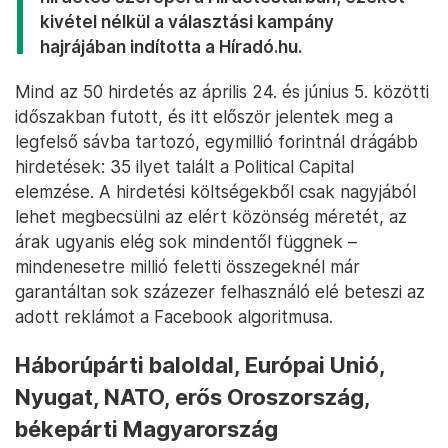
kivétel nélkül a választási kampány
hajrájában indította a Híradó.hu.
Mind az 50 hirdetés az április 24. és június 5. közötti
időszakban futott, és itt először jelentek meg a
legfelső sávba tartozó, egymillió forintnál drágább
hirdetések: 35 ilyet talált a Political Capital
elemzése. A hirdetési költségekből csak nagyjából
lehet megbecsülni az elért közönség méretét, az
árak ugyanis elég sok mindentől függnek –
mindenesetre millió feletti összegeknél már
garantáltan sok százezer felhasználó elé beteszi az
adott reklámot a Facebook algoritmusa.
Háborúpárti baloldal, Európai Unió,
Nyugat, NATO, erős Oroszország,
békepárti Magyarország