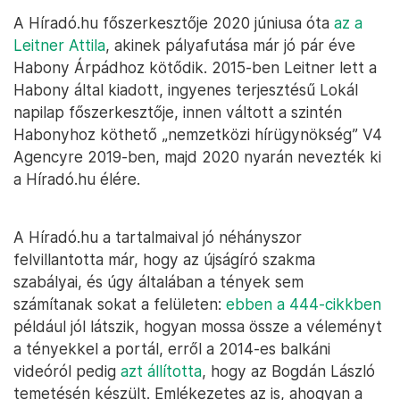
A Híradó.hu főszerkesztője 2020 júniusa óta
az a
Leitner Attila
, akinek pályafutása már jó pár éve
Habony Árpádhoz kötődik. 2015-ben Leitner lett a
Habony által kiadott, ingyenes terjesztésű Lokál
napilap főszerkesztője, innen váltott a szintén
Habonyhoz köthető „nemzetközi hírügynökség” V4
Agencyre 2019-ben, majd 2020 nyarán nevezték ki
a Híradó.hu élére.
A Híradó.hu a tartalmaival jó néhányszor
felvillantotta már, hogy az újságíró szakma
szabályai, és úgy általában a tények sem
számítanak sokat a felületen:
ebben a 444-cikkben
például jól látszik, hogyan mossa össze a véleményt
a tényekkel a portál, erről a 2014-es balkáni
videóról pedig
azt állította
, hogy az Bogdán László
temetésén készült. Emlékezetes az is, ahogyan a