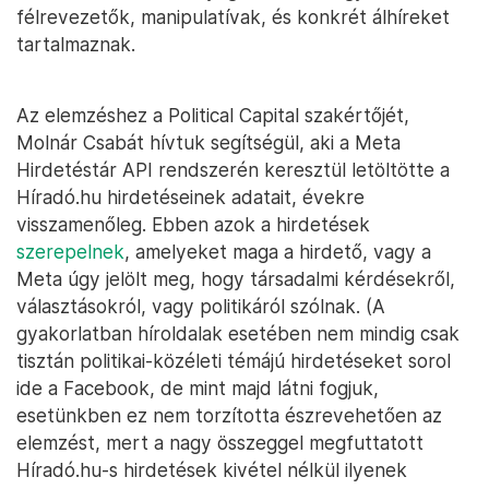
félrevezetők, manipulatívak, és konkrét álhíreket
tartalmaznak.
Az elemzéshez a Political Capital szakértőjét,
Molnár Csabát hívtuk segítségül, aki a Meta
Hirdetéstár API rendszerén keresztül letöltötte a
Híradó.hu hirdetéseinek adatait, évekre
visszamenőleg. Ebben azok a hirdetések
szerepelnek
, amelyeket maga a hirdető, vagy a
Meta úgy jelölt meg, hogy társadalmi kérdésekről,
választásokról, vagy politikáról szólnak. (A
gyakorlatban híroldalak esetében nem mindig csak
tisztán politikai-közéleti témájú hirdetéseket sorol
ide a Facebook, de mint majd látni fogjuk,
esetünkben ez nem torzította észrevehetően az
elemzést, mert a nagy összeggel megfuttatott
Híradó.hu-s hirdetések kivétel nélkül ilyenek