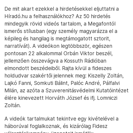
De mit akart ezekkel a hirdetésekkel eljuttatni a
Híradó.hu a felhasználókhoz? Az 50 hirdetés
mindegyik rövid videós tartalom, a Megafontól
ismerős stílusban (egy személy magyarázza el a
képileg és hangilag is megtámogatott sztorit,
narratívát). A videókon legtöbbször, egészen
pontosan 22 alkalommal Orbán Viktor beszél,
jellemzően összevágva a Kossuth Rádióban
elmondott beszédeiből. Rajta kívül a fideszes
holdudvar szakértői jelennek meg: Kiszelly Zoltán,
Lajkó Fanni, Somkuti Bálint, Palóc André, Pálfalvi
Milán, az azóta a Szuverenitásvédelmi Kutatóintézet
élére kinevezett Horváth József és ifj. Lomniczi
Zoltán.
A videók tartalmukat tekintve egy kivételével a
háborúval foglalkoznak, és kizárólag Fidesz