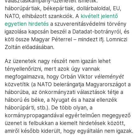
választásikampány-üzeneteit ismétlik:
háborúpártiak, békepártiak, dollárbaloldal, EU,
NATO, elhibázott szankciók. A
kivételt jelentő
egyetlen hirdetés
a szuverenitásvédelmi törvény
igazolása kapcsán beszél a Datadat-botrányról, és
köti össze Magyar Péterrel – mindezt ifj. Lomniczi
Zoltán előadásában.
Az üzenetek nagy részét nem igazán lehet
tényellenőrizni, mert azok úgy vannak
megfogalmazva, hogy Orbán Viktor
véleményét
közvetítik (a NATO belerángatja Magyarországot a
háborúba, az önkormányzati választások tétje a
háború és béke, a Nyugat és a hazai ellenzék
háborúpárti, stb.). De több olyan, a
kormánypropagandával egyértelműen megegyező
üzenet is felbukkan a kiemelt hirdetések között,
amiről később kiderült, hogy egyáltalán nem igazak.