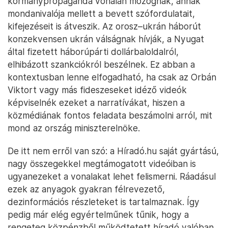
kormánypropaganda vonalán mozognak, annak
mondanivalója mellett a bevett szófordulatait,
kifejezéseit is átveszik. Az orosz–ukrán háborút
konzekvensen ukrán válságnak hívják, a Nyugat
által fizetett háborúpárti dollárbaloldalról,
elhibázott szankciókról beszélnek. Ez abban a
kontextusban lenne elfogadható, ha csak az Orbán
Viktort vagy más fideszeseket idéző videók
képviselnék ezeket a narratívákat, hiszen a
közmédiának fontos feladata beszámolni arról, mit
mond az ország miniszterelnöke.
De itt nem erről van szó: a Híradó.hu saját gyártású,
nagy összegekkel megtámogatott videóiban is
ugyanezeket a vonalakat lehet felismerni. Ráadásul
ezek az anyagok gyakran félrevezető,
dezinformációs részleteket is tartalmaznak. Így
pedig már elég egyértelműnek tűnik, hogy a
rengeteg közpénzből működtetett híradó valóban