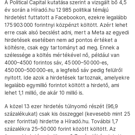
A Political Capital kutatása szerint a vizsgált bő 4,5
év során a Híradó.hu 12 985 politikai témájú
hirdetést futtatott a Facebookon, ezekre legalább
175 903 000 forintnyi közpénzt költött. Azért lehet
erre csak alsó becslést adni, mert a Meta az egyedi
hirdetések esetében nem ad pontos értéket a
költésre, csak egy tartományt ad meg. Ennek a
szélessége a költés mértékével nő, például van
4000–4500 forintos sáv, 45 000–50 000-es,
450 000–500 000-es, a legfelső sáv pedig felülről
nyitott. Ide azok a hirdetések tartoznak, amelyekre
legalább egymillió forintot költött a hirdető, ami
lehet 1,1 millió, de akár 10 millió is.
A közel 13 ezer hirdetés túlnyomó részét (96,9
százalékukat) csak kis összeggel (kevesebb mint 25
ezer forinttal) hirdette a Híradó.hu. További 1,7
százalékra 25–50 000 forint között költött. Az