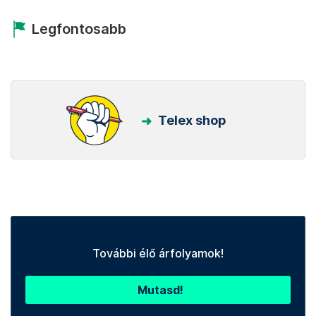
Legfontosabb
Telex shop
További élő árfolyamok!
Mutasd!