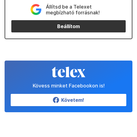
Állítsd be a Telexet
megbízható forrásnak!
Beállítom
Kövess minket Facebookon is!
Követem!