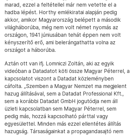
marad, ezzel a feltétellel már nem vetette el a
hadba lépést. Horthy emlékiratai alapján pedig
akkor, amikor Magyarország belépett a második
világháborúba, még nem volt német nyomás az
országon, 1941 júniusában tehát éppen nem volt
kényszerítő erő, ami belerángathatta volna az
országot a háborúba.
Aztán ott van ifj. Lomniczi Zoltán, aki az egyik
videóban a Datadatot köti össze Magyar Péterrel, a
kapcsolatot viszont a Datadat közleményben
cáfolta. „Szemben a Magyar Nemzet ma megjelent
hazug állításával, sem a Datadat Professional Kft.,
sem a korábbi Datadat GmbH jogutódja nem áll
üzleti kapcsolatban sem Magyar Péterrel, sem
pedig más, hozzá kapcsolható párttal vagy
egyesülettel. Minden más ezzel ellentétes állítás
hazugság. Társaságainkat a propagandasajtó nem