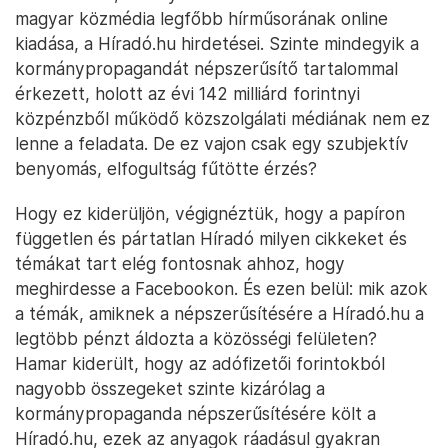
magyar közmédia legfőbb hírműsorának online
kiadása, a Híradó.hu hirdetései. Szinte mindegyik a
kormánypropagandát népszerűsítő tartalommal
érkezett, holott az évi 142 milliárd forintnyi
közpénzből működő közszolgálati médiának nem ez
lenne a feladata. De ez vajon csak egy szubjektív
benyomás, elfogultság fűtötte érzés?
Hogy ez kiderüljön, végignéztük, hogy a papíron
független és pártatlan Híradó milyen cikkeket és
témákat tart elég fontosnak ahhoz, hogy
meghirdesse a Facebookon. És ezen belül: mik azok
a témák, amiknek a népszerűsítésére a Híradó.hu a
legtöbb pénzt áldozta a közösségi felületen?
Hamar kiderült, hogy az adófizetői forintokból
nagyobb összegeket szinte kizárólag a
kormánypropaganda népszerűsítésére költ a
Híradó.hu, ezek az anyagok ráadásul gyakran