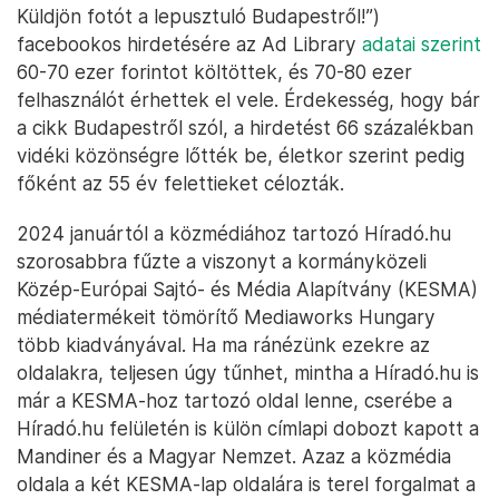
Küldjön fotót a lepusztuló Budapestről!”)
facebookos hirdetésére az Ad Library
adatai szerint
60-70 ezer forintot költöttek, és 70-80 ezer
felhasználót érhettek el vele. Érdekesség, hogy bár
a cikk Budapestről szól, a hirdetést 66 százalékban
vidéki közönségre lőtték be, életkor szerint pedig
főként az 55 év felettieket célozták.
2024 januártól a közmédiához tartozó Híradó.hu
szorosabbra fűzte a viszonyt a kormányközeli
Közép-Európai Sajtó- és Média Alapítvány (KESMA)
médiatermékeit tömörítő Mediaworks Hungary
több kiadványával. Ha ma ránézünk ezekre az
oldalakra, teljesen úgy tűnhet, mintha a Híradó.hu is
már a KESMA-hoz tartozó oldal lenne, cserébe a
Híradó.hu felületén is külön címlapi dobozt kapott a
Mandiner és a Magyar Nemzet. Azaz a közmédia
oldala a két KESMA-lap oldalára is terel forgalmat a