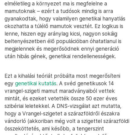
elméletileg a környezet ma is megfelelne a
mamutoknak – ezért a tudósok mindig is arra
gyanakodtak, hogy valamilyen genetikai hanyatlás
okozhatta a túlélő mamutok vesztét. Ez logikus is
lenne, hiszen egy aránylag kicsi, nagyon sokáig
beltenyészetben élő populációban óhatatlanul is
megjelennek és megerősödnek ennyi generáció
után hibás gének, genetikai rendellenességek.
Ezt a kihalási teóriát próbálta most megerősíteni
egy
genetikai kutatás
. A svéd genetikusok 14
vrangel-szigeti mamut maradványaiból vettek
mintát, és ezeket vetették össze 50 ezer éves
szibériai leletekkel. A DNS-vizsgálat azt mutatta,
hogy a Vrangel-szigetet a szárazföldről északra
vándorló (akkoriban még volt a szigettel szárazföldi
összeköttetés, ami később, a tengerszint