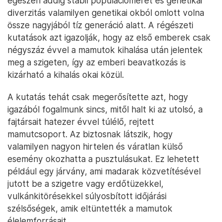
egészen addig stabil populációméret és genetikai
diverzitás valamilyen genetikai okból omlott volna
össze nagyjából tíz generáció alatt. A régészeti
kutatások azt igazolják, hogy az első emberek csak
négyszáz évvel a mamutok kihalása után jelentek
meg a szigeten, így az emberi beavatkozás is
kizárható a kihalás okai közül.
A kutatás tehát csak megerősítette azt, hogy
igazából fogalmunk sincs, mitől halt ki az utolsó, a
fajtársait hatezer évvel túlélő, rejtett
mamutcsoport. Az biztosnak látszik, hogy
valamilyen nagyon hirtelen és váratlan külső
esemény okozhatta a pusztulásukat. Ez lehetett
például egy járvány, ami madarak közvetítésével
jutott be a szigetre vagy erdőtüzekkel,
vulkánkitörésekkel súlyosbított időjárási
szélsőségek, amik eltüntették a mamutok
élelemforrásait.