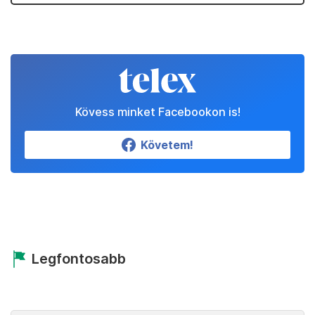
Kövess minket Facebookon is!
Követem!
Legfontosabb