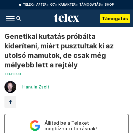
TELEX
AFTER
G7
KARAKTER
TÁMOGATÁS
SHOP
Támogatás
Genetikai kutatás próbálta
kideríteni, miért pusztultak ki az
utolsó mamutok, de csak még
mélyebb lett a rejtély
TECHTUD
Hanula Zsolt
Állítsd be a Telexet
megbízható forrásnak!