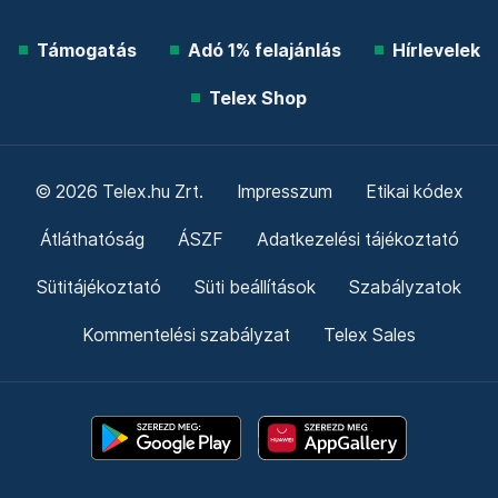
Támogatás
Adó 1% felajánlás
Hírlevelek
Telex Shop
© 2026 Telex.hu Zrt.
Impresszum
Etikai kódex
Átláthatóság
ÁSZF
Adatkezelési tájékoztató
Sütitájékoztató
Süti beállítások
Szabályzatok
Kommentelési szabályzat
Telex Sales