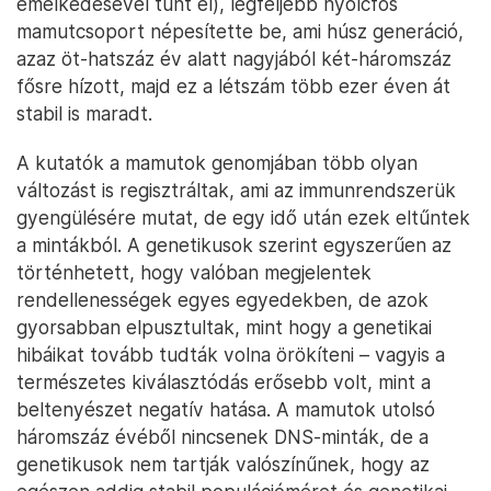
emelkedésével tűnt el), legfeljebb nyolcfős
mamutcsoport népesítette be, ami húsz generáció,
azaz öt-hatszáz év alatt nagyjából két-háromszáz
fősre hízott, majd ez a létszám több ezer éven át
stabil is maradt.
A kutatók a mamutok genomjában több olyan
változást is regisztráltak, ami az immunrendszerük
gyengülésére mutat, de egy idő után ezek eltűntek
a mintákból. A genetikusok szerint egyszerűen az
történhetett, hogy valóban megjelentek
rendellenességek egyes egyedekben, de azok
gyorsabban elpusztultak, mint hogy a genetikai
hibáikat tovább tudták volna örökíteni – vagyis a
természetes kiválasztódás erősebb volt, mint a
beltenyészet negatív hatása. A mamutok utolsó
háromszáz évéből nincsenek DNS-minták, de a
genetikusok nem tartják valószínűnek, hogy az