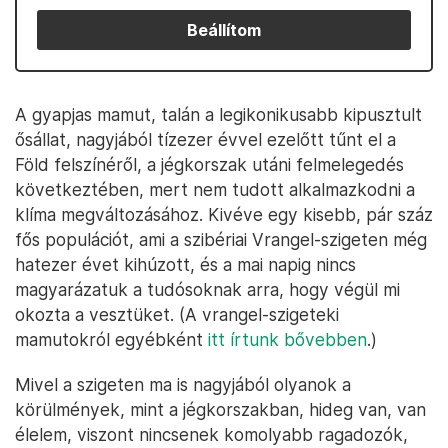
Beállítom
A gyapjas mamut, talán a legikonikusabb kipusztult
ősállat, nagyjából tízezer évvel ezelőtt tűnt el a
Föld felszínéről, a jégkorszak utáni felmelegedés
következtében, mert nem tudott alkalmazkodni a
klíma megváltozásához. Kivéve egy kisebb, pár száz
fős populációt, ami a szibériai Vrangel-szigeten még
hatezer évet kihúzott, és a mai napig nincs
magyarázatuk a tudósoknak arra, hogy végül mi
okozta a vesztüket. (A vrangel-szigeteki
mamutokról egyébként
itt írtunk bővebben
.)
Mivel a szigeten ma is nagyjából olyanok a
körülmények, mint a jégkorszakban, hideg van, van
élelem, viszont nincsenek komolyabb ragadozók,