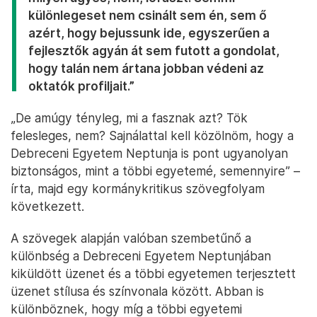
különlegeset nem csinált sem én, sem ő
azért, hogy bejussunk ide, egyszerűen a
fejlesztők agyán át sem futott a gondolat,
hogy talán nem ártana jobban védeni az
oktatók profiljait.”
„De amúgy tényleg, mi a fasznak azt? Tök
felesleges, nem? Sajnálattal kell közölnöm, hogy a
Debreceni Egyetem Neptunja is pont ugyanolyan
biztonságos, mint a többi egyetemé, semennyire” –
írta, majd egy kormánykritikus szövegfolyam
következett.
A szövegek alapján valóban szembetűnő a
különbség a Debreceni Egyetem Neptunjában
kiküldött üzenet és a többi egyetemen terjesztett
üzenet stílusa és színvonala között. Abban is
különböznek, hogy míg a többi egyetemi