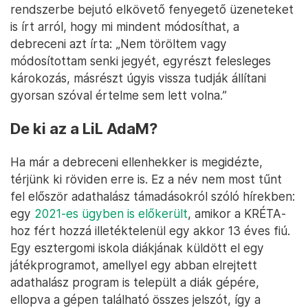
rendszerbe bejutó elkövető fenyegető üzeneteket
is írt arról, hogy mi mindent módosíthat, a
debreceni azt írta: „Nem töröltem vagy
módosítottam senki jegyét, egyrészt felesleges
károkozás, másrészt úgyis vissza tudják állítani
gyorsan szóval értelme sem lett volna.”
De ki az a LiL AdaM?
Ha már a debreceni ellenhekker is megidézte,
térjünk ki röviden erre is. Ez a név nem most tűnt
fel először adathalász támadásokról szóló hírekben:
egy
2021-es ügyben is előkerült
, amikor a KRÉTA-
hoz fért hozzá illetéktelenül egy akkor 13 éves fiú.
Egy esztergomi iskola diákjának küldött el egy
játékprogramot, amellyel egy abban elrejtett
adathalász program is települt a diák gépére,
ellopva a gépen található összes jelszót, így a