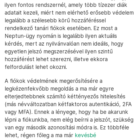
ilyen fontos rendszernél, amely több tízezer diák
adatait kezeli, miért nem elérhető erősebb védelem
legalább a szélesebb körű hozzáféréssel
rendelkező tanári fiókok esetében. Ez most a
Neptun-ügy nyomán is legalább ilyen aktuális
kérdés, mert az nyilvánvalóan nem ideális, hogy
egyetlen jelszó megszerzésével ilyen szintű
hozzáférést lehet szerezni, illetve ekkora
felfordulást lehet okozni.
A fiókok védelmének megerősítésére a
legkézenfekvőbb megoldás a ma már egyre
elterjedtebbnek számító kéttényezős hitelesítés
(más névváltozatban kétfaktoros autentikáció, 2FA
vagy MFA). Ennek a lényege, hogy ha be akarunk
lépni a fiókunkba, nem elég beírni a jelszót, szükség
van egy második azonosítási módra is. Ez többféle
lehet, régen főleg a ma már
kevésbé