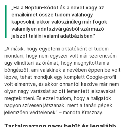
„Ha a Neptun-kódot és a nevet vagy az
emailcímet össze tudom valahogy
kapcsolni, akkor valószínűleg már fogok
valamilyen adatszivárgásból származó
jelszót találni valami adatbázisban.”
„A másik, hogy egyetemi oktatóként el tudom
mondani, hogy nem egyszer volt már szerencsém
úgy elindítani az órámat, hogy megnyitottam a
böngészőt, ami valakinek a nevében éppen be volt
lépve, tehát mondjuk egy komplett Google-profil
volt elmentve, és akkor onnantól kezdve már nem
olyan nagy varázslat az ott lementett jelszavakat
megtekinteni. És ezzel tudom, hogy a hallgatók
nagyon szívesen játszanak, mert a tanári gépek
jellemzően védtelenek” – mondta Krasznay.
Tartalmazzon nagy betűt és legalább