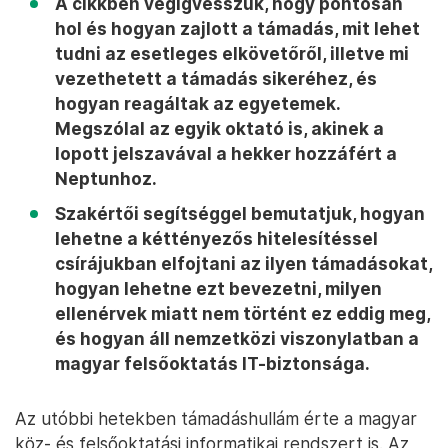
A cikkben végigvesszük, hogy pontosan
hol és hogyan zajlott a támadás, mit lehet
tudni az esetleges elkövetőről, illetve mi
vezethetett a támadás sikeréhez, és
hogyan reagáltak az egyetemek.
Megszólal az egyik oktató is, akinek a
lopott jelszavával a hekker hozzáfért a
Neptunhoz.
Szakértői segítséggel bemutatjuk, hogyan
lehetne a kéttényezős hitelesítéssel
csírájukban elfojtani az ilyen támadásokat,
hogyan lehetne ezt bevezetni, milyen
ellenérvek miatt nem történt ez eddig meg,
és hogyan áll nemzetközi viszonylatban a
magyar felsőoktatás IT-biztonsága.
Az utóbbi hetekben támadáshullám érte a magyar
köz- és felsőoktatási informatikai rendszert is. Az