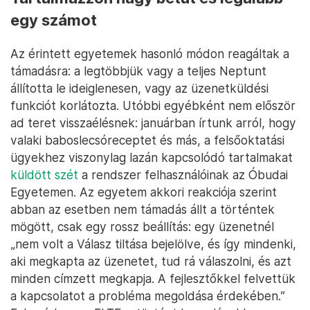
egy számot
Az érintett egyetemek hasonló módon reagáltak a
támadásra: a legtöbbjük vagy a teljes Neptunt
állította le ideiglenesen, vagy az üzenetküldési
funkciót korlátozta. Utóbbi egyébként nem először
ad teret visszaélésnek: januárban írtunk arról, hogy
valaki baboslecsóreceptet és más, a felsőoktatási
ügyekhez viszonylag lazán kapcsolódó tartalmakat
küldött szét
a rendszer felhasználóinak az Óbudai
Egyetemen. Az egyetem akkori reakciója szerint
abban az esetben nem támadás állt a történtek
mögött, csak egy rossz beállítás: egy üzenetnél
„nem volt a Válasz tiltása bejelölve, és így mindenki,
aki megkapta az üzenetet, tud rá válaszolni, és azt
minden címzett megkapja. A fejlesztőkkel felvettük
a kapcsolatot a probléma megoldása érdekében.”