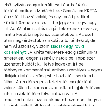
első nyilvánosságra került eset április 24-én
történt, amikor a Madách Imre Gimnázium KRÉTA-
jához fért hozzá valaki, és egy tanári profilról
küldött üzeneteket és írt be jegyeket, ugyanúgy
LiL AdaM aláírással és magát telexesnek nevezve,
mint a későbbi neptunos üzenetekben. Az eset
után megkérdeztük az iskolát a történtekről, de
nem válaszoltak, viszont
kiadtak egy rövid
közleményt
: „A Kréta felületére eddig számunkra
ismeretlen, idegen személy hatolt be. Több ezer
üzenetet küldött ki, illetve jegyeket írt be,
többnyire kommentárral, amiben személyes – egyes
diákjainkkal összefüggésbe hozható – sérelem is
állhat. A rendőrségen a feljelentés megtörtént,
valószínűleg hamarosan azonosítani fogják. A téves
információk törlése folyamatban van. A
rendszerkritikus üzenetek mellett szerepel, hogy a
tanárok mellett áll. Ezzel a cselekedetével több