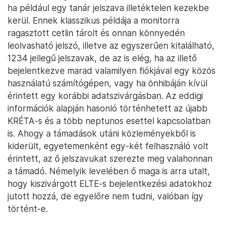
ha például egy tanár jelszava illetéktelen kezekbe
kerül. Ennek klasszikus példája a monitorra
ragasztott cetlin tárolt és onnan könnyedén
leolvasható jelszó, illetve az egyszerűen kitalálható,
1234 jellegű jelszavak, de az is elég, ha az illető
bejelentkezve marad valamilyen fiókjával egy közös
használatú számítógépen, vagy ha önhibáján kívül
érintett egy korábbi adatszivárgásban. Az eddigi
információk alapján hasonló történhetett az újabb
KRÉTA-s és a több neptunos esettel kapcsolatban
is. Ahogy a támadások utáni közleményekből is
kiderült, egyetemenként egy-két felhasználó volt
érintett, az ő jelszavukat szerezte meg valahonnan
a támadó. Némelyik levelében ő maga is arra utalt,
hogy kiszivárgott ELTE-s bejelentkezési adatokhoz
jutott hozzá, de egyelőre nem tudni, valóban így
történt-e.