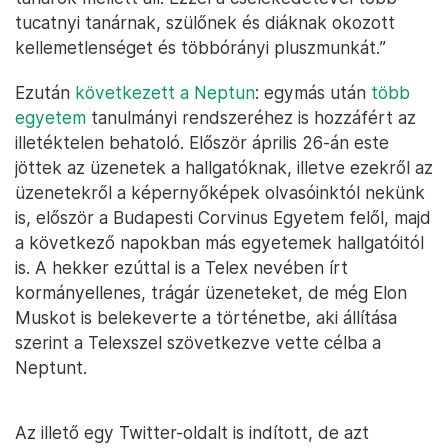
tucatnyi tanárnak, szülőnek és diáknak okozott
kellemetlenséget és többórányi pluszmunkát.”
Ezután
következett a Neptun
: egymás után
több
egyetem
tanulmányi rendszeréhez is hozzáfért az
illetéktelen behatoló. Először április 26-án este
jöttek az üzenetek a hallgatóknak, illetve ezekről az
üzenetekről a képernyőképek olvasóinktól nekünk
is, először a Budapesti Corvinus Egyetem felől, majd
a következő napokban más egyetemek hallgatóitól
is. A hekker ezúttal is a Telex nevében írt
kormányellenes, trágár üzeneteket, de még Elon
Muskot is belekeverte a történetbe, aki állítása
szerint a Telexszel szövetkezve vette célba a
Neptunt.
Az illető egy Twitter-oldalt is indított, de azt