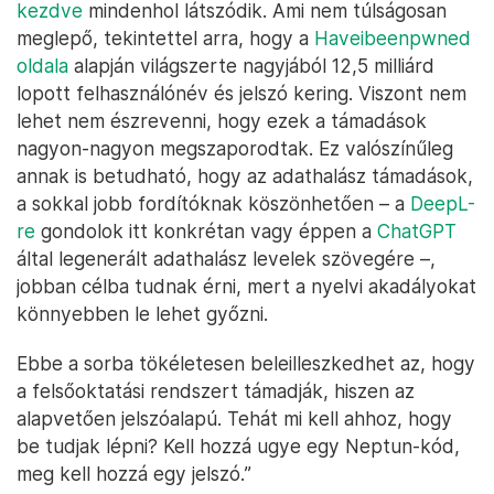
kezdve
mindenhol látszódik. Ami nem túlságosan
meglepő, tekintettel arra, hogy a
Haveibeenpwned
oldala
alapján világszerte nagyjából 12,5 milliárd
lopott felhasználónév és jelszó kering. Viszont nem
lehet nem észrevenni, hogy ezek a támadások
nagyon-nagyon megszaporodtak. Ez valószínűleg
annak is betudható, hogy az adathalász támadások,
a sokkal jobb fordítóknak köszönhetően – a
DeepL-
re
gondolok itt konkrétan vagy éppen a
ChatGPT
által legenerált adathalász levelek szövegére –,
jobban célba tudnak érni, mert a nyelvi akadályokat
könnyebben le lehet győzni.
Ebbe a sorba tökéletesen beleilleszkedhet az, hogy
a felsőoktatási rendszert támadják, hiszen az
alapvetően jelszóalapú. Tehát mi kell ahhoz, hogy
be tudjak lépni? Kell hozzá ugye egy Neptun-kód,
meg kell hozzá egy jelszó.”