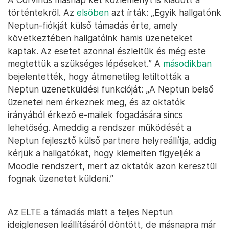
történtekről. Az
elsőben
azt írták: „Egyik hallgatónk
Neptun-fiókját külső támadás érte, amely
következtében hallgatóink hamis üzeneteket
kaptak. Az esetet azonnal észleltük és még este
megtettük a szükséges lépéseket.” A
másodikban
bejelentették, hogy átmenetileg letiltották a
Neptun üzenetküldési funkcióját: „A Neptun belső
üzenetei nem érkeznek meg, és az oktatók
irányából érkező e-mailek fogadására sincs
lehetőség. Ameddig a rendszer működését a
Neptun fejlesztő külső partnere helyreállítja, addig
kérjük a hallgatókat, hogy kiemelten figyeljék a
Moodle rendszert, mert az oktatók azon keresztül
fognak üzenetet küldeni.”
Az ELTE a támadás miatt a teljes Neptun
ideiglenesen leállításáról döntött, de másnapra már