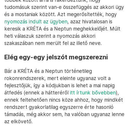
tudomásuk szerint van-e összefüggés az akkori ügy
és a mostaniak között. Azt megerősítették, hogy
nyomozás indult az ügyben
, azaz hivatalosan is
keresik a KRÉTA és a Neptun meghekkelőjét. Múlt
heti válaszuk szerint a nyomozás akkori
szakaszában nem merült fel az illető neve.
Elég egy-egy jelszót megszerezni
Bár a KRÉTA és a Neptun történetileg
rokonrendszerek, mert eleinte ugyanaz volt a
fejlesztőjük, így a kódjukban is lehet a mai napig
átfedés (ennek a hátteréről
itt írtunk bővebben
),
ennek feltehetően nincs köze ahhoz, hogy mindkét
rendszert gyakorlatilag egyszerre érte hasonló
támadás, még akkor sem, ha valóban ugyanaz lenne
az elkövető.