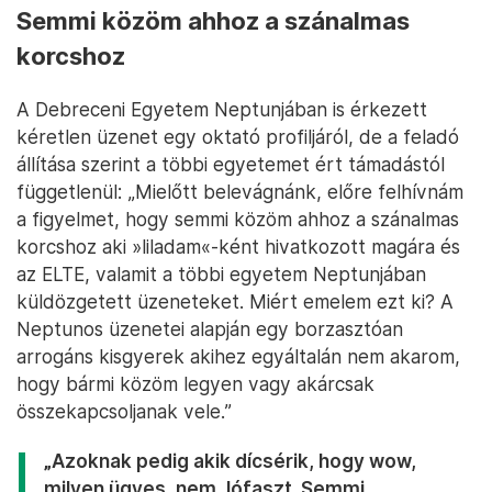
Semmi közöm ahhoz a szánalmas
korcshoz
A Debreceni Egyetem Neptunjában is érkezett
kéretlen üzenet egy oktató profiljáról, de a feladó
állítása szerint a többi egyetemet ért támadástól
függetlenül: „Mielőtt belevágnánk, előre felhívnám
a figyelmet, hogy semmi közöm ahhoz a szánalmas
korcshoz aki »liladam«-ként hivatkozott magára és
az ELTE, valamit a többi egyetem Neptunjában
küldözgetett üzeneteket. Miért emelem ezt ki? A
Neptunos üzenetei alapján egy borzasztóan
arrogáns kisgyerek akihez egyáltalán nem akarom,
hogy bármi közöm legyen vagy akárcsak
összekapcsoljanak vele.”
„Azoknak pedig akik dícsérik, hogy wow,
milyen ügyes, nem, lófaszt. Semmi