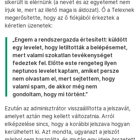
sikerült is elérnünk (a nevét és az egyetemet nem
írjuk le, mert az illető maga is áldozat). Ő a Telexnek
megerősítette, hogy az ő fiókjából érkeztek a
kéretlen üzenetek:
„Engem a rendszergazda értesített: küldött
egy levelet, hogy letiltották a belépésemet,
mert valami szokatlan tevékenységet
fedeztek fel. Előtte este rengeteg ilyen
neptunos levelet kaptam, amiket persze
nem olvastam el, mert sejtettem, hogy
valami spam, de akkor még nem
gondoltam, hogy mi történt.”
Ezután az adminisztrátor visszaállította a jelszavát,
amelyet aztán meg kellett változatnia. Arról
elképzelése sincs, hogy a korábbi jelszava hogyan
kerülhetett ki. Azt mondta, ugyanazt a jelszót
máshol nem használta, és miután egy ideje összetett