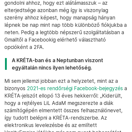
gondolni ahhoz, hogy ezt alátámasszuk – az
elterjedtsége azonban még így is viszonylag
szerény ahhoz képest, hogy manapság hányan
lépnek be nap mint nap több különböző fiókjukba a
neten. Pedig a legtöbb népszerű szolgáltatásban a
Gmailtől a Facebookig elérhető választható
opcióként a 2FA.
A KRÉTA-ban és a Neptunban viszont
egyáltalán nincs ilyen lehetőség.
Mi sem jellemzi jobban ezt a helyzetet, mint az a
bizonyos
2021-es rendőrségi Facebook-bejegyzés
a
KRÉTA-jelszót ellopó 13 éves hekkerről: „Kiderült,
hogy a rejtélyes LiL AdaM megszerezte a diák
számítógépén elmentett összes felhasználónevet,
így tudott belépni a KRÉTA-rendszerbe. Az
elektronikus levelezésbe és az említett