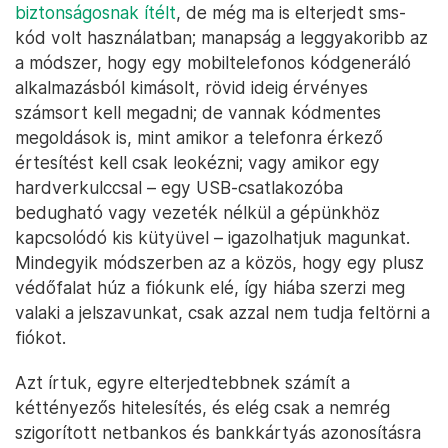
biztonságosnak ítélt
, de még ma is elterjedt sms-
kód volt használatban; manapság a leggyakoribb az
a módszer, hogy egy mobiltelefonos kódgeneráló
alkalmazásból kimásolt, rövid ideig érvényes
számsort kell megadni; de vannak kódmentes
megoldások is, mint amikor a telefonra érkező
értesítést kell csak leokézni; vagy amikor egy
hardverkulccsal – egy USB-csatlakozóba
bedugható vagy vezeték nélkül a gépünkhöz
kapcsolódó kis kütyüvel – igazolhatjuk magunkat.
Mindegyik módszerben az a közös, hogy egy plusz
védőfalat húz a fiókunk elé, így hiába szerzi meg
valaki a jelszavunkat, csak azzal nem tudja feltörni a
fiókot.
Azt írtuk, egyre elterjedtebbnek számít a
kéttényezős hitelesítés, és elég csak a nemrég
szigorított netbankos és bankkártyás azonosításra