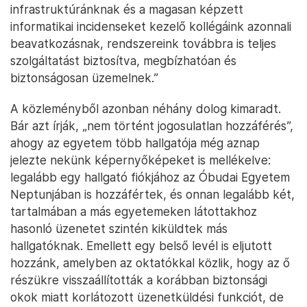
infrastruktúránknak és a magasan képzett
informatikai incidenseket kezelő kollégáink azonnali
beavatkozásnak, rendszereink továbbra is teljes
szolgáltatást biztosítva, megbízhatóan és
biztonságosan üzemelnek.”
A közleményből azonban néhány dolog kimaradt.
Bár azt írják, „nem történt jogosulatlan hozzáférés”,
ahogy az egyetem több hallgatója még aznap
jelezte nekünk képernyőképeket is mellékelve:
legalább egy hallgató fiókjához az Óbudai Egyetem
Neptunjában is hozzáfértek, és onnan legalább két,
tartalmában a más egyetemeken látottakhoz
hasonló üzenetet szintén kiküldtek más
hallgatóknak. Emellett egy belső levél is eljutott
hozzánk, amelyben az oktatókkal közlik, hogy az ő
részükre visszaállították a korábban biztonsági
okok miatt korlátozott üzenetküldési funkciót, de