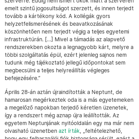
szerverre. Eddig nem ismert okok miatt a szerveren
emelt szintű jogosultságot szerzett, és innen terjedt
tovább a kártékony kód. A kollégák gyors
helyzetfelismerésének és beavatkozásának
köszönhetően nem terjedt végig a teljes egyetemi
infrastruktúrán. […] Mivel a támadás az alapvető
rendszerekben okozta a legnagyobb kárt, melyre a
többi szolgáltatás épül, ezért jelenleg sajnos nem
tudunk még tájékoztató jellegű időpontokat sem
megbecsülni a teljes helyreállítás végleges
befejezésére.”
Április 28-án aztán újraindították a Neptunt, de
hamarosan megérkeztek oda is a más egyetemeken
a megelőző napokban terjedő kéretlen üzenetek,
így a rendszert még aznap újra leállították. Az
egyetem Neptunjának nyitóoldalán egy ma már nem
olvasható üzenetben
azt írták
, „feltételezhető,
hogy egy felhasználói fiók biztonsága sérült, ezért a