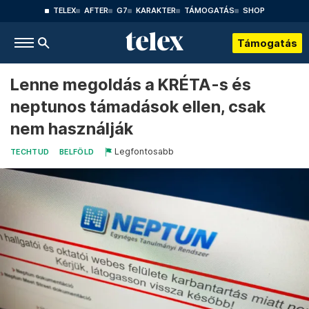
TELEX
AFTER
G7
KARAKTER
TÁMOGATÁS
SHOP
Támogatás
Lenne megoldás a KRÉTA-s és
neptunos támadások ellen, csak
nem használják
Legfontosabb
TECHTUD
BELFÖLD