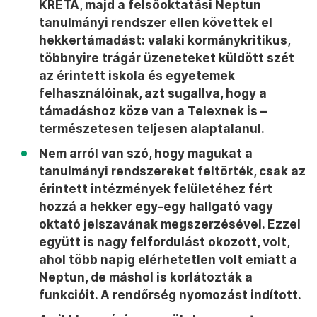
KRÉTA, majd a felsőoktatási Neptun
tanulmányi rendszer ellen követtek el
hekkertámadást: valaki kormánykritikus,
többnyire trágár üzeneteket küldött szét
az érintett iskola és egyetemek
felhasználóinak, azt sugallva, hogy a
támadáshoz köze van a Telexnek is –
természetesen teljesen alaptalanul.
Nem arról van szó, hogy magukat a
tanulmányi rendszereket feltörték, csak az
érintett intézmények felületéhez fért
hozzá a hekker egy-egy hallgató vagy
oktató jelszavának megszerzésével. Ezzel
együtt is nagy felfordulást okozott, volt,
ahol több napig elérhetetlen volt emiatt a
Neptun, de máshol is korlátozták a
funkcióit. A rendőrség nyomozást indított.