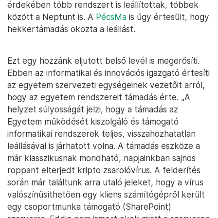
érdekében több rendszert is leállítottak, többek
között a Neptunt is. A
PécsMa
is úgy értesült, hogy
hekkertámadás okozta a leállást.
Ezt egy hozzánk eljutott belső levél is megerősíti.
Ebben az informatikai és innovációs igazgató értesíti
az egyetem szervezeti egységeinek vezetőit arról,
hogy az egyetem rendszereit támadás érte. „A
helyzet súlyosságát jelzi, hogy a támadás az
Egyetem működését kiszolgáló és támogató
informatikai rendszerek teljes, visszahozhatatlan
leállásával is járhatott volna. A támadás eszköze a
már klasszikusnak mondható, napjainkban sajnos
roppant elterjedt kripto zsarolóvírus. A felderítés
során már találtunk arra utaló jeleket, hogy a vírus
valószínűsíthetően egy kliens számítógépről került
egy csoportmunka támogató (SharePoint)