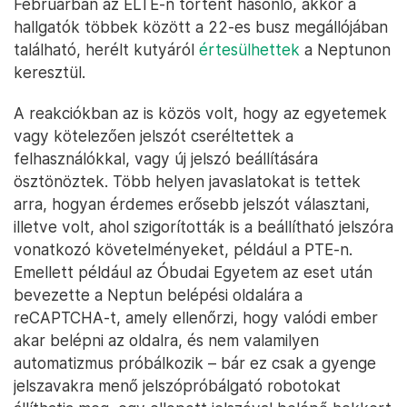
Februárban az ELTE-n történt hasonló, akkor a
hallgatók többek között a 22-es busz megállójában
található, herélt kutyáról
értesülhettek
a Neptunon
keresztül.
A reakciókban az is közös volt, hogy az egyetemek
vagy kötelezően jelszót cseréltettek a
felhasználókkal, vagy új jelszó beállítására
ösztönöztek. Több helyen javaslatokat is tettek
arra, hogyan érdemes erősebb jelszót választani,
illetve volt, ahol szigorították is a beállítható jelszóra
vonatkozó követelményeket, például a PTE-n.
Emellett például az Óbudai Egyetem az eset után
bevezette a Neptun belépési oldalára a
reCAPTCHA-t, amely ellenőrzi, hogy valódi ember
akar belépni az oldalra, és nem valamilyen
automatizmus próbálkozik – bár ez csak a gyenge
jelszavakra menő jelszópróbálgató robotokat