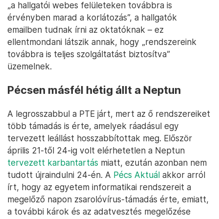
„a hallgatói webes felületeken továbbra is
érvényben marad a korlátozás”, a hallgatók
emailben tudnak írni az oktatóknak – ez
ellentmondani látszik annak, hogy „rendszereink
továbbra is teljes szolgáltatást biztosítva”
üzemelnek.
Pécsen másfél hétig állt a Neptun
A legrosszabbul a PTE járt, mert az ő rendszereiket
több támadás is érte, amelyek ráadásul egy
tervezett leállást hosszabbítottak meg. Először
április 21-től 24-ig volt elérhetetlen a Neptun
tervezett karbantartás
miatt, ezután azonban nem
tudott újraindulni 24-én. A
Pécs Aktuál
akkor arról
írt, hogy az egyetem informatikai rendszereit a
megelőző napon zsarolóvírus-támadás érte, emiatt,
a további károk és az adatvesztés megelőzése