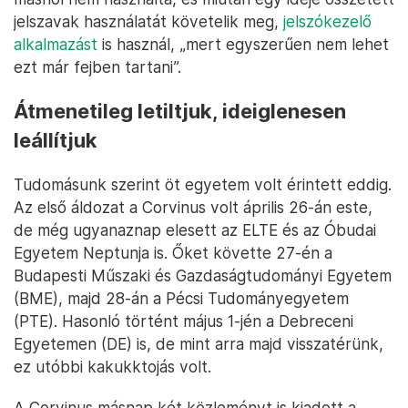
jelszavak használatát követelik meg,
jelszókezelő
alkalmazást
is használ, „mert egyszerűen nem lehet
ezt már fejben tartani”.
Átmenetileg letiltjuk, ideiglenesen
leállítjuk
Tudomásunk szerint öt egyetem volt érintett eddig.
Az első áldozat a Corvinus volt április 26-án este,
de még ugyanaznap elesett az ELTE és az Óbudai
Egyetem Neptunja is. Őket követte 27-én a
Budapesti Műszaki és Gazdaságtudományi Egyetem
(BME), majd 28-án a Pécsi Tudományegyetem
(PTE). Hasonló történt május 1-jén a Debreceni
Egyetemen (DE) is, de mint arra majd visszatérünk,
ez utóbbi kakukktojás volt.
A Corvinus másnap két közleményt is kiadott a