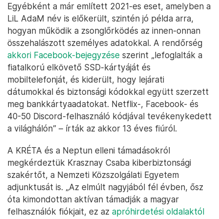
Egyébként a már említett 2021-es eset, amelyben a
LiL AdaM név is előkerült, szintén jó példa arra,
hogyan működik a zsonglőrködés az innen-onnan
összehalászott személyes adatokkal. A rendőrség
akkori Facebook-bejegyzése
szerint „lefoglalták a
fiatalkorú elkövető SSD-kártyáját és
mobiltelefonját, és kiderült, hogy lejárati
dátumokkal és biztonsági kódokkal együtt szerzett
meg bankkártyaadatokat. Netflix-, Facebook- és
40-50 Discord-felhasználó kódjával tevékenykedett
a világhálón” – írták az akkor 13 éves fiúról.
A KRÉTA és a Neptun elleni támadásokról
megkérdeztük Krasznay Csaba kiberbiztonsági
szakértőt, a Nemzeti Közszolgálati Egyetem
adjunktusát is. „Az elmúlt nagyjából fél évben, ősz
óta kimondottan aktívan támadják a magyar
felhasználók fiókjait, ez az
apróhirdetési oldalaktól