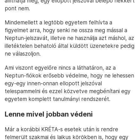
állíthatja meg, egy ellopott jelszóval belépő hekkert
pont nem.
Mindemellett a legtöbb egyetem felhívta a
figyelmet arra, hogy senki ne ossza meg mással a
Neptun-jelszavát, illetve ne használja azt máshol, az
illetéktelen behatoló által küldött üzenetekre pedig
ne válaszoljon.
Ami viszont egyelőre nincs a láthatáron, az a
Neptun-fiókok erősebb védelme, hogy ne lehessen
egy-egy innen-onnan ellopott jelszóval
telespammelni és ezzel közvetve megbénítani egy
egyetem komplett tanulmányi rendszerét.
Lenne mivel jobban védeni
Már a korábbi KRÉTA-s esetek után is rendre
felmerült szakmai és laikus körökben is, hogy egy