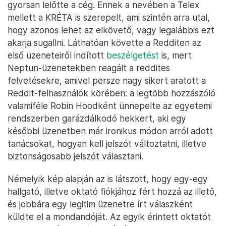
gyorsan lelőtte a cég. Ennek a nevében a Telex
mellett a KRÉTA is szerepelt, ami szintén arra utal,
hogy azonos lehet az elkövető, vagy legalábbis ezt
akarja sugallni. Láthatóan követte a Redditen az
első üzeneteiről indított
beszélgetést
is, mert
Neptun-üzenetekben reagált a reddites
felvetésekre, amivel persze nagy sikert aratott a
Reddit-felhasználók körében: a legtöbb hozzászóló
valamiféle Robin Hoodként ünnepelte az egyetemi
rendszerben garázdálkodó hekkert, aki egy
későbbi üzenetben már ironikus módon arról adott
tanácsokat, hogyan kell jelszót változtatni, illetve
biztonságosabb jelszót választani.
Némelyik kép alapján az is látszott, hogy egy-egy
hallgató, illetve oktató fiókjához fért hozzá az illető,
és jobbára egy legitim üzenetre írt válaszként
küldte el a mondandóját. Az egyik érintett oktatót