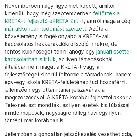
Novemberben nagy figyelmet kapott, amikor
kiderült, hogy még szeptemberben
feltörték a
KRÉTA-t fejlesztő eKRÉTA Zrt.-t
, amiről maga a cég
már akkoriban tudomást szerzett
. Azóta a
közvélemény is fogékonyabb a KRÉTA-val
kapcsolatos hekkerakciókról szóló hírekre, de
fontos különbséget tenni: ahogy egy
januári esettel
kapcsolatban is írtuk
, az ilyen támadásoknál
általában nem magát a KRÉTA-t vagy a
fejlesztőcéget sikerül feltörnie a támadónak, hanem
egy-egy iskola KRÉTA-felületéhez tud hozzáférni,
jellemzően egy ottani tanár jelszavának a
megszerzésével. A KRÉTA korábbi fejlesztői akkor a
Telexnek azt mondták, az ilyen esetek kis túlzással
mindennaposak, nagyságrendileg havi egy ilyen
történt már korábban is.
Jellemzően a gondatlan jelszókezelés vezethet oda,