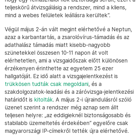
teljeskörű átvizsgálásig a rendszer, mind a kliens,
mind a webes felületek leállásra kerültek”.
Végül május 2-án vált megint elérhetővé a Neptun,
azaz a karbantartás, a zsarolóvírus-támadás és az
adathalász támadás miatt kisebb-nagyobb
szünetekkel összesen 10-11 napon át volt
elérhetetlen, ami a vizsgaidőszak előtt különösen
érzékenyen érinthette az egyetem 25 ezer
hallgatóját. Ez idő alatt a vizsgajelentkezést is
trükkösen tudták csak megoldani
, és a
szakdolgozatok-leadási és a záróvizsga-jelentkezési
határidőt is
kitolták
. A május 2-i újraindulásról szóló
üzenet szerint a rendszer még aznap sem állt
teljesen helyre: „az eddigieknél biztonságosabb és
stabilabb üzemeltetés érdekében” egyelőre csak
magyarországi IP-címekről tették újra elérhetővé.