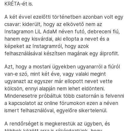
KRÉTA-ét is.
A két évvel ezelőtti történetben azonban volt egy
csavar: kiderült, hogy az elkövető nem az
Instagramon LiL AdaM néven futó, debreceni fiú,
hanem egy kisvárdai, aki ellopta a nevet és a
képeket az Instagramról, hogy azok
felhasználásával készítsen magának egy álprofilt.
Azt, hogy a mostani ügyekben ugyanarról a fiúról
van-e szó, mint két éve, vagy valaki megint
ugyanazt az egyszer már ellopott nevet vette
kölcsön, ennyi alapján nem lehet eldönteni.
Mindenesetre próbáltuk több csatornán is felvenni
a kapcsolatot az online fórumokon ezen a néven
ismert felhasználóval, egyelőre sikertelenül.
A rendőrséget is megkerestük az ügyben, és
többek között arra is rákérdeztünk, hogy