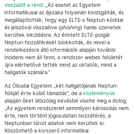
visszaállt a rend
: „Az esetet az Egyetem
informatikusai az éjszaka folyamán kivizsgálták, és
megállapították, hogy egy ELTE-s Neptun-kóddal
és jelszóval visszaélve (
phishing
) hamis üzenetek
kerültek kiküldésre. Az érintett ELTE-polgár
Neptun-hozzáférését blokkolták, és mivel a
rendelkezésre álló információk alapján további
incidens nem áll fenn, a rendszer webes felületét
újra elérhetővé tették mind az oktatók, mind a
hallgatók számára.”
Az Óbudai Egyetem „két hallgatójának Neptun-
fiókját érte külső támadás”, de a
közleményük
alapján őket látszólag kevésbé viselte meg a dolog:
„Az egyetem rendszereit semmilyen károsodás nem
érte, nem történt jogosulatlan hozzáférés, a
Neptunban tárolt adatok nem kerültek ki.
Köszönhető a korszerű informatikai