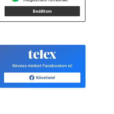
Beállítom
Kövess minket Facebookon is!
Követem!