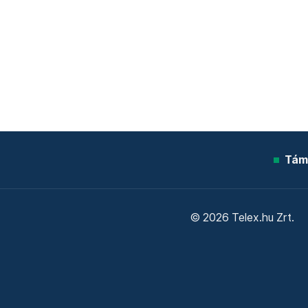
Tám
© 2026 Telex.hu Zrt.
Sütitájékoztató