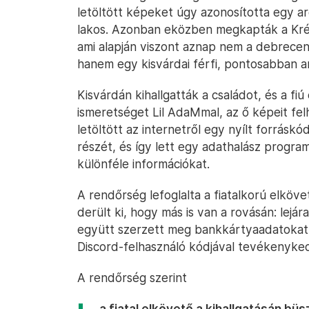
letöltött képeket úgy azonosította egy a
lakos. Azonban eközben megkapták a Krét
ami alapján viszont aznap nem a debreceni 
hanem egy kisvárdai férfi, pontosabban an
Kisvárdán kihallgatták a családot, és a fiú
ismeretséget Lil AdaMmal, az ő képeit fel
letöltött az internetről egy nyílt forrás
részét, és így lett egy adathalász progra
különféle információkat.
A rendőrség lefoglalta a fiatalkorú elköve
derült ki, hogy más is van a rovásán: lejá
együtt szerzett meg bankkártyaadatokat.
Discord-felhasználó kódjával tevékenykede
A rendőrség szerint
„a fiatal elkövető a kihallgatásán b