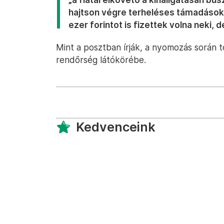
hajtson végre terheléses támadásoka
ezer forintot is fizettek volna neki, d
Mint a posztban írják, a nyomozás során 
rendőrség látókörébe.
Kedvenceink