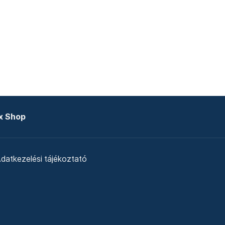
x Shop
datkezelési tájékoztató
zat
Telex Sales