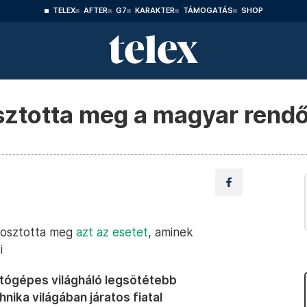
TELEX
AFTER
G7
KARAKTER
TÁMOGATÁS
SHOP
sztotta meg a magyar rend
 osztotta meg
azt az esetet
, aminek
i
ítógépes világháló legsötétebb
ika világában járatos fiatal