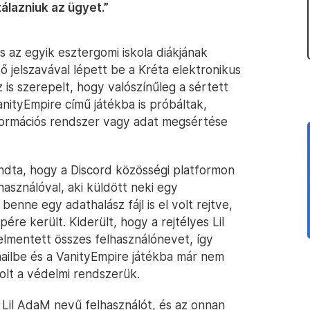
lazniuk az ügyet.”
tés az egyik esztergomi iskola diákjának
ő jelszavával lépett be a Kréta elektronikus
 is szerepelt, hogy valószínűleg a sértett
anityEmpire című játékba is próbáltak,
formációs rendszer vagy adat megsértése
mondta, hogy a Discord közösségi platformon
asználóval, aki küldött neki egy
benne egy adathalász fájl is el volt rejtve,
ére került. Kiderült, hogy a rejtélyes Lil
mentett összes felhasználónevet, így
ailbe és a VanityEmpire játékba már nem
olt a védelmi rendszerük.
 Lil AdaM nevű felhasználót, és az onnan