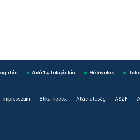
ogatás
Adó 1% felajánlás
Hírlevelek
Tele
Impresszum
Etikai kódex
Átláthatóság
ÁSZF
A
Süti beállítások
Szabályzatok
Kommentelési szabály