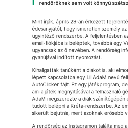
rendőröknek sem volt könnyű szétszá
Mint írják, április 28-án érkezett feljelen
édesanyjától, hogy ismeretlen személy az 
ügyintéző rendszerbe. A feljelentésben az
email-fiókjába is beléptek, továbbá egy V
ugyancsak az ő nevében. A rendőrség in
gyanújával indított nyomozást.
Kihallgatták tanúként a diákot is, aki el
lépett kapcsolatba egy Lil AdaM nevű felh
AutoClicker fájlt. Ez egy játékprogram, de 
ami a játék megnyitásával a felhasználó gép
AdaM megszerezte a diák számítógépén el
tudott belépni a Kréta-rendszerbe. Az em
sikerült bejutnia, mert azoknak erősebb v
A rendőrség az Instagramon találta meg a