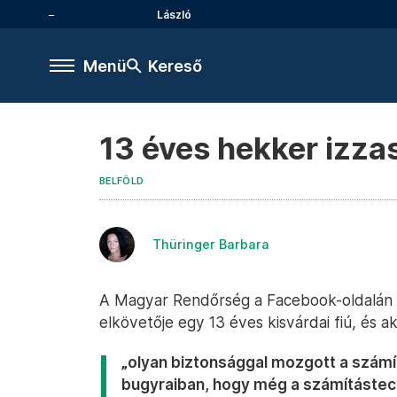
László
Menü
Kereső
13 éves hekker izza
BELFÖLD
Thüringer Barbara
A Magyar Rendőrség a Facebook-oldalán
elkövetője egy 13 éves kisvárdai fiú, és ak
„olyan biztonsággal mozgott a szám
bugyraiban, hogy még a számítástechn