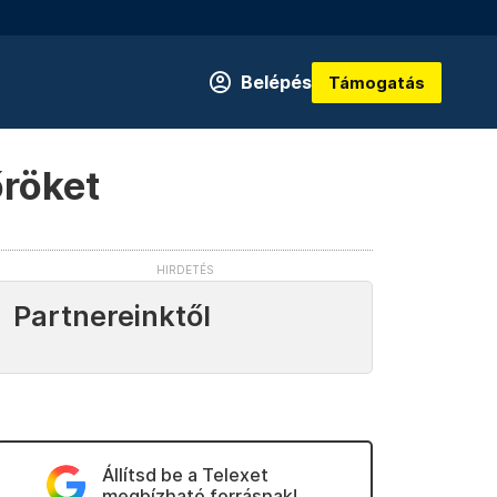
Belépés
Támogatás
őröket
Partnereinktől
Állítsd be a Telexet
megbízható forrásnak!