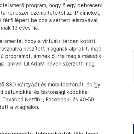
rcfelismerő program, hogy ő egy debreceni
a-rendszer üzemeltetőitől az IP-címeket,
férfi lépett be oda a sértett jelszavával,
nak 13 éves fia.
 elismerte, hogy a virtuális térben kötött
használva készített magának álprofilt, majd
kódú programot, aminek ő írta meg a második
mja, amivel Lil AdaM néven szerzett meg
tő SSD-kártyáját és mobiltelefonját, és így
rati dátumokkal és biztonsági kódokkal
 Továbbá Netflix-, Facebook- és 40-50
tt a világhálón.
üszkén mesélte, többen kérték tőle, hogy