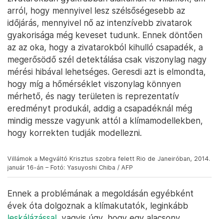
arról, hogy mennyivel lesz szélsőségesebb az
időjárás, mennyivel nő az intenzívebb zivatarok
gyakorisága még keveset tudunk. Ennek döntően
az az oka, hogy a zivatarokból kihulló csapadék, a
megerősödő szél detektálása csak viszonylag nagy
mérési hibával lehetséges. Geresdi azt is elmondta,
hogy míg a hőmérséklet viszonylag könnyen
mérhető, és nagy területen is reprezentatív
eredményt produkál, addig a csapadéknál még
mindig messze vagyunk attól a klímamodellekben,
hogy korrekten tudják modellezni.
Villámok a Megváltó Krisztus szobra felett Rio de Janeiróban, 2014.
január 16-án – Fotó: Yasuyoshi Chiba / AFP
Ennek a problémának a megoldásán egyébként
évek óta dolgoznak a klímakutatók, leginkább
leskálázással
, vagyis úgy, hogy egy alacsony