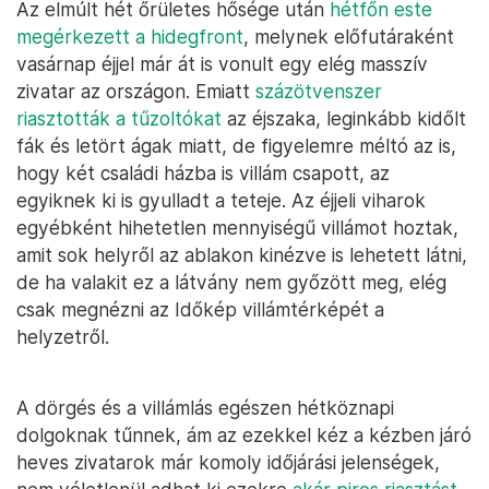
Az elmúlt hét őrületes hősége után
hétfőn este
megérkezett a hidegfront
, melynek előfutáraként
vasárnap éjjel már át is vonult egy elég masszív
zivatar az országon. Emiatt
százötvenszer
riasztották a tűzoltókat
az éjszaka, leginkább kidőlt
fák és letört ágak miatt, de figyelemre méltó az is,
hogy két családi házba is villám csapott, az
egyiknek ki is gyulladt a teteje. Az éjjeli viharok
egyébként hihetetlen mennyiségű villámot hoztak,
amit sok helyről az ablakon kinézve is lehetett látni,
de ha valakit ez a látvány nem győzött meg, elég
csak megnézni az Időkép villámtérképét a
helyzetről.
A dörgés és a villámlás egészen hétköznapi
dolgoknak tűnnek, ám az ezekkel kéz a kézben járó
heves zivatarok már komoly időjárási jelenségek,