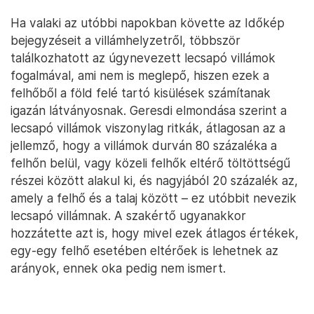
Ha valaki az utóbbi napokban követte az Időkép
bejegyzéseit a villámhelyzetről, többször
találkozhatott az úgynevezett lecsapó villámok
fogalmával, ami nem is meglepő, hiszen ezek a
felhőből a föld felé tartó kisülések számítanak
igazán látványosnak. Geresdi elmondása szerint a
lecsapó villámok viszonylag ritkák, átlagosan az a
jellemző, hogy a villámok durván 80 százaléka a
felhőn belül, vagy közeli felhők eltérő töltöttségű
részei között alakul ki, és nagyjából 20 százalék az,
amely a felhő és a talaj között – ez utóbbit nevezik
lecsapó villámnak. A szakértő ugyanakkor
hozzátette azt is, hogy mivel ezek átlagos értékek,
egy-egy felhő esetében eltérőek is lehetnek az
arányok, ennek oka pedig nem ismert.