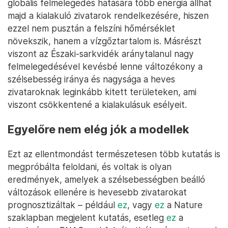
globális felmelegedés hatására több energia állhat
majd a kialakuló zivatarok rendelkezésére, hiszen
ezzel nem pusztán a felszíni hőmérséklet
növekszik, hanem a vízgőztartalom is. Másrészt
viszont az Északi-sarkvidék aránytalanul nagy
felmelegedésével kevésbé lenne változékony a
szélsebesség iránya és nagysága a heves
zivataroknak leginkább kitett területeken, ami
viszont csökkentené a kialakulásuk esélyeit.
Egyelőre nem elég jók a modellek
Ezt az ellentmondást természetesen több kutatás is
megpróbálta feloldani, és voltak is olyan
eredmények, amelyek a szélsebességben beálló
változások ellenére is hevesebb zivatarokat
prognosztizáltak – például
ez
, vagy
ez
a Nature
szaklapban megjelent kutatás, esetleg
ez
a