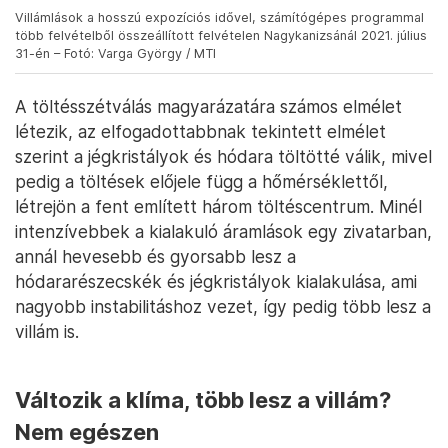
Villámlások a hosszú expozíciós idővel, számítógépes programmal
több felvételből összeállított felvételen Nagykanizsánál 2021. július
31-én – Fotó: Varga György / MTI
A töltésszétválás magyarázatára számos elmélet
létezik, az elfogadottabbnak tekintett elmélet
szerint a jégkristályok és hódara töltötté válik, mivel
pedig a töltések előjele függ a hőmérséklettől,
létrejön a fent említett három töltéscentrum. Minél
intenzívebbek a kialakuló áramlások egy zivatarban,
annál hevesebb és gyorsabb lesz a
hódararészecskék és jégkristályok kialakulása, ami
nagyobb instabilitáshoz vezet, így pedig több lesz a
villám is.
Változik a klíma, több lesz a villám?
Nem egészen