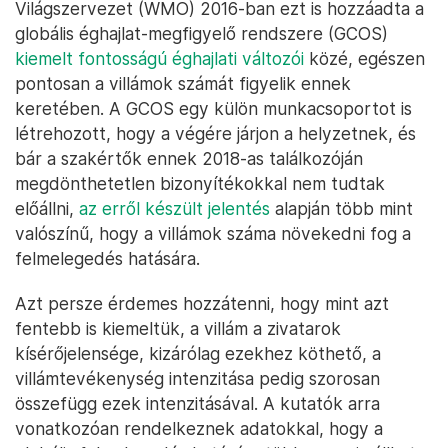
Világszervezet (WMO) 2016-ban ezt is hozzáadta a
globális éghajlat-megfigyelő rendszere (GCOS)
kiemelt fontosságú éghajlati változói
közé, egészen
pontosan a villámok számát figyelik ennek
keretében. A GCOS egy külön munkacsoportot is
létrehozott, hogy a végére járjon a helyzetnek, és
bár a szakértők ennek 2018-as találkozóján
megdönthetetlen bizonyítékokkal nem tudtak
előállni,
az erről készült jelentés
alapján több mint
valószínű, hogy a villámok száma növekedni fog a
felmelegedés hatására.
Azt persze érdemes hozzátenni, hogy mint azt
fentebb is kiemeltük, a villám a zivatarok
kísérőjelensége, kizárólag ezekhez köthető, a
villámtevékenység intenzitása pedig szorosan
összefügg ezek intenzitásával. A kutatók arra
vonatkozóan rendelkeznek adatokkal, hogy a