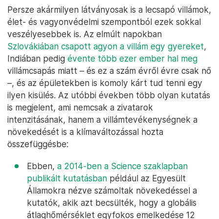
Persze akármilyen látványosak is a lecsapó villámok,
élet- és vagyonvédelmi szempontból ezek sokkal
veszélyesebbek is. Az elmúlt napokban
Szlovákiában csapott agyon a villám egy gyereket
,
Indiában pedig
évente több ezer ember hal meg
villámcsapás miatt – és ez a szám évről évre csak nő
–, és az épületekben is komoly kárt tud tenni egy
ilyen kisülés. Az utóbbi években több olyan kutatás
is megjelent, ami nemcsak a zivatarok
intenzitásának, hanem a villámtevékenységnek a
növekedését is a klímaváltozással hozta
összefüggésbe:
Ebben,
a 2014-ben a Science szaklapban
publikált kutatásban
például az Egyesült
Államokra nézve számoltak növekedéssel a
kutatók, akik azt becsülték, hogy a globális
átlaghőmérséklet egyfokos emelkedése 12