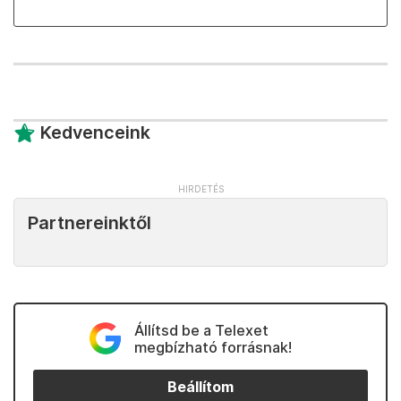
Kedvenceink
Partnereinktől
Állítsd be a Telexet
megbízható forrásnak!
Beállítom