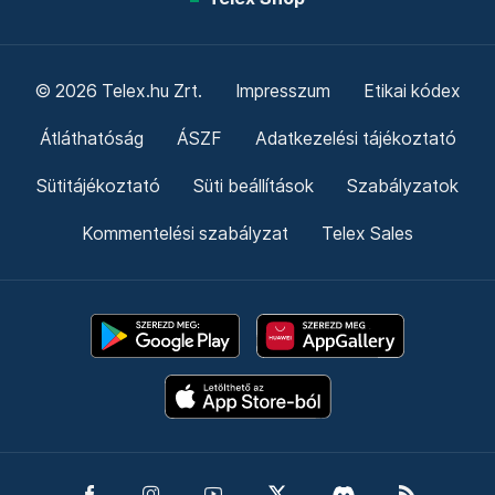
© 2026 Telex.hu Zrt.
Impresszum
Etikai kódex
Átláthatóság
ÁSZF
Adatkezelési tájékoztató
Sütitájékoztató
Süti beállítások
Szabályzatok
Kommentelési szabályzat
Telex Sales