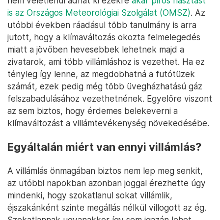
nem véletlenül adhat ki ezekre
akár piros riasztást
is az Országos Meteorológiai Szolgálat (OMSZ)
. Az
utóbbi években ráadásul több tanulmány is arra
jutott, hogy a klímaváltozás okozta felmelegedés
miatt a jövőben hevesebbek lehetnek majd a
zivatarok, ami több villámláshoz is vezethet. Ha ez
tényleg így lenne, az megdobhatná a futótüzek
számát, ezek pedig még több üvegházhatású gáz
felszabadulásához vezethetnének. Egyelőre viszont
az sem biztos, hogy érdemes belekeverni a
klímaváltozást a villámtevékenység növekedésébe.
Egyáltalán miért van ennyi villámlás?
A villámlás önmagában biztos nem lep meg senkit,
az utóbbi napokban azonban joggal érezhette úgy
mindenki, hogy szokatlanul sokat villámlik,
éjszakánként szinte megállás nélkül villogott az ég.
Szokatlannak ugyanakkor így sem igazán lehet