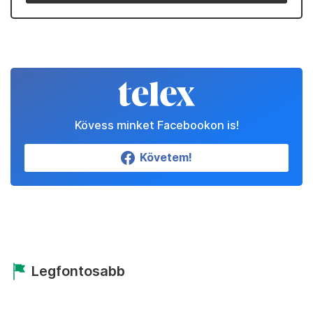
Kövess minket Facebookon is!
Követem!
Legfontosabb