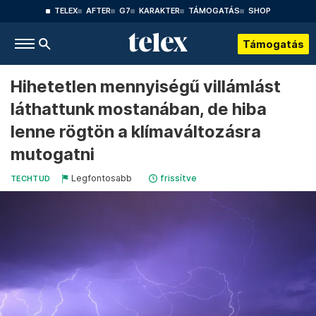
TELEX
AFTER
G7
KARAKTER
TÁMOGATÁS
SHOP
Támogatás
Hihetetlen mennyiségű villámlást
láthattunk mostanában, de hiba
lenne rögtön a klímaváltozásra
mutogatni
Legfontosabb
frissítve
TECHTUD