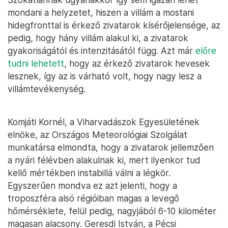
mondani a helyzetet, hiszen a villám a mostani
hidegfronttal is érkező zivatarok kísérőjelensége, az
pedig, hogy hány villám alakul ki, a zivatarok
gyakoriságától és intenzitásától függ. Azt már
előre
tudni lehetett
, hogy az érkező zivatarok hevesek
lesznek, így az is várható volt, hogy nagy lesz a
villámtevékenység.
Komjáti Kornél, a Viharvadászok Egyesületének
elnöke, az Országos Meteorológiai Szolgálat
munkatársa elmondta, hogy a zivatarok jellemzően
a nyári félévben alakulnak ki, mert ilyenkor tud
kellő mértékben instabillá válni a légkör.
Egyszerűen mondva ez azt jelenti, hogy a
troposzféra alsó régióiban magas a levegő
hőmérséklete, felül pedig, nagyjából 6-10 kilométer
magasan alacsony. Geresdi István, a Pécsi