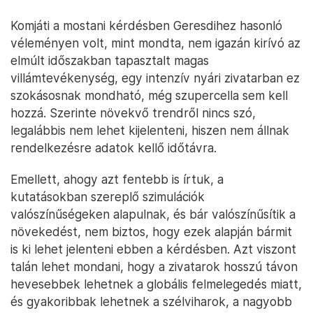
Komjáti a mostani kérdésben Geresdihez hasonló
véleményen volt, mint mondta, nem igazán kirívó az
elmúlt időszakban tapasztalt magas
villámtevékenység, egy intenzív nyári zivatarban ez
szokásosnak mondható, még szupercella sem kell
hozzá. Szerinte növekvő trendről nincs szó,
legalábbis nem lehet kijelenteni, hiszen nem állnak
rendelkezésre adatok kellő időtávra.
Emellett, ahogy azt fentebb is írtuk, a
kutatásokban szereplő szimulációk
valószínűségeken alapulnak, és bár valószínűsítik a
növekedést, nem biztos, hogy ezek alapján bármit
is ki lehet jelenteni ebben a kérdésben. Azt viszont
talán lehet mondani, hogy a zivatarok hosszú távon
hevesebbek lehetnek a globális felmelegedés miatt,
és gyakoribbak lehetnek a szélviharok, a nagyobb