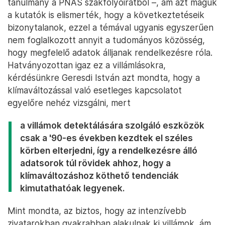
tanulmány a PNAS szakfolyóiratból –, ám azt maguk
a kutatók is elismerték, hogy a következtetéseik
bizonytalanok, ezzel a témával ugyanis egyszerűen
nem foglalkozott annyit a tudományos közösség,
hogy megfelelő adatok álljanak rendelkezésre róla.
Hatványozottan igaz ez a villámlásokra,
kérdésünkre Geresdi István azt mondta, hogy a
klímaváltozással való esetleges kapcsolatot
egyelőre nehéz vizsgálni, mert
a villámok detektálására szolgáló eszközök
csak a '90-es években kezdtek el széles
körben elterjedni, így a rendelkezésre álló
adatsorok túl rövidek ahhoz, hogy a
klímaváltozáshoz köthető tendenciák
kimutathatóak legyenek.
Mint mondta, az biztos, hogy az intenzívebb
zivatarokban gyakrabban alakulnak ki villámok, ám