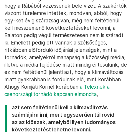
hogy a Rábából vezessenek bele vizet. A szakértők
viszont türelemre intettek, mondván, abból, hogy
egy-két évig szárazság van, még nem feltétlenül
kell messzemenő következtetéseket levonni, a
Balaton pedig végül természetesen nem is száradt
ki. Emellett pedig ott vannak a szélsőséges,
ritkábban előforduló időjárási jelenségek, mint a
tornádók, amelyekről manapság a közösségi média,
illetve a média fejlődése miatt mindig értesülünk, de
ez nem feltétlenül jelenti azt, hogy a klímaváltozás
miatt gyakrabban is fordulnak elő, mint korábban.
Ahogy Komjáti Kornél korábban
a Telexnek a
csehországi tornádó kapcsán elmondta
,
azt sem feltétlenül kell a klímaváltozás
számlájára írni, mert egyszerűen túl rövid
az az időszak, amelyből ilyen tudományos
következtetést lehetne levonni.