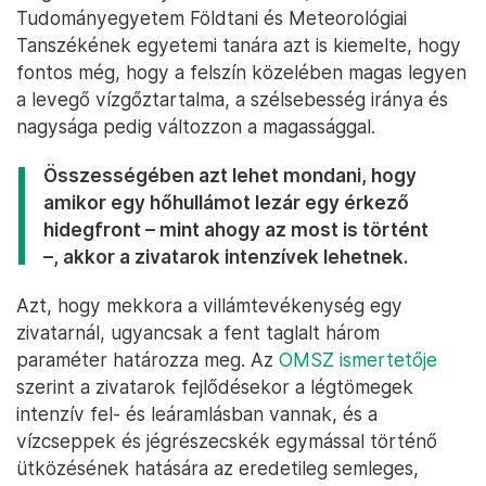
Tudományegyetem Földtani és Meteorológiai
Tanszékének egyetemi tanára azt is kiemelte, hogy
fontos még, hogy a felszín közelében magas legyen
a levegő vízgőztartalma, a szélsebesség iránya és
nagysága pedig változzon a magassággal.
Összességében azt lehet mondani, hogy
amikor egy hőhullámot lezár egy érkező
hidegfront – mint ahogy az most is történt
–, akkor a zivatarok intenzívek lehetnek.
Azt, hogy mekkora a villámtevékenység egy
zivatarnál, ugyancsak a fent taglalt három
paraméter határozza meg. Az
OMSZ ismertetője
szerint a zivatarok fejlődésekor a légtömegek
intenzív fel- és leáramlásban vannak, és a
vízcseppek és jégrészecskék egymással történő
ütközésének hatására az eredetileg semleges,