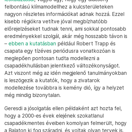
felbontású klímamodellhez a kulcsterületeken
nagyon részletes információkat adnak hozzá. Ezzel
kisebb régiókra vetítve jóval megbízhatóbb
előrejelzéseket tudnak tenni, ami sokkal pontosabb
eredményekkel szolgál, akár még hosszabb távon is
–
ebben a kutatásban
például Robert Trapp és
csapata egy tízéves periódusra vonatkozóan is
meglepően pontosan tudta modellezni a
csapadékhullásban jelentkező változékonyságot.
Azt viszont még az idén megjelenő tanulmányokban
is leszögezik a kutatók, hogy a zivatarok
modellezése továbbra is kemény dió, így a helyzet
még mindig bizonytalan.
Geresdi a jósolgatás ellen példaként azt hozta fel,
hogy a 2000-es évek elejének szokatlanul
csapadékmentes éveiben komolyan felmerült, hogy
a Balaton ki fog száradni, és voltak olyan tervek is,