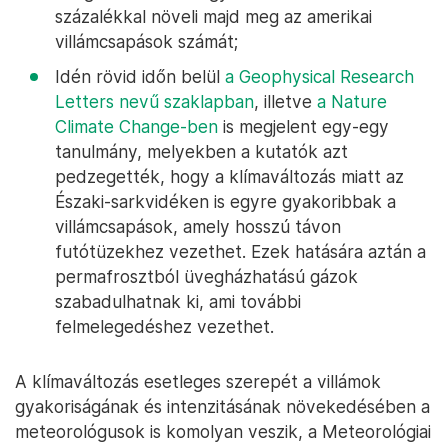
százalékkal növeli majd meg az amerikai
villámcsapások számát;
Idén rövid időn belül
a Geophysical Research
Letters nevű szaklapban
, illetve
a Nature
Climate Change-ben
is megjelent egy-egy
tanulmány, melyekben a kutatók azt
pedzegették, hogy a klímaváltozás miatt az
Északi-sarkvidéken is egyre gyakoribbak a
villámcsapások, amely hosszú távon
futótüzekhez vezethet. Ezek hatására aztán a
permafrosztból üvegházhatású gázok
szabadulhatnak ki, ami további
felmelegedéshez vezethet.
A klímaváltozás esetleges szerepét a villámok
gyakoriságának és intenzitásának növekedésében a
meteorológusok is komolyan veszik, a Meteorológiai