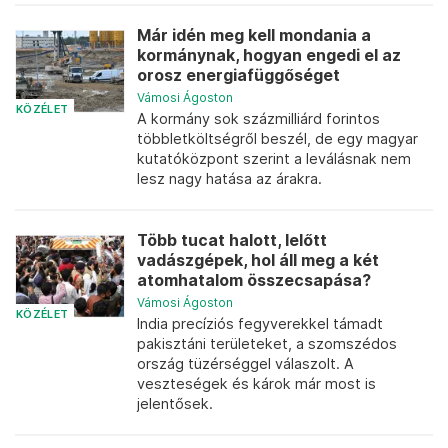
Már idén meg kell mondania a
kormánynak, hogyan engedi el az
orosz energiafüggőséget
Vámosi Ágoston
KÖZÉLET
A kormány sok százmilliárd forintos
többletköltségről beszél, de egy magyar
kutatóközpont szerint a leválásnak nem
lesz nagy hatása az árakra.
Több tucat halott, lelőtt
vadászgépek, hol áll meg a két
atomhatalom összecsapása?
Vámosi Ágoston
KÖZÉLET
India precíziós fegyverekkel támadt
pakisztáni területeket, a szomszédos
ország tüzérséggel válaszolt. A
veszteségek és károk már most is
jelentősek.