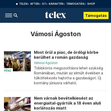
TELEX
AFTER
G7
KARAKTER
TÁMOGATÁS
SHOP
Támogatás
Vámosi Ágoston
Most örül a piac, de ördögi körbe
kerülhet a román gazdaság
Vámosi Ágoston
Többkörös megszorításra lehet szükség
PÉNZ
Romániában, miután az elmúlt években a
túlköltekezés hajtotta a gazdaságot. Új
kormány júniusra várható.
Nem várnak bevételkiesést az
energiaital-gyártók a 18 éven aluli
korlátozás miatt