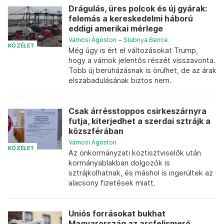
Drágulás, üres polcok és új gyárak:
felemás a kereskedelmi háború
eddigi amerikai mérlege
Vámosi Ágoston
–
Stubnya Bence
KÖZÉLET
Még úgy is ért el változásokat Trump,
hogy a vámok jelentős részét visszavonta.
Több új beruházásnak is örülhet, de az árak
elszabadulásának biztos nem.
Csak árrésstoppos csirkeszárnyra
futja, kiterjedhet a szerdai sztrájk a
közszférában
Vámosi Ágoston
KÖZÉLET
Az önkormányzati köztisztviselők után
kormányablakban dolgozók is
sztrájkolhatnak, és máshol is ingerültek az
alacsony fizetések miatt.
Uniós forrásokat bukhat
Magyarország az arcfelismerő