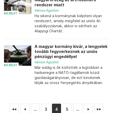
rendszer miatt
Vámosi Ágoston
KÖZÉLET
Ha sikerül a kormánynak kiépíteni olyan
rendszert, amely megfelel az uniós AI-
szabályozásnak, akkor is sértheti az
Alapjogi Chartát.
A magyar kormány kivár, a lengyelek
tovább fegyverkeznek az uniós
pénzügyi engedéllyel
Vámosi Ágoston
KÖZÉLET
Már eddig is ők költötték a legtöbbet a
hadseregre a NATO-tagállamok közül
gazdaságarányosan, de ezt kevésnek
látják az orosz fenyegetés árnyékában.
...
3
4
5
...
◄◄
◄
►
►►