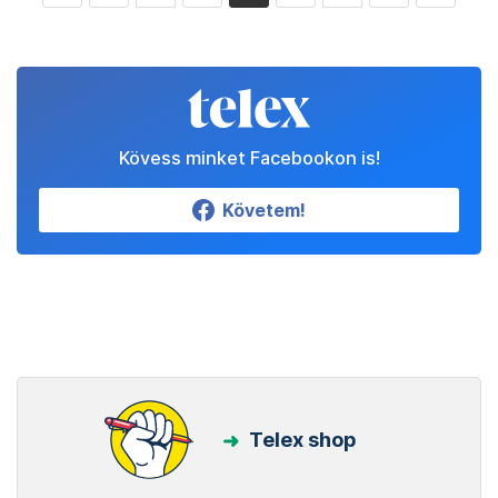
Kövess minket Facebookon is!
Követem!
Telex shop