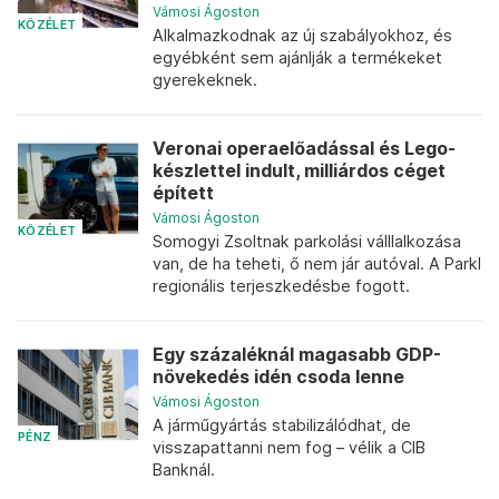
Vámosi Ágoston
KÖZÉLET
Alkalmazkodnak az új szabályokhoz, és
egyébként sem ajánlják a termékeket
gyerekeknek.
Veronai operaelőadással és Lego-
készlettel indult, milliárdos céget
épített
Vámosi Ágoston
KÖZÉLET
Somogyi Zsoltnak parkolási válllalkozása
van, de ha teheti, ő nem jár autóval. A Parkl
regionális terjeszkedésbe fogott.
Egy százaléknál magasabb GDP-
növekedés idén csoda lenne
Vámosi Ágoston
A járműgyártás stabilizálódhat, de
PÉNZ
visszapattanni nem fog – vélik a CIB
Banknál.