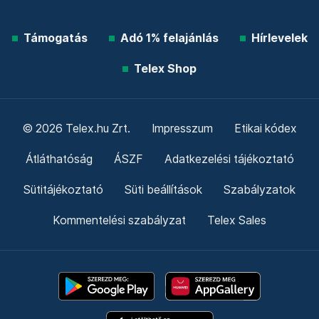
Támogatás
Adó 1% felajánlás
Hírlevelek
Telex Shop
© 2026 Telex.hu Zrt.
Impresszum
Etikai kódex
Átláthatóság
ÁSZF
Adatkezelési tájékoztató
Sütitájékoztató
Süti beállítások
Szabályzatok
Kommentelési szabályzat
Telex Sales