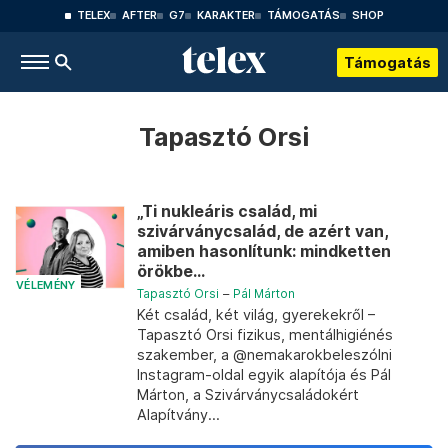
TELEX
AFTER
G7
KARAKTER
TÁMOGATÁS
SHOP
Támogatás
Tapasztó Orsi
„Ti nukleáris család, mi
szivárványcsalád, de azért van,
amiben hasonlítunk: mindketten
örökbe...
VÉLEMÉNY
Tapasztó Orsi
–
Pál Márton
Két család, két világ, gyerekekről –
Tapasztó Orsi fizikus, mentálhigiénés
szakember, a @nemakarokbeleszólni
Instagram-oldal egyik alapítója és Pál
Márton, a Szivárványcsaládokért
Alapítvány...