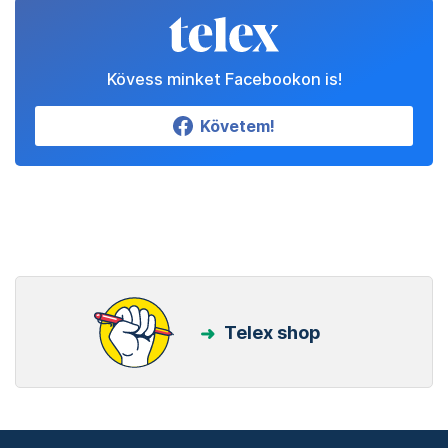
Kövess minket Facebookon is!
Követem!
Telex shop