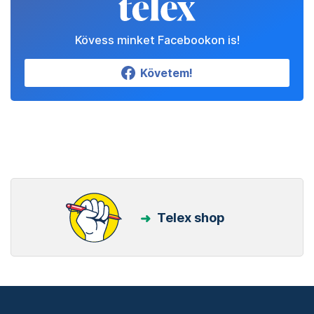
Kövess minket Facebookon is!
Követem!
Telex shop