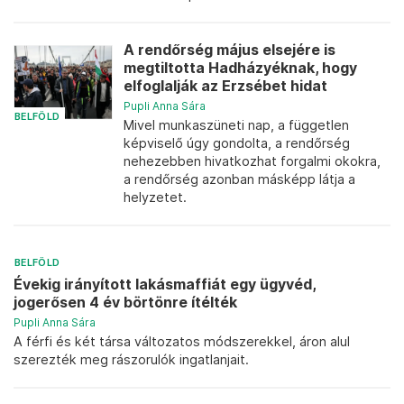
A rendőrség május elsejére is
megtiltotta Hadházyéknak, hogy
elfoglalják az Erzsébet hidat
Pupli Anna Sára
BELFÖLD
Mivel munkaszüneti nap, a független
képviselő úgy gondolta, a rendőrség
nehezebben hivatkozhat forgalmi okokra,
a rendőrség azonban másképp látja a
helyzetet.
BELFÖLD
Évekig irányított lakásmaffiát egy ügyvéd,
jogerősen 4 év börtönre ítélték
Pupli Anna Sára
A férfi és két társa változatos módszerekkel, áron alul
szerezték meg rászorulók ingatlanjait.