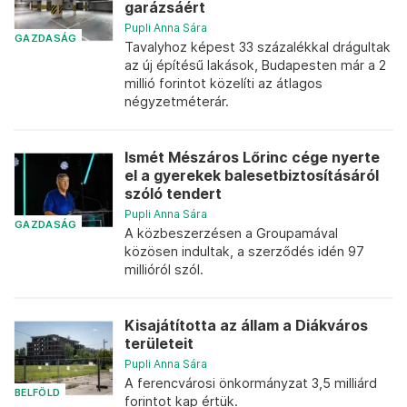
garázsáért
Pupli Anna Sára
GAZDASÁG
Tavalyhoz képest 33 százalékkal drágultak
az új építésű lakások, Budapesten már a 2
millió forintot közelíti az átlagos
négyzetméterár.
Ismét Mészáros Lőrinc cége nyerte
el a gyerekek balesetbiztosításáról
szóló tendert
Pupli Anna Sára
GAZDASÁG
A közbeszerzésen a Groupamával
közösen indultak, a szerződés idén 97
millióról szól.
Kisajátította az állam a Diákváros
területeit
Pupli Anna Sára
A ferencvárosi önkormányzat 3,5 milliárd
BELFÖLD
forintot kap értük.