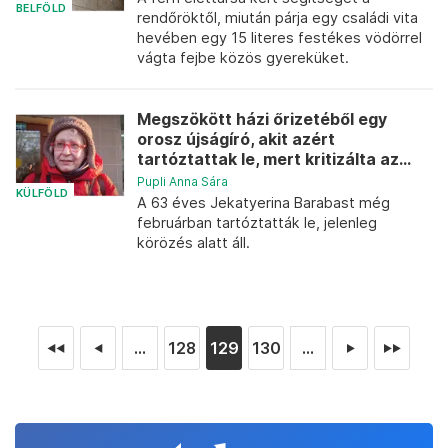
BELFÖLD
rendőröktől, miután párja egy családi vita
hevében egy 15 literes festékes vödörrel
vágta fejbe közös gyereküket.
Megszökött házi őrizetéből egy
orosz újságíró, akit azért
tartóztattak le, mert kritizálta az...
Pupli Anna Sára
KÜLFÖLD
A 63 éves Jekatyerina Barabast még
februárban tartóztatták le, jelenleg
körözés alatt áll.
...
128
129
130
...
◄◄
◄
►
►►