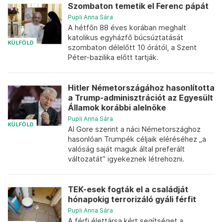
Szombaton temetik el Ferenc pápát
Pupli Anna Sára
A hétfőn 88 éves korában meghalt
katolikus egyházfő búcsúztatását
KÜLFÖLD
szombaton délelőtt 10 órától, a Szent
Péter-bazilika előtt tartják.
Hitler Németországához hasonlította
a Trump-adminisztrációt az Egyesült
Államok korábbi alelnöke
Pupli Anna Sára
KÜLFÖLD
Al Gore szerint a náci Németországhoz
hasonlóan Trumpék céljaik eléréséhez „a
valóság saját maguk által preferált
változatát” igyekeznek létrehozni.
TEK-esek fogták el a családját
hónapokig terrorizáló gyáli férfit
Pupli Anna Sára
A férfi élettársa kért segítséget a