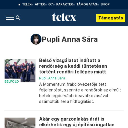
TELEX
AFTER
G7
KARAKTER
TÁMOGATÁS
SHOP
Támogatás
Pupli Anna Sára
Belső vizsgálatot indított a
rendőrség a keddi tüntetésen
történt rendőri fellépés miatt
Pupli Anna Sára
BELFÖLD
A Momentum frakcióvezetője tett
feljelentést, szerinte a rendőrök az elmúlt
hetek legdurvább beavatkozásával
számolták fel a hídfoglalást.
Akár egy garzonlakás árát is
elkérhetik egy új építésű ingatlan