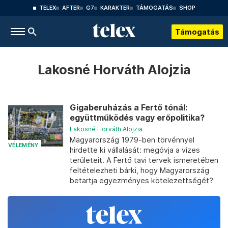
TELEX
AFTER
G7
KARAKTER
TÁMOGATÁS
SHOP
Támogatás
Lakosné Horváth Alojzia
Gigaberuházás a Fertő tónál:
együttműködés vagy erőpolitika?
Lakosné Horváth Alojzia
Magyarország 1979-ben törvénnyel
VÉLEMÉNY
hirdette ki vállalását: megóvja a vizes
területeit. A Fertő tavi tervek ismeretében
feltételezheti bárki, hogy Magyarország
betartja egyezményes kötelezettségét?