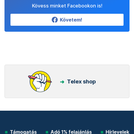
Kövess minket Facebookon is!
Követem!
Telex shop
Támogatás
Adó 1% felajánlás
Hírlevelek