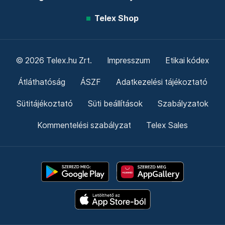
Telex Shop
© 2026 Telex.hu Zrt.
Impresszum
Etikai kódex
Átláthatóság
ÁSZF
Adatkezelési tájékoztató
Sütitájékoztató
Süti beállítások
Szabályzatok
Kommentelési szabályzat
Telex Sales