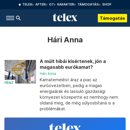
TELEX
AFTER
G7
KARAKTER
TÁMOGATÁS
SHOP
Támogatás
Hári Anna
A múlt hibái kísértenek, jön a
magasabb eurókamat?
Hári Anna
Kamatemelést áraz a piac az
PÉNZ
euróövezetben, pedig a magas
energiaárak és lassuló gazdasági
környezet közepette ez nemhogy nem
oldaná meg, de még súlyosbítaná is a
problémákat.