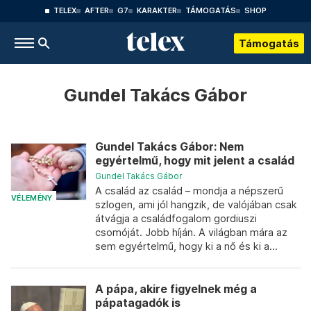
TELEX
AFTER
G7
KARAKTER
TÁMOGATÁS
SHOP
Támogatás
Gundel Takács Gábor
Gundel Takács Gábor: Nem
egyértelmű, hogy mit jelent a család
Gundel Takács Gábor
A család az család – mondja a népszerű
VÉLEMÉNY
szlogen, ami jól hangzik, de valójában csak
átvágja a családfogalom gordiuszi
csomóját. Jobb híján. A világban mára az
sem egyértelmű, hogy ki a nő és ki a...
A pápa, akire figyelnek még a
pápatagadók is