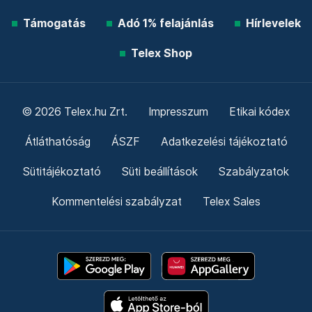
Támogatás
Adó 1% felajánlás
Hírlevelek
Telex Shop
© 2026 Telex.hu Zrt.
Impresszum
Etikai kódex
Átláthatóság
ÁSZF
Adatkezelési tájékoztató
Sütitájékoztató
Süti beállítások
Szabályzatok
Kommentelési szabályzat
Telex Sales