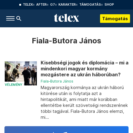
TELEX
AFTER
G7
KARAKTER
TÁMOGATÁS
SHOP
Támogatás
Fiala-Butora János
Kisebbségi jogok és diplomácia – mi a
mindenkori magyar kormány
mozgástere az ukrán háborúban?
Fiala-Butora János
VÉLEMÉNY
Magyarország kormánya az ukrán háború
kitörése után is folytatja azt a
hintapolitikát, ami miatt már korábban
ellentétbe került szövetségi rendszerének
többi tagjával. Fiala-Butora János elemzi,
mi...