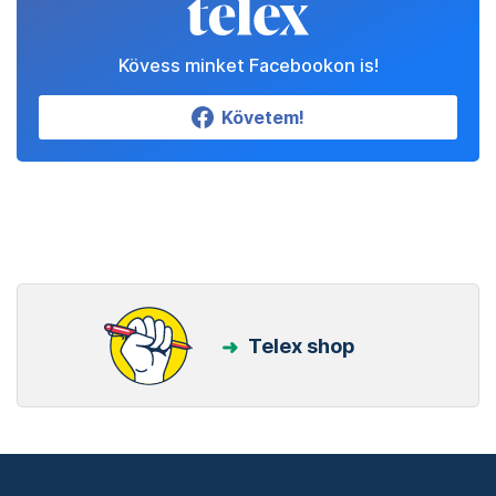
Kövess minket Facebookon is!
Követem!
Telex shop