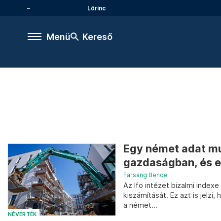
Lőrinc
Menü
Kereső
Egy német adat mu
gazdaságban, és e
Farsang Bence
Az Ifo intézet bizalmi index
kiszámítását. Ez azt is jelz
a német...
NÉVÉRTÉK