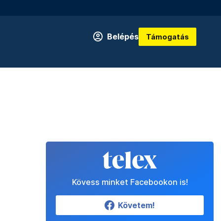
Belépés
Támogatás
Kövess minket Facebookon is!
Követem!