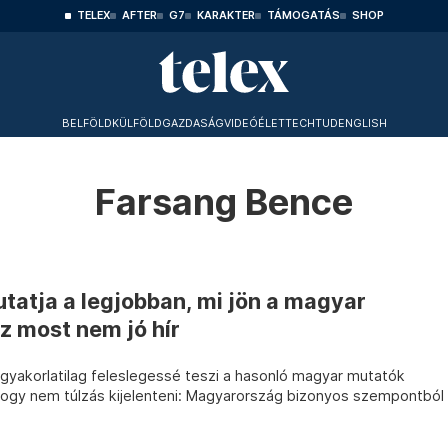
TELEX
AFTER
G7
KARAKTER
TÁMOGATÁS
SHOP
BELFÖLD
KÜLFÖLD
GAZDASÁG
VIDEÓ
ÉLET
TECHTUD
ENGLISH
Farsang Bence
tatja a legjobban, mi jön a magyar
z most nem jó hír
e gyakorlatilag feleslegessé teszi a hasonló magyar mutatók
i, hogy nem túlzás kijelenteni: Magyarország bizonyos szempontból