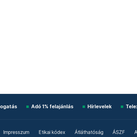
ogatás
Adó 1% felajánlás
Hírlevelek
Tele
Impresszum
Etikai kódex
Átláthatóság
ÁSZF
A