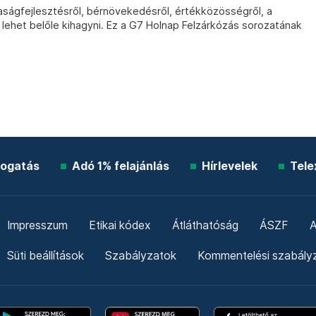
ságfejlesztésről, bérnövekedésről, értékközösségről, a
lehet belőle kihagyni. Ez a G7 Holnap Felzárkózás sorozatának
ogatás
Adó 1% felajánlás
Hírlevelek
Tele
Impresszum
Etikai kódex
Átláthatóság
ÁSZF
A
Süti beállítások
Szabályzatok
Kommentelési szabály