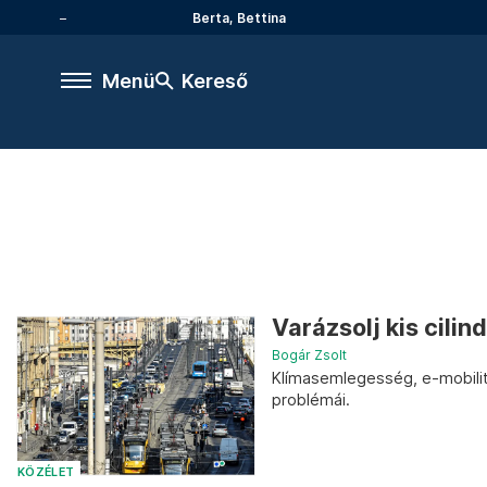
Berta, Bettina
Menü
Kereső
Varázsolj kis cilin
Bogár Zsolt
Klímasemlegesség, e-mobilit
problémái.
KÖZÉLET