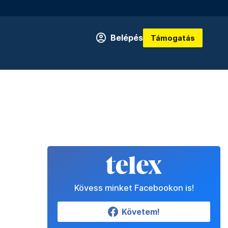
Belépés
Támogatás
Kövess minket Facebookon is!
Követem!