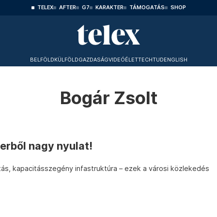
TELEX
AFTER
G7
KARAKTER
TÁMOGATÁS
SHOP
BELFÖLD
KÜLFÖLD
GAZDASÁG
VIDEÓ
ÉLET
TECHTUD
ENGLISH
Bogár Zsolt
derből nagy nyulat!
ás, kapacitásszegény infastruktúra – ezek a városi közlekedés