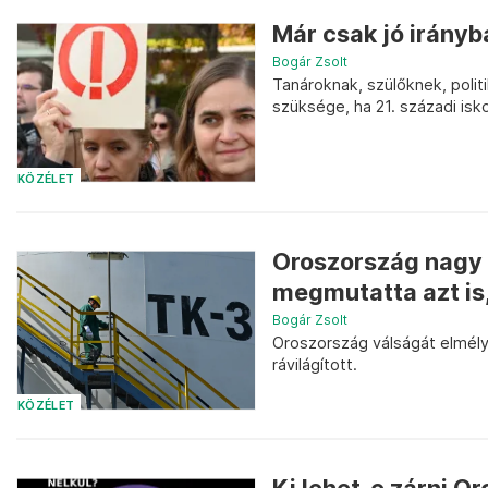
Már csak jó irányba
Bogár Zsolt
Tanároknak, szülőknek, poli
szüksége, ha 21. századi is
KÖZÉLET
Oroszország nagy á
megmutatta azt is
Bogár Zsolt
Oroszország válságát elmély
rávilágított.
KÖZÉLET