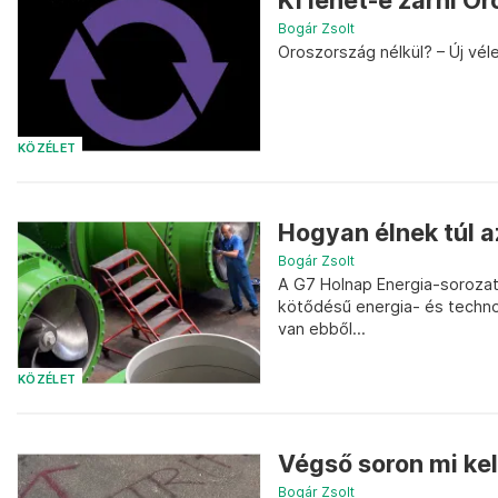
Ki lehet-e zárni 
Bogár Zsolt
Oroszország nélkül? – Új vé
KÖZÉLET
Hogyan élnek túl a
Bogár Zsolt
A G7 Holnap Energia-sorozatá
kötődésű energia- és techno
van ebből...
KÖZÉLET
Végső soron mi ke
Bogár Zsolt