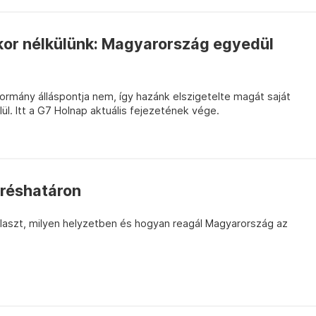
kor nélkülünk: Magyarország egyedül
 kormány álláspontja nem, így hazánk elszigetelte magát saját
l. Itt a G7 Holnap aktuális fejezetének vége.
réshatáron
választ, milyen helyzetben és hogyan reagál Magyarország az