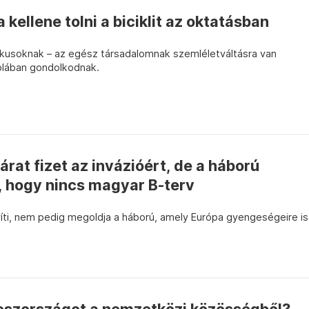
 kellene tolni a biciklit az oktatásban
tikusoknak – az egész társadalomnak szemléletváltásra van
kolában gondolkodnak.
rat fizet az invázióért, de a háború
, hogy nincs magyar B-terv
íti, nem pedig megoldja a háború, amely Európa gyengeségeire is