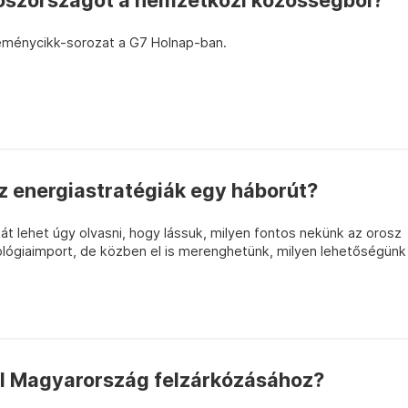
Oroszországot a nemzetközi közösségből?
leménycikk-sorozat a G7 Holnap-ban.
z energiastratégiák egy háborút?
t lehet úgy olvasni, hogy lássuk, milyen fontos nekünk az orosz
lógiaimport, de közben el is merenghetünk, milyen lehetőségünk
ll Magyarország felzárkózásához?