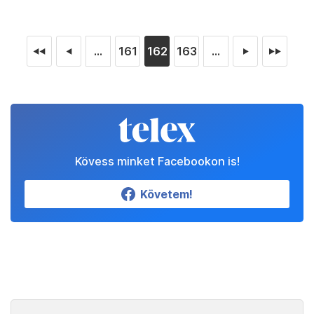
...
161
162
163
...
◄◄
◄
►
►►
Kövess minket Facebookon is!
Követem!