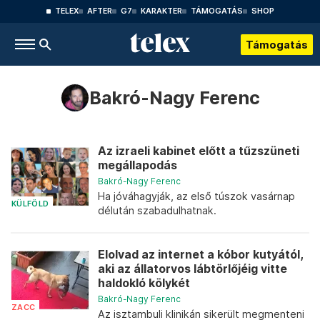
TELEX
AFTER
G7
KARAKTER
TÁMOGATÁS
SHOP
Támogatás
Bakró-Nagy Ferenc
Az izraeli kabinet előtt a tűzszüneti
megállapodás
Bakró-Nagy Ferenc
Ha jóváhagyják, az első túszok vasárnap
KÜLFÖLD
délután szabadulhatnak.
Elolvad az internet a kóbor kutyától,
aki az állatorvos lábtörlőjéig vitte
haldokló kölykét
Bakró-Nagy Ferenc
ZACC
Az isztambuli klinikán sikerült megmenteni