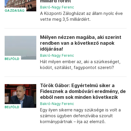
milliárd forint
Bakró-Nagy Ferenc
GAZDASÁG
A Központi Zálogházat az állam nyolc éve
vette meg 3,5 milliárdért.
Mélyen nézzen magába, aki szerint
rendben van a következő napok
időjárása!
Bakró-Nagy Ferenc
BELFÖLD
Hát milyen ember az, aki a szürkeséget,
ködöt, szitálást, fagypontot szereti?
Török Gábor: Egyértelmű siker a
Fidesznek a dombóvári eredmény, de
ebből nem sok minden következik
Bakró-Nagy Ferenc
BELFÖLD
Egy ilyen sikerre nagy szüksége is volt a
számos ügyben defenzívába szorult
kormánypártnak – írja az elemző.