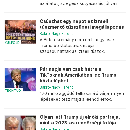
az állatot, az egész kutyacsalád jól van.
Csúszhat egy napot az izraeli
túszmentő tűzszüneti megállapodás
Bakró-Nagy Ferenc
A Biden-kormány nem örül, hogy csak
KÜLFÖLD
Trump beiktatásának napján
szabadulhatnak az izraeli túszok.
Pár napja van csak hátra a
TikToknak Amerikában, de Trump
közbeléphet
Bakró-Nagy Ferenc
TECHTUD
170 millió aggódó felhasználó várja, milyen
lépéseket tesz majd a leendő elnök.
Olyan lett Trump új elnöki portréja,
mint a 2023-as rendőrségi fotója
Bakró-Nagy Ferenc