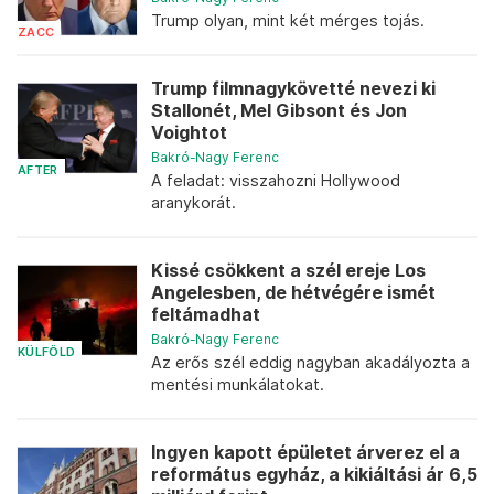
Trump olyan, mint két mérges tojás.
ZACC
Trump filmnagykövetté nevezi ki
Stallonét, Mel Gibsont és Jon
Voightot
Bakró-Nagy Ferenc
AFTER
A feladat: visszahozni Hollywood
aranykorát.
Kissé csökkent a szél ereje Los
Angelesben, de hétvégére ismét
feltámadhat
Bakró-Nagy Ferenc
KÜLFÖLD
Az erős szél eddig nagyban akadályozta a
mentési munkálatokat.
Ingyen kapott épületet árverez el a
református egyház, a kikiáltási ár 6,5