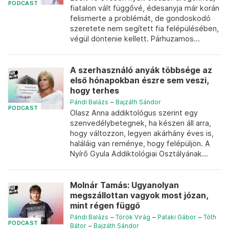
PODCAST
fiatalon vált függővé, édesanyja már korán
felismerte a problémát, de gondoskodó
szeretete nem segített fia felépülésében,
végül döntenie kellett. Párhuzamos...
A szerhasználó anyák többsége az
első hónapokban észre sem veszi,
hogy terhes
Pándi Balázs
–
Bajzáth Sándor
PODCAST
Olasz Anna addiktológus szerint egy
szenvedélybetegnek, ha készen áll arra,
hogy változzon, legyen akárhány éves is,
haláláig van reménye, hogy felépüljön. A
Nyírő Gyula Addiktológiai Osztályának...
Molnár Tamás: Ugyanolyan
megszállottan vagyok most józan,
mint régen függő
Pándi Balázs
–
Török Virág
–
Pataki Gábor
–
Tóth
PODCAST
Bátor
–
Bajzáth Sándor