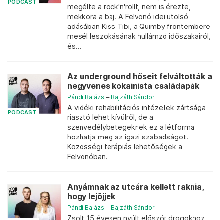
PODCAST
megélte a rock'n'rollt, nem is érezte,
mekkora a baj. A Felvonó idei utolsó
adásában Kiss Tibi, a Quimby frontembere
mesél leszokásának hullámzó időszakairól,
és...
Az underground hőseit felváltották a
negyvenes kokainista családapák
Pándi Balázs
–
Bajzáth Sándor
A vidéki rehabilitációs intézetek zártsága
PODCAST
riasztó lehet kívülről, de a
szenvedélybetegeknek ez a létforma
hozhatja meg az igazi szabadságot.
Közösségi terápiás lehetőségek a
Felvonóban.
Anyámnak az utcára kellett raknia,
hogy lejöjjek
Pándi Balázs
–
Bajzáth Sándor
Zsolt 15 évesen nyúlt először drogokhoz,