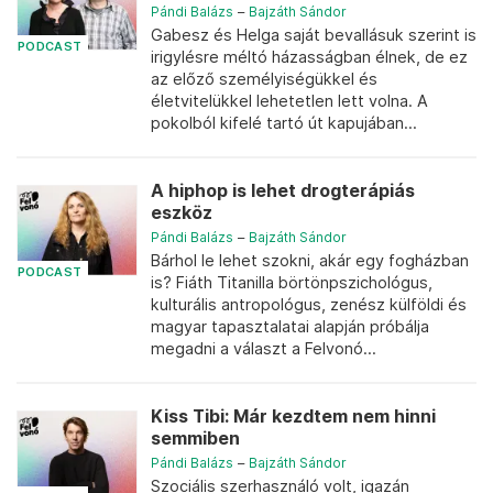
Pándi Balázs
–
Bajzáth Sándor
Gabesz és Helga saját bevallásuk szerint is
PODCAST
irigylésre méltó házasságban élnek, de ez
az előző személyiségükkel és
életvitelükkel lehetetlen lett volna. A
pokolból kifelé tartó út kapujában...
A hiphop is lehet drogterápiás
eszköz
Pándi Balázs
–
Bajzáth Sándor
Bárhol le lehet szokni, akár egy fogházban
PODCAST
is? Fiáth Titanilla börtönpszichológus,
kulturális antropológus, zenész külföldi és
magyar tapasztalatai alapján próbálja
megadni a választ a Felvonó...
Kiss Tibi: Már kezdtem nem hinni
semmiben
Pándi Balázs
–
Bajzáth Sándor
Szociális szerhasználó volt, igazán