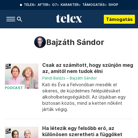
TELEX
AFTER
G7
KARAKTER
TÁMOGATÁS
SHOP
Támogatás
Bajzáth Sándor
Csak az számított, hogy szűnjön meg
az, amitől nem tudok élni
Pándi Balázs
–
Bajzáth Sándor
Kati és Éva a Felvonóban mesélik el
PODCAST
sikeres, de küzdelmes felépülésüket
alkoholbetegségükből. Az útjukban egy
biztosan közös, mind a ketten nőként
járták végig.
Ha létezik egy felsőbb erő, az
különösen szeretheti a függőket