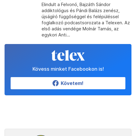
Elindult a Felvonó, Bajzáth Sándor
addiktológus és Pándi Balázs zenész,
újságíró függőséggel és felépüléssel
foglalkozó podcastsorozata a Telexen. Az
első adás vendége Molnár Tamás, az
egykori Anti...
Kövess minket Facebookon is!
Követem!