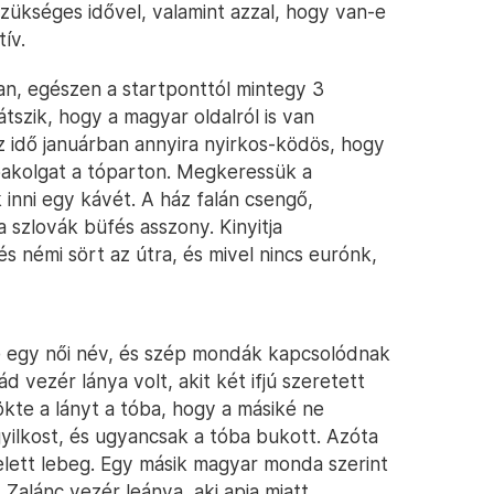
zükséges idővel, valamint azzal, hogy van-e
ív.
an, egészen a startponttól mintegy 3
látszik, hogy a magyar oldalról is van
 idő januárban annyira nyirkos-ködös, hogy
pakolgat a tóparton. Megkeressük a
 inni egy kávét. A ház falán csengő,
 szlovák büfés asszony. Kinyitja
s némi sört az útra, és mivel nincs eurónk,
e egy női név, és szép mondák kapcsolódnak
 vezér lánya volt, akit két ifjú szeretett
ökte a lányt a tóba, hogy a másiké ne
 gyilkost, és ugyancsak a tóba bukott. Azóta
ó felett lebeg. Egy másik magyar monda szerint
 Zalánc vezér leánya, aki apja miatt