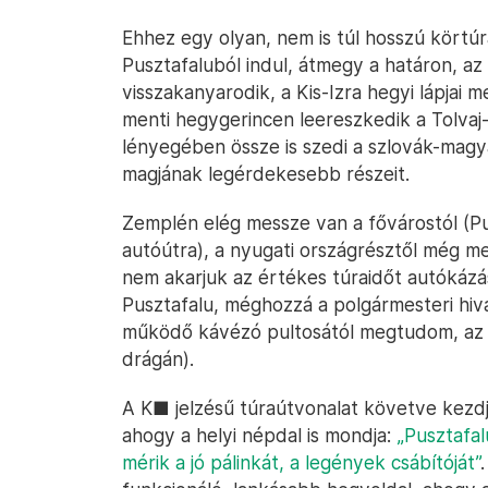
Ehhez egy olyan, nem is túl hosszú körtúrá
Pusztafaluból indul, átmegy a határon, a
visszakanyarodik, a Kis-Izra hegyi lápjai m
menti hegygerincen leereszkedik a Tolvaj-
lényegében össze is szedi a szlovák-magy
magjának legérdekesebb részeit.
Zemplén elég messze van a fővárostól (Pu
autóútra), a nyugati országrésztől még m
nem akarjuk az értékes túraidőt autókázásr
Pusztafalu, méghozzá a polgármesteri hiva
működő kávézó pultosától megtudom, az ön
drágán).
A K■ jelzésű túraútvonalat követve kezdjü
ahogy a helyi népdal is mondja:
„Pusztafal
mérik a jó pálinkát, a legények csábítóját”