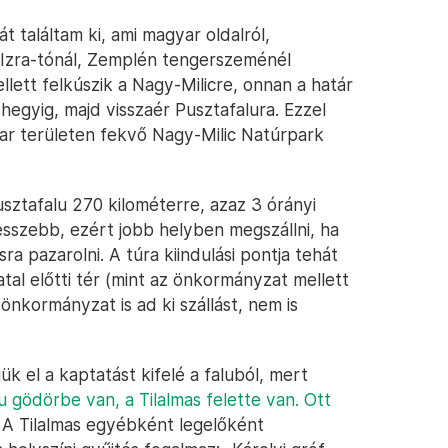
t találtam ki, ami magyar oldalról,
z Izra-tónál, Zemplén tengerszeménél
ellett felkúszik a Nagy-Milicre, onnan a határ
hegyig, majd visszaér Pusztafalura. Ezzel
ar területen fekvő Nagy-Milic Natúrpark
sztafalu 270 kilométerre, azaz 3 órányi
esszebb, ezért jobb helyben megszállni, ha
a pazarolni. A túra kiindulási pontja tehát
tal előtti tér (mint az önkormányzat mellett
kormányzat is ad ki szállást, nem is
k el a kaptatást kifelé a faluból, mert
u gödörbe van, a Tilalmas felette van. Ott
. A Tilalmas egyébként legelőként