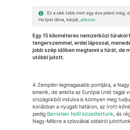
Ez a cikk több mint egy éve jelent meg, el
Ha ilyet látna, kérjük,
jelezze
.
Egy 15 kilométeres nemzetközi túrakört
tengerszemmel, erdei lápossal, menedék
jobb szép időben megtenni a túrát, de m
utóbbi jutott.
A Zemplén legmagasabb pontjára, a Nagy-M
ismerik, de amióta az Európai Unió tagja
országokból indulva is könnyen meg tudjuk
korábban a nyugati határon, az Írott-kőné
pedig
Bernstein felől közelítettünk
, és ré
Nagy-Milicre a szlovákiai oldalról jutottunk