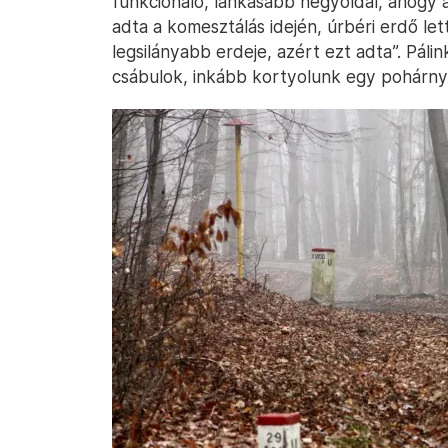
funkcionáló, lankásabb hegyoldal, ahogy a 
adta a komesztálás idején, úrbéri erdő lett
legsilányabb erdeje, azért ezt adta”. Páli
csábulok, inkább kortyolunk egy pohárnyi