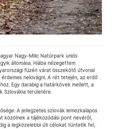
magyar Nagy-Milic Natúrpark uniós
egyik állomása. Hiába nézegettem
gyarországi füzéri várat összekötő útvonal
 érdemes nekivágni. A rét tetején, az erdő
oz. Egy darabig a határkövek mellett, a
 Szlovákia területére.
zősége. A jellegzetes szlovák lemezkalapos
at közölnek a tájékozódási pont nevéről,
ig a legközelebbi úti célokat tüntetik fel,