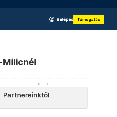
Belépés
Támogatás
-Milicnél
Partnereinktől