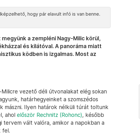
képzelhető, hogy pár elavult infó is van benne.
 megyünk a zempléni Nagy-Milic körül,
házzal és kilátóval. A panoráma miatt
isztikus ködben is izgalmas. Most az
ilicre vezető déli útvonalakat elég sokan
i vagyunk, határhegyeinket a szomszédos
 mászni. Ilyen határok nélküli túrát toltunk
l, ahol
először Rechnitz (Rohonc)
, később
gi tervem vált valóra, amikor a napokban a
 fel.