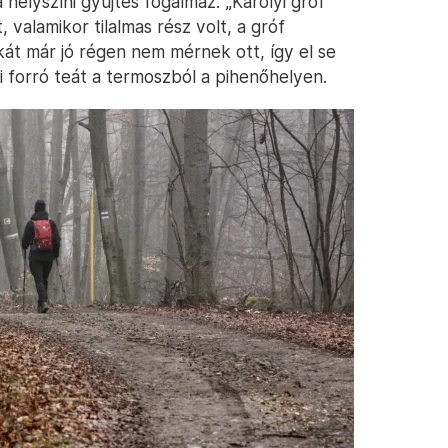
helyszíni gyűjtés fogalmaz: „Károlyi gróf
, valamikor tilalmas rész volt, a gróf
nkát már jó régen nem mérnek ott, így el se
 forró teát a termoszból a pihenőhelyen.