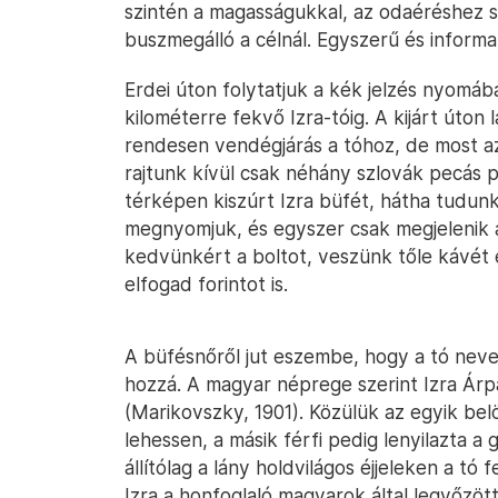
szintén a magasságukkal, az odaéréshez s
buszmegálló a célnál. Egyszerű és informat
Erdei úton folytatjuk a kék jelzés nyomáb
kilométerre fekvő Izra-tóig. A kijárt úton 
rendesen vendégjárás a tóhoz, de most az
rajtunk kívül csak néhány szlovák pecás 
térképen kiszúrt Izra büfét, hátha tudunk
megnyomjuk, és egyszer csak megjelenik a
kedvünkért a boltot, veszünk tőle kávét é
elfogad forintot is.
A büfésnőről jut eszembe, hogy a tó nev
hozzá. A magyar néprege szerint Izra Árpád
(Marikovszky, 1901). Közülük az egyik bel
lehessen, a másik férfi pedig lenyilazta a
állítólag a lány holdvilágos éjjeleken a t
Izra a honfoglaló magyarok által legyőzött