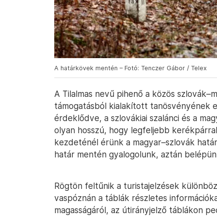
A határkövek mentén – Fotó: Tenczer Gábor / Telex
A Tilalmas nevű pihenő a közös szlovák–
támogatásból kialakított tanösvényének 
érdeklődve, a szlovákiai szalánci és a ma
olyan hosszú, hogy legfeljebb kerékpárral
kezdeténél érünk a magyar–szlovák határh
határ mentén gyalogolunk, aztán belépünk
Rögtön feltűnik a turistajelzések különbö
vaspóznán a táblák részletes információk
magasságáról, az útirányjelző táblákon ped