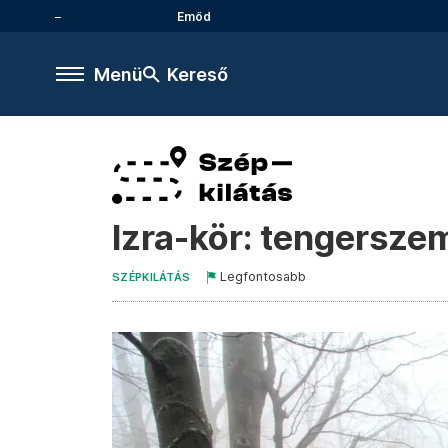
Emőd
Menü
Kereső
Izra-kör: tengersze
Legfontosabb
SZÉPKILÁTÁS