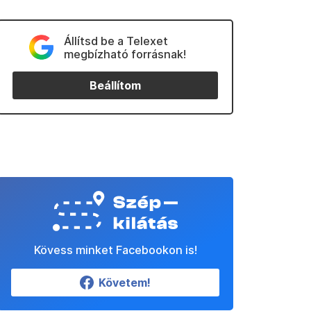
Állítsd be a Telexet
megbízható forrásnak!
Beállítom
Kövess minket Facebookon is!
Követem!